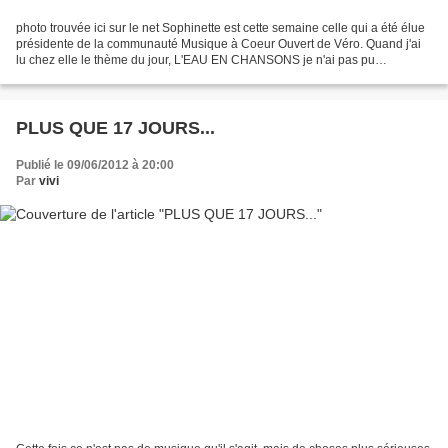
photo trouvée ici sur le net Sophinette est cette semaine celle qui a été élue
présidente de la communauté Musique à Coeur Ouvert de Véro. Quand j'ai
lu chez elle le thème du jour, L'EAU EN CHANSONS je n'ai pas pu
m'empêcher de penser avec émotion à "L'eau...
PLUS QUE 17 JOURS...
Publié le 09/06/2012 à 20:00
Par
vivi