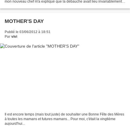
mon nouveau chef m'a expliqué que la débauche avait lieu invariablement
chaque jour à 18 heures. J'ai...
MOTHER'S DAY
Publié le 03/06/2012 à 18:51
Par
vivi
Il est encore temps (mais tout juste) de souhaiter une Bonne Fête des Mères
à toutes les mamans et futures mamans... Pour moi, c'était la vingtième
aujourd'hui...