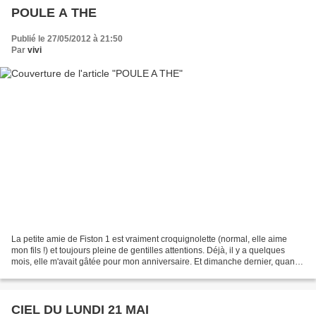
POULE A THE
Publié le 27/05/2012 à 21:50
Par
vivi
La petite amie de Fiston 1 est vraiment croquignolette (normal, elle aime
mon fils !) et toujours pleine de gentilles attentions. Déjà, il y a quelques
mois, elle m'avait gâtée pour mon anniversaire. Et dimanche dernier, quand
elle est venue déjeuner...
CIEL DU LUNDI 21 MAI