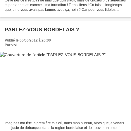
Cette fois ce n'est pas de musique qu'il s'agit, mais de choses plus sérieuses
et personnelles comme... ma formation ! Tiens, tiens ! Ça faisait longtemps
que je ne vous avais pas tannés avec ça, hein ? Car pour vous fidèles
lecteurs/trices qui avez suivi...
PARLEZ-VOUS BORDELAIS ?
Publié le 05/06/2012 à 20:00
Par
vivi
Imaginez ma tête la première fois où, dans mon bureau, alors que je venais
tout juste de débarquer dans la région bordelaise et de trouver un emploi,