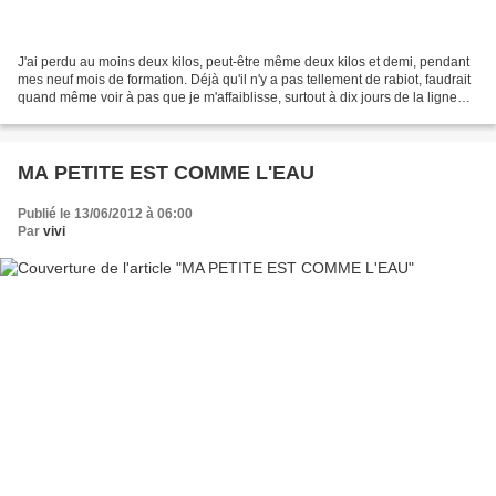
J'ai perdu au moins deux kilos, peut-être même deux kilos et demi, pendant
mes neuf mois de formation. Déjà qu'il n'y a pas tellement de rabiot, faudrait
quand même voir à pas que je m'affaiblisse, surtout à dix jours de la ligne
d'arrivée. Et puis réviser,...
MA PETITE EST COMME L'EAU
Publié le 13/06/2012 à 06:00
Par
vivi