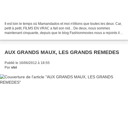
Il est loin le temps où Mamandados et moi n'étions que toutes les deux. Car,
petit à petit, FILMS EN VRAC a fait son nid... De deux, nous sommes
maintenant cinquante, depuis que le blog Fashionmovies nous a rejoints il y
a tout juste quelques jours. Merci...
AUX GRANDS MAUX, LES GRANDS REMEDES
Publié le 16/06/2012 à 18:55
Par
vivi