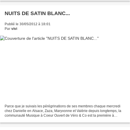
NUITS DE SATIN BLANC...
Publié le 30/05/2012 à 18:01
Par
vivi
Parce que je suivais les pérégrinations de ses membres chaque mercredi
chez Danielle en Alsace, Zaza, Maryvonne et Valérie depuis longtemps, la
communauté Musique à Coeur Ouvert de Véro & Co est la première à
laquelle je me sois inscrite lorsque j'ai...