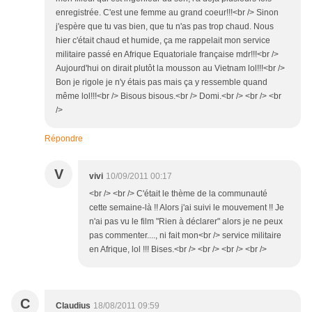
enregistrée. C'est une femme au grand coeur!!!<br /> Sinon
j'espère que tu vas bien, que tu n'as pas trop chaud. Nous
hier c'était chaud et humide, ça me rappelait mon service
militaire passé en Afrique Equatoriale française mdr!!!<br />
Aujourd'hui on dirait plutôt la mousson au Vietnam lol!!!<br />
Bon je rigole je n'y étais pas mais ça y ressemble quand
même lol!!!<br /> Bisous bisous.<br /> Domi.<br /> <br /> <br
/>
Répondre
V
vivi
10/09/2011 00:17
<br /> <br /> C'était le thème de la communauté
cette semaine-là !! Alors j'ai suivi le mouvement !! Je
n'ai pas vu le film "Rien à déclarer" alors je ne peux
pas commenter...., ni fait mon<br /> service militaire
en Afrique, lol !!! Bises.<br /> <br /> <br /> <br />
C
Claudius
18/08/2011 09:59