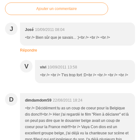
Ajouter un commentaire
J
José
10/09/2011 08:04
<br /> Bien sûr que je savais... :)<br /> <br /> <br />
Répondre
V
vivi
10/09/2011 13:58
<br /> <br /> T'es trop fort :D<br /> <br /> <br /> <br />
D
dimdamdom59
22/08/2011 18:24
<br /> Décidément tu as un coup de coeur pour la Belgique
dis donc!!!<br /> Hier j'ai regardé le film "Rien à déclarer" et là
on peut pas dire que le douanier belge avait un coup de
coeur pour la France mdr!!!<br /> Vaya Con dios est un
excellent groupe belge, j'ai déjà vu la chanteuse sur scène et
mon filleul qui est ingénieur du son, l'a déjà plusieurs fois