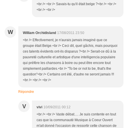
<br /> <br /> Savais-tu qu'il était belge ?<br /> <br />
<br /> <br />
W
William Orchidisland
17/08/2011 23:50
<br /> Effectivement, je n'aurais jamais imaginé que ce
groupe était Belge.<br /> Ceci dit, quel gâchis, mais pourquoi
ces talents évidents ont-ils disparus ?<br /> Serait-ce dû à la
pauvreté culturelle et artistique d'une intelligencia populaire
qui préfère les chansons à boire ou peut être encore tout
simplement paillardes.<br /> "To be or not to be, that's the
question"<br /> Certains ont été, d'autre ne seront jamais !!!
<br /> <br /> <br />
Répondre
V
vivi
10/09/2011 00:12
<br /> <br /> Vaste débat..... Je suis contente en tout
cas que la communauté Musique à Coeur Ouvert
m'ait donné l'occasion de ressortir cette chanson de