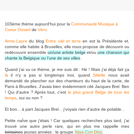
103ème thème aujourd'hui pour la
Communauté Musique à
Coeur Ouvert
de
Véro
.
Anne-Laure
du blog
Entre ciel et terre
en est la Présidente et,
comme elle habite à Bruxelles, elle nous propose de découvrir ou
redécouvrir ensemble
un/une artiste belge
et/ou
une chanson qui
chante la Belgique ou l'une de ses villes
.
Quand j'ai vu ce thème, je me suis dit : Hé ! Mais j'ai déjà fait ça
là
il n'y a pas si longtemps moi, quand
Sittelle
nous avait
demandé de plancher sur des chanteurs du haut de la carte, de
Paris à Bruxelles. J'avais bien évidemment cité Jacques Brel. Ben
! Qui d'autre ? Après tout, c'est
le plus grand Belge de tous les
temps
, oui ou non ?
Et bon... à part Jacques Brel... j'voyais rien d'autre de potable...
Petite naÏve que j'étais ! Car quelques recherches plus tard, j'ai
trouvé une autre perle rare, qui en plus me rappelle mes
lointaines
jeunes années : le groupe
Vaya Con Dios
.