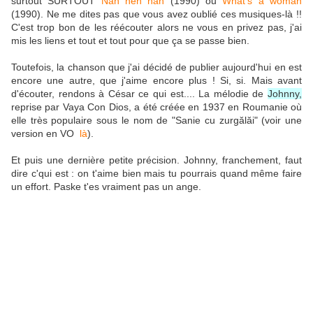
surtout SURTOUT
Nah neh nah
(1990) ou
What's a woman
(1990). Ne me dites pas que vous avez oublié ces musiques-là !!
C'est trop bon de les réécouter alors ne vous en privez pas, j'ai
mis les liens et tout et tout pour que ça se passe bien.
Toutefois, la chanson que j'ai décidé de publier aujourd'hui en est
encore une autre, que j'aime encore plus ! Si, si. Mais avant
d'écouter, rendons à César ce qui est.... La mélodie de
Johnny,
reprise par Vaya Con Dios,
a été créée en 1937 en Roumanie où
elle très populaire sous le nom de "Sanie cu zurgălăi" (voir une
version en VO
là
).
Et puis une dernière petite précision. Johnny, franchement, faut
dire c'qui est : on t'aime bien mais tu pourrais quand même faire
un effort. Paske t'es vraiment pas un ange.