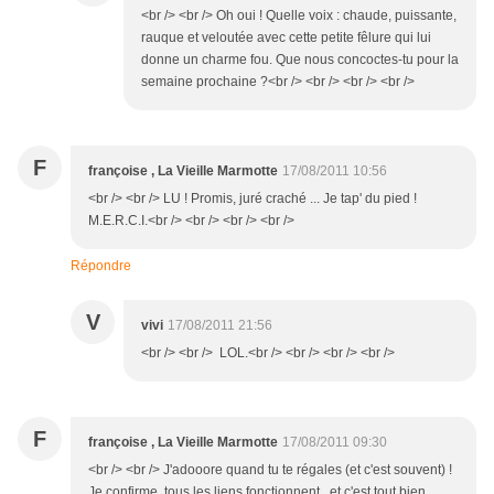
<br /> <br /> Oh oui ! Quelle voix : chaude, puissante,
rauque et veloutée avec cette petite fêlure qui lui
donne un charme fou. Que nous concoctes-tu pour la
semaine prochaine ?<br /> <br /> <br /> <br />
F
françoise , La Vieille Marmotte
17/08/2011 10:56
<br /> <br /> LU ! Promis, juré craché ... Je tap' du pied !
M.E.R.C.I.<br /> <br /> <br /> <br />
Répondre
V
vivi
17/08/2011 21:56
<br /> <br /> LOL.<br /> <br /> <br /> <br />
F
françoise , La Vieille Marmotte
17/08/2011 09:30
<br /> <br /> J'adooore quand tu te régales (et c'est souvent) !
Je confirme, tous les liens fonctionnent , et c'est tout bien .