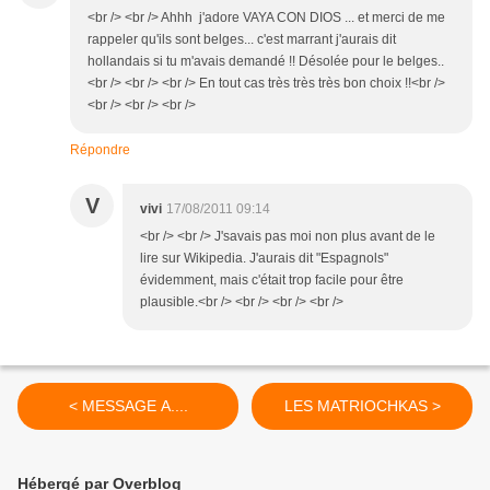
<br /> <br /> Ahhh j'adore VAYA CON DIOS ... et merci de me
rappeler qu'ils sont belges... c'est marrant j'aurais dit
hollandais si tu m'avais demandé !! Désolée pour le belges..
<br /> <br /> <br /> En tout cas très très très bon choix !!<br />
<br /> <br /> <br />
Répondre
V
vivi
17/08/2011 09:14
<br /> <br /> J'savais pas moi non plus avant de le
lire sur Wikipedia. J'aurais dit "Espagnols"
évidemment, mais c'était trop facile pour être
plausible.<br /> <br /> <br /> <br />
< MESSAGE A....
LES MATRIOCHKAS >
Hébergé par Overblog