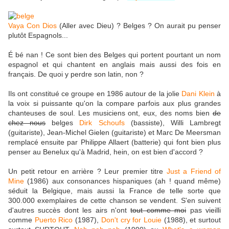
Vaya Con Dios
(Aller avec Dieu) ? Belges ? On aurait pu penser
plutôt Espagnols...
É bé nan ! Ce sont bien des Belges qui portent pourtant un nom
espagnol et qui chantent en anglais mais aussi des fois en
français. De quoi y perdre son latin, non ?
Ils ont constitué ce groupe en 1986 autour de la jolie
Dani Klein
à
la voix si puissante qu'on la compare parfois aux plus grandes
chanteuses de soul. Les musiciens ont, eux, des noms bien
de
chez nous
belges
Dirk Schoufs
(bassiste), Willi Lambregt
(guitariste), Jean-Michel Gielen (guitariste) et Marc De Meersman
remplacé ensuite par Philippe Allaert (batterie) qui font bien plus
penser au Benelux qu'à Madrid, hein, on est bien d'accord ?
Un petit retour en arrière ? Leur premier titre
Just a Friend of
Mine
(1986) aux consonances hispaniques (ah ! quand même)
séduit la Belgique, mais aussi la France de telle sorte que
300.000 exemplaires de cette chanson se vendent. S'en suivent
d'autres succès dont les airs n'ont
tout comme moi
pas vieilli
comme
Puerto Rico
(1987),
Don't cry for Louie
(1988), et surtout