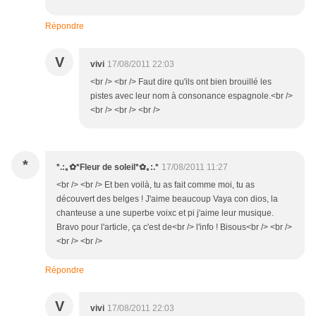
Répondre
V
vivi
17/08/2011 22:03
<br /> <br /> Faut dire qu'ils ont bien brouillé les
pistes avec leur nom à consonance espagnole.<br />
<br /> <br /> <br />
*
*.:｡✿*Fleur de soleil*✿｡:.*
17/08/2011 11:27
<br /> <br /> Et ben voilà, tu as fait comme moi, tu as
découvert des belges ! J'aime beaucoup Vaya con dios, la
chanteuse a une superbe voixc et pi j'aime leur musique.
Bravo pour l'article, ça c'est de<br /> l'info ! Bisous<br /> <br />
<br /> <br />
Répondre
V
vivi
17/08/2011 22:03