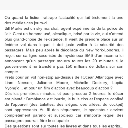
Ou quand la fiction rattrape l'actualité qui fait tristement la une
des médias ces jours-ci ...
Bill Marks est un sky marshal, agent expérimenté de la police de
l'air. C'est un homme usé, alcoolique, brisé par la vie, qui n'attend
plus grand-chose de l'existence. Il vient de prendre place sur un
énième vol dans lequel il doit juste veiller à la sécurité des
passagers. Mais peu après le décollage du New York-Londres, il
reçoit sur sa ligne sécurisée de mystérieux SMS d'un inconnu lui
annonçant qu'un passager mourra toutes les 20 minutes si le
gouvernement ne transfère pas 150 millions de dollars sur son
compte.
Prêts pour un vol non-stop au-dessus de l'Océan Atlantique avec
Liam Neeson, Julianne Moore, Michelle Dockery, Lupita
Nyong'o... et pour un film d'action avec beaucoup d'action ?
Dès les premières minutes, et pour presque 2 heures, le décor
est planté : l'ambiance est lourde, le huis clos et l'espace confiné
de l'appareil (des toilettes, des sièges, des allées, du cockpit)
sont oppressants. Au fil des séquences, le spectateur devient
complètement parano et suspicieux car n'importe lequel des
passagers pourrait être le coupable.
Des questions sont sur toutes les lèvres et dans tous les esprits...