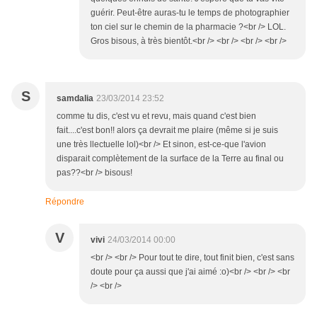
guérir. Peut-être auras-tu le temps de photographier
ton ciel sur le chemin de la pharmacie ?<br /> LOL.
Gros bisous, à très bientôt.<br /> <br /> <br /> <br />
S
samdalia
23/03/2014 23:52
comme tu dis, c'est vu et revu, mais quand c'est bien
fait....c'est bon!! alors ça devrait me plaire (même si je suis
une très llectuelle lol)<br /> Et sinon, est-ce-que l'avion
disparait complètement de la surface de la Terre au final ou
pas??<br /> bisous!
Répondre
V
vivi
24/03/2014 00:00
<br /> <br /> Pour tout te dire, tout finit bien, c'est sans
doute pour ça aussi que j'ai aimé :o)<br /> <br /> <br
/> <br />