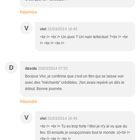
Répondre
V
vivi
31/03/2014 16:45
<br /> <br /> Un quoi ? Un nain tellectuel ?<br /> <br
/> <br /> <br />
D
dasola
20/03/2014 07:01
Bonjour Vivi, je confirme que c'est un film qui se laisse voir
avec des "méchants" crédibles. J'en avais repéré un dès le
début. Bonne journée.
Répondre
V
vivi
31/03/2014 16:46
<br /> <br /> Tu es trop forte ! Moi je n'y ai vu que du
feu. Et ensuite je soupçonnais tout le monde :o)<br />
<br /> <br /> <br />