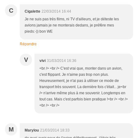
C
Cigalette
22/03/2014 16:44
Je ne suis pas très films, ni TV d'ailleurs, et je déteste les
avions jamais je ne monterais dedans, je préfère mes
pieds:-)) bon WE
Répondre
V
vivi
31/03/2014 16:36
<br /> <br /> C'est vrai que, monter dans un avion,
c'est flippant. Je n'aime pas trop non plus.
Heureusement, je n'ai pas à utiliser ce mode de
transport très souvent. La dernière fois c'était... je<br
/> n'arrive même plus à me souvenir. Longtemps en
tout cas. Mais c'est parfois bien pratique !<br /> <br />
<br /> <br />
M
Marylou
21/03/2014 18:33