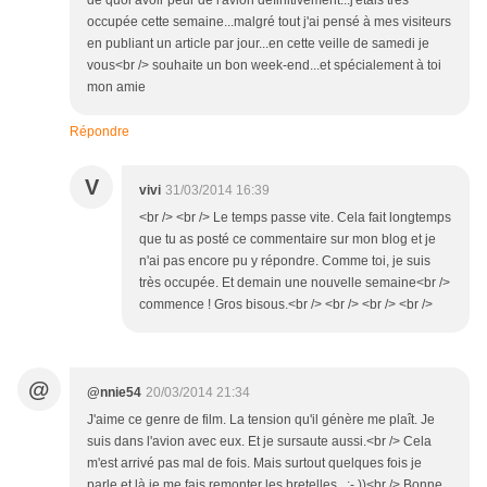
de quoi avoir peur de l'avion définitivement...j'étais très
occupée cette semaine...malgré tout j'ai pensé à mes visiteurs
en publiant un article par jour...en cette veille de samedi je
vous<br /> souhaite un bon week-end...et spécialement à toi
mon amie
Répondre
V
vivi
31/03/2014 16:39
<br /> <br /> Le temps passe vite. Cela fait longtemps
que tu as posté ce commentaire sur mon blog et je
n'ai pas encore pu y répondre. Comme toi, je suis
très occupée. Et demain une nouvelle semaine<br />
commence ! Gros bisous.<br /> <br /> <br /> <br />
@
@nnie54
20/03/2014 21:34
J'aime ce genre de film. La tension qu'il génère me plaît. Je
suis dans l'avion avec eux. Et je sursaute aussi.<br /> Cela
m'est arrivé pas mal de fois. Mais surtout quelques fois je
parle et là je me fais remonter les bretelles...;- ))<br /> Bonne