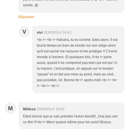
soirée, @.
Répondre
V
vivi
31/03/2014 16:41
<br /> <br /> Hahaha, tu es comme Jules alors. Il est
tout le temps en train de bondir sur son siège alors
qu'il est censé me rassurer et me protéger !! C'est le
monde à l'envers. Et quelques fois, il<br /> parle
aussi, quand il ne comprend pas bien qui est qui ! A
la maison, c'est pratique, on appuie sur le bouton
"pause" et on fait une mise au point, mais au ciné...
pas possible, lol. Bonne<br /> après-midi.<br /> <br
/> <br /> <br />
M
Mélissa
20/03/2014 18:00
Etant donné que je vais prendre l'avion bientôt...j'irai pas voir
ce film !!!<br /> Merci quand même pour ton avis!! Bisous.