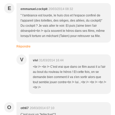
E
emmanuel.cockpit
20/03/2014 08:32
" l'ambiance est lourde, le huis clos et l'espace confiné de
l'appareil (des toilettes, des sièges, des allées, du cockpit)"
Du cockpit ? Je vais aller le voir. Et puis j'aime bien l'air
désespéré<br /> qu'a souvent le héros dans ses films, même
lorsqu'il torture un méchant (Taken) pour retrouver sa fille.
Répondre
V
vivi
31/03/2014 16:44
<br /> <br /> C'est vrai que dans ce film aussi il a l'air
au bout du rouleau le héros ! Et cette fois, on se
demande bien comment il va s'en sortir alors que
tout semble jouer contre<br /> lui...<br /> <br /> <br />
<br />
O
oth67
20/03/2014 07:10
C'est quoi un "tellectuel"?