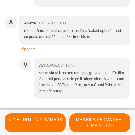
A
Arlette
20/03/2014 00:00
rhooo..;Soren et moi on adore les films "catastrophes" ....est
ce grave docteur?? lol<br /> <br /> bises
Répondre
V
vivi
31/03/2014 16:47
<br /> <br /> Non non non, pas grave du tout. Ce film-
là est fait pour toi et le petit prince alors. A voir quand
il sortira en DVD peut-être, ou sur Canal ?<br /> <br
/> <br /> <br />
< CIEL DU LUNDI 17 MARS
MES KIFS DE L'ANNEE -
SEMAINE 12 >