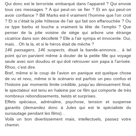
Qui donc est le terroriste embarqué dans l'appareil ? Qui envoie
tous ces messages ? A qui peut-on se fier ? Et en qui peut-on
avoir confiance ? Bill Marks est-il vraiment l'homme que l'on croit
? Et si c'était la jolie hôtesse de l'air qui fait son effarouchée ? Ou
ce type barbu et louche a vraiment la tête de l'emploi ? Que
penser de la jolie voisine de siège qui arbore une étrange
cicatrice dans son décolleté ? Elle a l'air sympa et innocente. Oui,
mais... Oh la la, et si le héros était de mèche ?
146 passagers, 146 suspects,
disait la bande-annonce... à tel
point qu'on parvient même à douter de la petite fille qui voyage
seule avec son doudou et qui doit retrouver son papa à l'arrivée.
Rhoo, c'est dire.
Bref, même si le coup de l'avion en panique est quelque chose
de vu et revu, même si le scénario est parfois un peu confus et
l'histoire par moments limite crédible, jusqu'au dénouement final,
le spectateur est tenu en haleine par ce film qui comporte de très
nombreux rebondissements, twists et surprises.
Effets spéciaux, adrénaline, psychose, tension et suspense
garantis (demandez donc à Jules qui est le spécialiste du
sursautage pendant les films)...
Voilà un bon divertissement mais, intellectuels, passez votre
chemin.