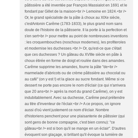
pâtissière a été inventée par François Massialot en 1691 et le
fondant par Gillet de la maison<br /> Lemoine en 1824.<br />
Or, le grand spécialiste de la pâte à choux au XIXe siècle,
c'estAntonin Carême (1783-1833), le plus grand nom sans
doute de l'histoire de la pâtisserie. Il la porte à la perfection et
s'en sert<br /> pour mettre au point de nombreuses inventions
: les croquembouches (noschoux modernes), les profiteroles
et modernise les duchesses.<br /> Or, qu'est-ce que c'était
que ces duchesses ? Un gâteau du XVIIIe siècle en pâte à
choux étirée en forme de doigt et roulée dans des amandes.
Carême supprime les amandes, fourre la pâte "de<br />
marmelade d'abricots ou de crème pâtissière au chocolat ou
au café" (on y est !) et la glace au sucre fondant. Même si ce
dessert ne porte pas encore le nom d'éclair (ce qui n'arrivera
que 20 ans<br /> après la mort du grand Carême), on y est
indubitablement. Avec sa duchesse, Carême peut prétendre
au titre d'inventeur de l'éclair.<br /> A ce propos, on ignore
aussi d'où vient justement ce nom d'éclair. Nombre
d'historiens penchent pour une plaisanterie de pâtissier (qui
sont gens de bonne compagnie, c'est bien connu): "ce
gâteau<br /> est si bon qu'il se mange en un éclair". D'autres
évoquent son glaçage, si brillant qu'il évoque la lumière de