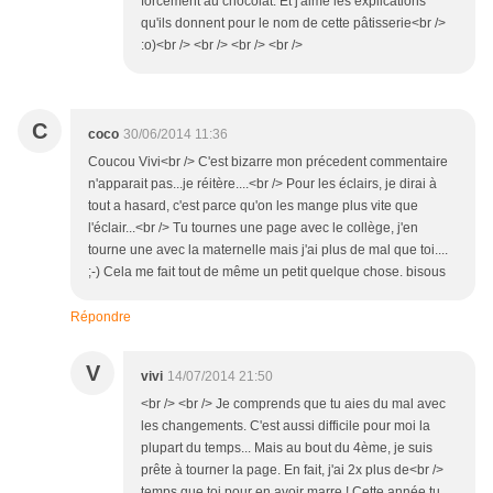
forcément au chocolat. Et j'aime les explications
qu'ils donnent pour le nom de cette pâtisserie<br />
:o)<br /> <br /> <br /> <br />
C
coco
30/06/2014 11:36
Coucou Vivi<br /> C'est bizarre mon précedent commentaire
n'apparait pas...je réitère....<br /> Pour les éclairs, je dirai à
tout a hasard, c'est parce qu'on les mange plus vite que
l'éclair...<br /> Tu tournes une page avec le collège, j'en
tourne une avec la maternelle mais j'ai plus de mal que toi....
;-) Cela me fait tout de même un petit quelque chose. bisous
Répondre
V
vivi
14/07/2014 21:50
<br /> <br /> Je comprends que tu aies du mal avec
les changements. C'est aussi difficile pour moi la
plupart du temps... Mais au bout du 4ème, je suis
prête à tourner la page. En fait, j'ai 2x plus de<br />
temps que toi pour en avoir marre ! Cette année tu