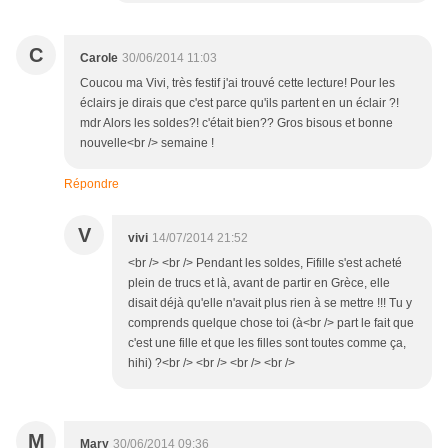
C
Carole
30/06/2014 11:03
Coucou ma Vivi, très festif j'ai trouvé cette lecture! Pour les
éclairs je dirais que c'est parce qu'ils partent en un éclair ?!
mdr Alors les soldes?! c'était bien?? Gros bisous et bonne
nouvelle<br /> semaine !
Répondre
V
vivi
14/07/2014 21:52
<br /> <br /> Pendant les soldes, Fifille s'est acheté
plein de trucs et là, avant de partir en Grèce, elle
disait déjà qu'elle n'avait plus rien à se mettre !!! Tu y
comprends quelque chose toi (à<br /> part le fait que
c'est une fille et que les filles sont toutes comme ça,
hihi) ?<br /> <br /> <br /> <br />
M
Mary
30/06/2014 09:36