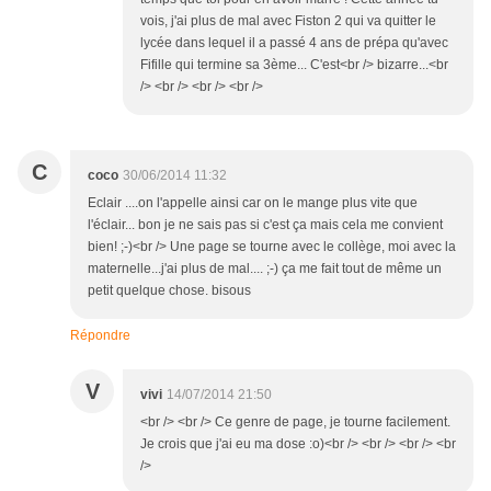
vois, j'ai plus de mal avec Fiston 2 qui va quitter le
lycée dans lequel il a passé 4 ans de prépa qu'avec
Fifille qui termine sa 3ème... C'est<br /> bizarre...<br
/> <br /> <br /> <br />
C
coco
30/06/2014 11:32
Eclair ....on l'appelle ainsi car on le mange plus vite que
l'éclair... bon je ne sais pas si c'est ça mais cela me convient
bien! ;-)<br /> Une page se tourne avec le collège, moi avec la
maternelle...j'ai plus de mal.... ;-) ça me fait tout de même un
petit quelque chose. bisous
Répondre
V
vivi
14/07/2014 21:50
<br /> <br /> Ce genre de page, je tourne facilement.
Je crois que j'ai eu ma dose :o)<br /> <br /> <br /> <br
/>