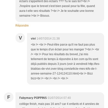
éclairs s'appellent des éclairs ??? Tu le sais toi?<br />
J'espère que le brevet s'est bien passé pour ta fille, quand
aura-t-elle ses résultats ?<br /> Je te souhaite une bonne
semaine !<br /> Bisous.
Répondre
V
vivi
14/07/2014 21:38
<br /> <br /> Peut-être parce qu'il ne faut pas plus
que le temps d'un éclair pour les manger ?<br /> <br
/> <br /> Pour les résultats du brevet, j'ai mis
tellement de temps à répondre à ton com qu'ils sont
déjà publiés depuis 3 jours (voir à vendredi http://les-
blablas-de-vivi.over-blog.com/article-mes-kifs-de-l-
annee-semaine-27-124124110.html)<br /> Bizz
bizz<br /> <br /> <br /> <br />
F
Fabymary POPPINS
01/07/2014 07:40
collège finish, mais pas 16 ans? car 4 enfants et 4 années de