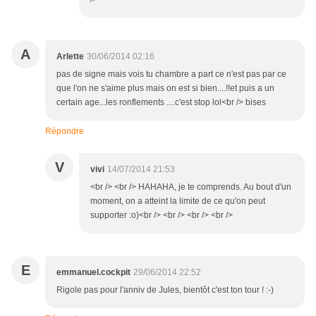
A
Arlette
30/06/2014 02:16
pas de signe mais vois tu chambre a part ce n'est pas par ce
que l'on ne s'aime plus mais on est si bien....!!et puis a un
certain age...les ronflements ....c'est stop lol<br /> bises
Répondre
V
vivi
14/07/2014 21:53
<br /> <br /> HAHAHA, je te comprends. Au bout d'un
moment, on a atteint la limite de ce qu'on peut
supporter :o)<br /> <br /> <br /> <br />
E
emmanuel.cockpit
29/06/2014 22:52
Rigole pas pour l'anniv de Jules, bientôt c'est ton tour ! :-)