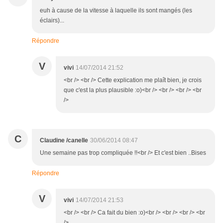
euh à cause de la vitesse à laquelle ils sont mangés (les
éclairs)...
Répondre
V
vivi
14/07/2014 21:52
<br /> <br /> Cette explication me plaît bien, je crois
que c'est la plus plausible :o)<br /> <br /> <br /> <br
/>
C
Claudine /canelle
30/06/2014 08:47
Une semaine pas trop compliquée !!<br /> Et c'est bien ..Bises
Répondre
V
vivi
14/07/2014 21:53
<br /> <br /> Ca fait du bien :o)<br /> <br /> <br /> <br
/>