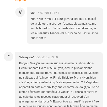
Répondre
V
vivi
14/07/2014 21:44
<br /> <br /> Mais siiii, 50 ça veut dire que la moitié
de ta vie est passée, ce n'est pas vieux mais ça me
fout le bourdon... Je ne perds rien pour attendre, je
les aurai aussi l'année<br /> prochaine...<br /> <br />
<br /> <br />
*
*Mamylou*
30/06/2014 13:50
Bonjour Vivi, j'ai trouvé un truc sur les éclairs :<br /> <br />
L'éclair apparaît vers 1850 à Lyon, c'est la plus ancienne
mention que j'ai pu trouver dans mes livres d'histoire. Mais on
ne sait pas qui l'a inventé. Fin de l'histoire ?<br /> Non, bien
sûr. Car, à bien y réfléchir, qu'est-ce qu'un éclair ? Il s'agit d'un
appareil en pâte à choux façonné en forme de doigt, fourré de
crème pâtissière (parfumée à la vanille, au chocolat ou<br />
au café dans les recettes classiques) et recouvert d'un
glaçage au fondant.<br /> Et pour être exhaustif, la pâte à frire
ou à cuire au four est connue depuis le Moyen Âge, la crème