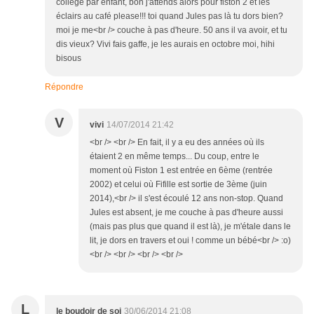
collège par enfant, bon j'attends alors pour fiston 2 et les
éclairs au café please!!! toi quand Jules pas là tu dors bien?
moi je me<br /> couche à pas d'heure. 50 ans il va avoir, et tu
dis vieux? Vivi fais gaffe, je les aurais en octobre moi, hihi
bisous
Répondre
V
vivi
14/07/2014 21:42
<br /> <br /> En fait, il y a eu des années où ils
étaient 2 en même temps... Du coup, entre le
moment où Fiston 1 est entrée en 6ème (rentrée
2002) et celui où Fifille est sortie de 3ème (juin
2014),<br /> il s'est écoulé 12 ans non-stop. Quand
Jules est absent, je me couche à pas d'heure aussi
(mais pas plus que quand il est là), je m'étale dans le
lit, je dors en travers et oui ! comme un bébé<br /> :o)
<br /> <br /> <br /> <br />
L
le boudoir de soi
30/06/2014 21:08