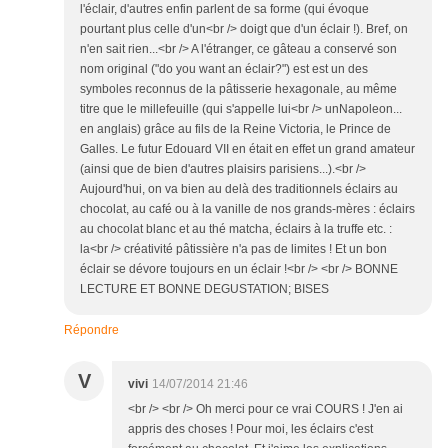
l'éclair, d'autres enfin parlent de sa forme (qui évoque
pourtant plus celle d'un<br /> doigt que d'un éclair !). Bref, on
n'en sait rien...<br /> A l'étranger, ce gâteau a conservé son
nom original ("do you want an éclair?") est est un des
symboles reconnus de la pâtisserie hexagonale, au même
titre que le millefeuille (qui s'appelle lui<br /> unNapoleon...
en anglais) grâce au fils de la Reine Victoria, le Prince de
Galles. Le futur Edouard VII en était en effet un grand amateur
(ainsi que de bien d'autres plaisirs parisiens...).<br />
Aujourd'hui, on va bien au delà des traditionnels éclairs au
chocolat, au café ou à la vanille de nos grands-mères : éclairs
au chocolat blanc et au thé matcha, éclairs à la truffe etc. :
la<br /> créativité pâtissière n'a pas de limites ! Et un bon
éclair se dévore toujours en un éclair !<br /> <br /> BONNE
LECTURE ET BONNE DEGUSTATION; BISES
Répondre
V
vivi
14/07/2014 21:46
<br /> <br /> Oh merci pour ce vrai COURS ! J'en ai
appris des choses ! Pour moi, les éclairs c'est