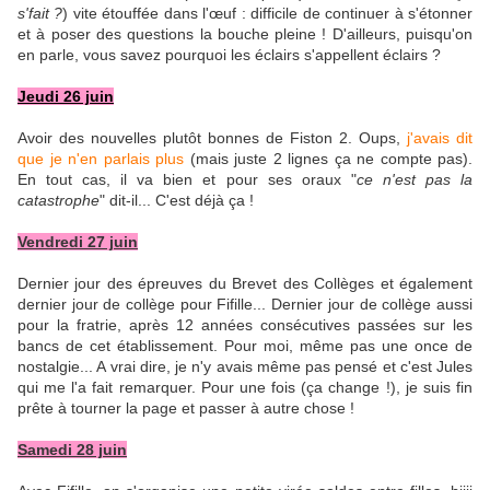
s'fait ?
) vite étouffée dans l'œuf : difficile de continuer à s'étonner
et à poser des questions la bouche pleine ! D'ailleurs, puisqu'on
en parle, vous savez pourquoi les éclairs s'appellent éclairs ?
Jeudi 26 juin
Avoir des nouvelles plutôt bonnes de Fiston 2. Oups,
j'avais dit
que je n'en parlais plus
(mais juste 2 lignes ça ne compte pas).
En tout cas, il va bien et pour ses oraux "
ce n'est pas la
catastrophe
" dit-il... C'est déjà ça !
Vendredi 27 juin
Dernier jour des épreuves du Brevet des Collèges et également
dernier jour de collège pour Fifille... Dernier jour de collège aussi
pour la fratrie, après 12 années consécutives passées sur les
bancs de cet établissement. Pour moi, même pas une once de
nostalgie... A vrai dire, je n'y avais même pas pensé et c'est Jules
qui me l'a fait remarquer. Pour une fois (ça change !), je suis fin
prête à tourner la page et passer à autre chose !
Samedi 28 juin