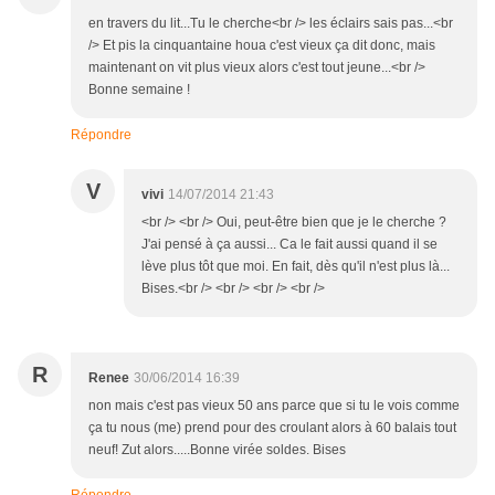
en travers du lit...Tu le cherche<br /> les éclairs sais pas...<br
/> Et pis la cinquantaine houa c'est vieux ça dit donc, mais
maintenant on vit plus vieux alors c'est tout jeune...<br />
Bonne semaine !
Répondre
V
vivi
14/07/2014 21:43
<br /> <br /> Oui, peut-être bien que je le cherche ?
J'ai pensé à ça aussi... Ca le fait aussi quand il se
lève plus tôt que moi. En fait, dès qu'il n'est plus là...
Bises.<br /> <br /> <br /> <br />
R
Renee
30/06/2014 16:39
non mais c'est pas vieux 50 ans parce que si tu le vois comme
ça tu nous (me) prend pour des croulant alors à 60 balais tout
neuf! Zut alors.....Bonne virée soldes. Bises