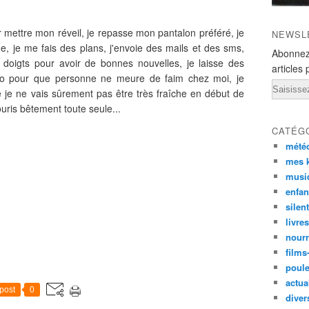
ir mettre mon réveil, je repasse mon pantalon préféré, je
NEWSL
nde, je me fais des plans, j'envoie des mails et des sms,
Abonnez
s doigts pour avoir de bonnes nouvelles, je laisse des
articles 
frigo pour que personne ne meure de faim chez moi, je
Email
e je ne vais sûrement pas être très fraîche en début de
uris bêtement toute seule...
CATÉG
mété
mes k
musi
enfan
silen
livre
nourr
films
poul
actual
post
0
diver