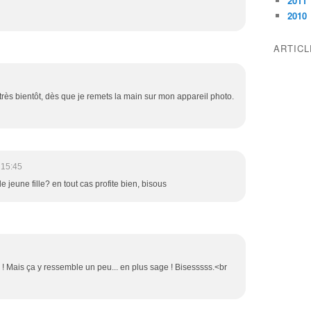
2011
2010
ARTIC
très bientôt, dès que je remets la main sur mon appareil photo.
 15:45
 jeune fille? en tout cas profite bien, bisous
a ! Mais ça y ressemble un peu... en plus sage ! Bisesssss.<br