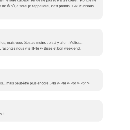
as me faire culpabiliser de ne pas être à tes côtés... Non, je ne
s de là où je serai je t'appellerai, c'est promis ! GROS bisous.
lles, mais vous êtes au moins trois à y aller : Mélissa,
ez, racontez nous vite !!!<br /> Bises et bon week-end.
is... mais peut-être plus encore...<br /> <br /> <br /> <br />
 !!!