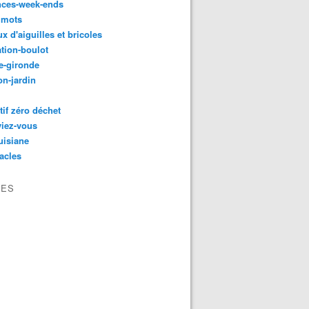
nces-week-ends
 mots
ux d'aiguilles et bricoles
tion-boulot
e-gironde
n-jardin
tif zéro déchet
viez-vous
uisiane
acles
VES