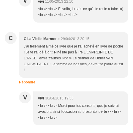
V
vivi
11/05/2013 22:10
<br /> <br /> Et voilà, tu sais ce qu'il te reste à faire :o)
<br /> <br /> <br /> <br />
C
C La Vieille Marmotte
29/04/2013 20:15
J'ai tellement aimé ce livre que je l'ai acheté en livre de poche
! Je te l'ai déjà dit : N'hésite pas à lire L'EMPREINTE DE
L'ANGE , entre z'autres !<br /> Le dernier de Didier VAN
CAUWELAERT ! La femme de nos vies, devrait te plaire aussi
!
Répondre
V
vivi
30/04/2013 19:38
<br /> <br /> Merci pour tes conseils, que je suivrai
avec plaisir si l'occasion se présente :o)<br /> <br />
<br /> <br />