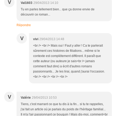
V
Val1603
29/04/2013 14:10
Tu en parles tellement bien... que ça donne envie de
découvrir ce roman...
Répondre
V
vivi
29/04/2013 14:48
<br /> <br /> Mais oui ! Faut y aller ! Ca te parlerait
sûrement ces histoires de filiations... même si le
contexte est complètement différent. Il paraît que
cette auteur (ou auteure je sais<br /> jamais
comment faut dire) a écrit d'autres romans
passionnants... Je les lirai, quand j'aurai l'occasion.
<br /> <br /> <br /> <br />
V
Valérie
29/04/2013 10:53
Tiens, c'est marrant ce que tu dis à la fin... si tu te rappelles,
j'ai fait un article où je parlais du poids de l'héritage familial...
Il m'a l'air passionnant ce bouquin ! Mais dis-moi, comment<br