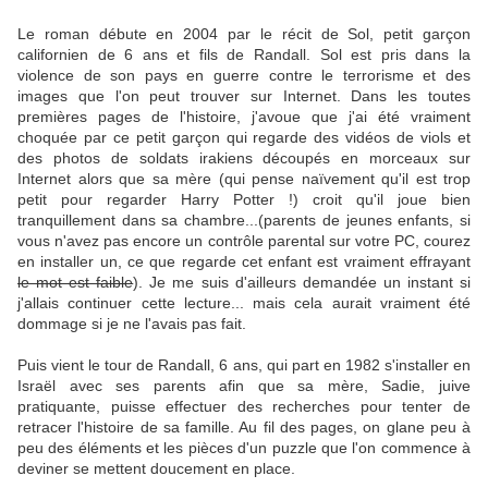
Le roman débute en 2004 par le récit de Sol, petit garçon
californien de 6 ans et fils de Randall. Sol est pris dans la
violence de son pays en guerre contre le terrorisme et des
images que l'on peut trouver sur Internet. Dans les toutes
premières pages de l'histoire, j'avoue que j'ai été vraiment
choquée par ce petit garçon qui regarde des vidéos de viols et
des photos de soldats irakiens découpés en morceaux sur
Internet alors que sa mère (qui pense naïvement qu'il est trop
petit pour regarder Harry Potter !) croit qu'il joue bien
tranquillement dans sa chambre...(parents de jeunes enfants, si
vous n'avez pas encore un contrôle parental sur votre PC, courez
en installer un, ce que regarde cet enfant est vraiment effrayant
le mot est faible
). Je me suis d'ailleurs demandée un instant si
j'allais continuer cette lecture... mais cela aurait vraiment été
dommage si je ne l'avais pas fait.
Puis vient le tour de Randall, 6 ans, qui part en 1982 s'installer en
Israël avec ses parents afin que sa mère, Sadie, juive
pratiquante, puisse effectuer des recherches pour tenter de
retracer l'histoire de sa famille. Au fil des pages, on glane peu à
peu des éléments et les pièces d'un puzzle que l'on commence à
deviner se mettent doucement en place.