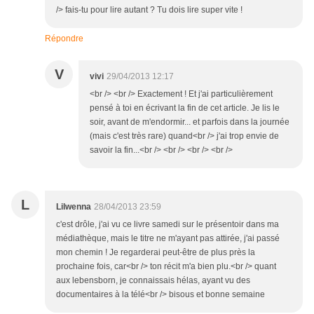
/> fais-tu pour lire autant ? Tu dois lire super vite !
Répondre
V
vivi
29/04/2013 12:17
<br /> <br /> Exactement ! Et j'ai particulièrement
pensé à toi en écrivant la fin de cet article. Je lis le
soir, avant de m'endormir... et parfois dans la journée
(mais c'est très rare) quand<br /> j'ai trop envie de
savoir la fin...<br /> <br /> <br /> <br />
L
Lilwenna
28/04/2013 23:59
c'est drôle, j'ai vu ce livre samedi sur le présentoir dans ma
médiathèque, mais le titre ne m'ayant pas attirée, j'ai passé
mon chemin ! Je regarderai peut-être de plus près la
prochaine fois, car<br /> ton récit m'a bien plu.<br /> quant
aux lebensborn, je connaissais hélas, ayant vu des
documentaires à la télé<br /> bisous et bonne semaine