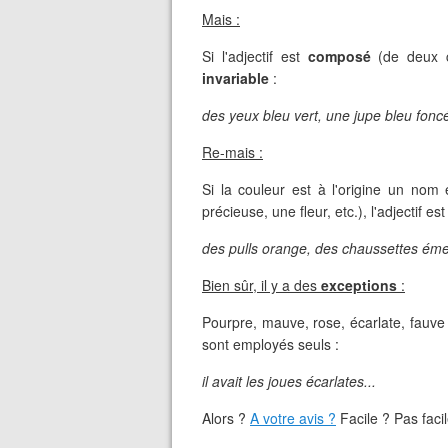
Mais :
Si l'adjectif est
composé
(de deux c
invariable
:
des yeux bleu vert, une jupe bleu foncé
Re-mais :
Si la couleur est à l'origine un nom
précieuse, une fleur, etc.), l'adjectif es
des pulls orange, des chaussettes éme
Bien sûr, il y a des
exceptions
:
Pourpre, mauve, rose, écarlate, fauve e
sont employés seuls :
il avait les joues écarlates...
Alors ?
A votre avis ?
Facile ? Pas faci