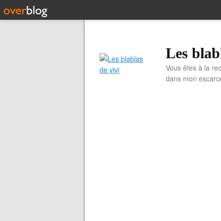
Les blab
Vous êtes à la re
dans mon escarcell