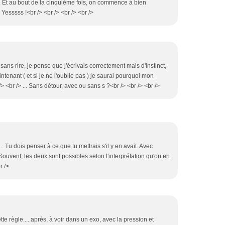
. Et au bout de la cinquième fois, on commence à bien
 Yesssss !<br /> <br /> <br /> <br />
n sans rire, je pense que j'écrivais correctement mais d'instinct,
ntenant ( et si je ne l'oublie pas ) je saurai pourquoi mon
/> <br /> ... Sans détour, avec ou sans s ?<br /> <br /> <br />
. Tu dois penser à ce que tu mettrais s'il y en avait. Avec
Souvent, les deux sont possibles selon l'interprétation qu'on en
r />
tte règle.....après, à voir dans un exo, avec la pression et