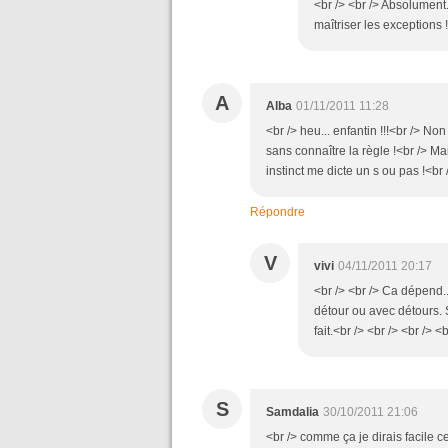
<br /> <br /> Absolument
maîtriser les exceptions !
A
Alba
01/11/2011 11:28
<br /> heu... enfantin !!!<br /> No
sans connaître la règle !<br /> Mai
instinct me dicte un s ou pas !<br 
Répondre
V
vivi
04/11/2011 20:17
<br /> <br /> Ca dépend...
détour ou avec détours. 
fait.<br /> <br /> <br /> <b
S
Samdalia
30/10/2011 21:06
<br /> comme ça je dirais facile ce