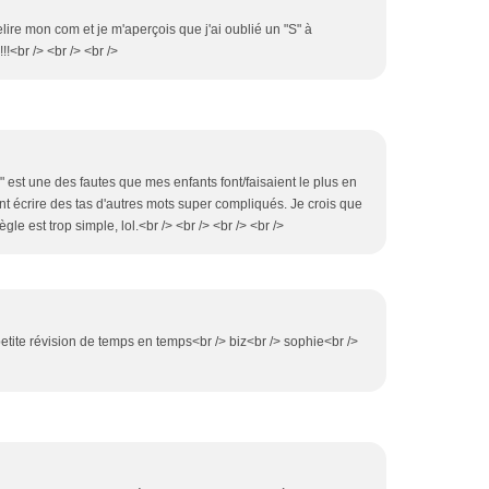
 relire mon com et je m'aperçois que j'ai oublié un "S" à
!!<br /> <br /> <br />
"s" est une des fautes que mes enfants font/faisaient le plus en
ent écrire des tas d'autres mots super compliqués. Je crois que
ègle est trop simple, lol.<br /> <br /> <br /> <br />
petite révision de temps en temps<br /> biz<br /> sophie<br />