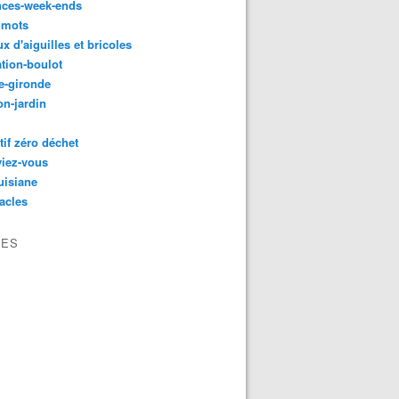
nces-week-ends
 mots
ux d'aiguilles et bricoles
tion-boulot
e-gironde
n-jardin
tif zéro déchet
viez-vous
uisiane
acles
VES