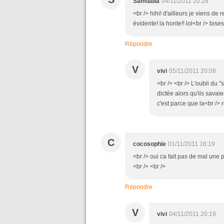
Samdalia
04/11/2011 20:28
<br /> hihi! d'ailleurs je viens de
évidente! la honte!! lol<br /> bises!
Répondre
V
vivi
05/11/2011 20:08
<br /> <br /> L'oubli du 
dictée alors qu'ils savai
c'est parce que la<br /> r
C
cocosophie
01/11/2011 16:19
<br /> oui ca fait pas de mal une 
<br /> <br />
Répondre
V
vivi
04/11/2011 20:19