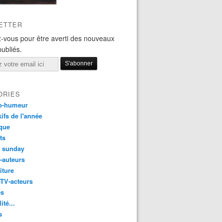
ETTER
-vous pour être averti des nouveaux
publiés.
ORIES
o-humeur
ifs de l'année
que
ts
t sunday
s-auteurs
iture
-TV-acteurs
es
ité...
s