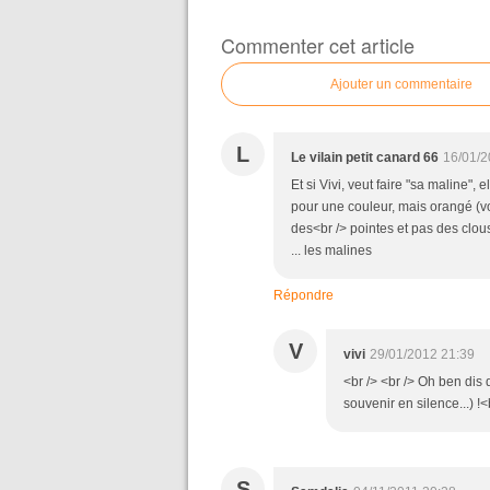
Commenter cet article
Ajouter un commentaire
L
Le vilain petit canard 66
16/01/2
Et si Vivi, veut faire "sa maline",
pour une couleur, mais orangé (v
des<br /> pointes et pas des clous
... les malines
Répondre
V
vivi
29/01/2012 21:39
<br /> <br /> Oh ben dis
souvenir en silence...) !<b
S