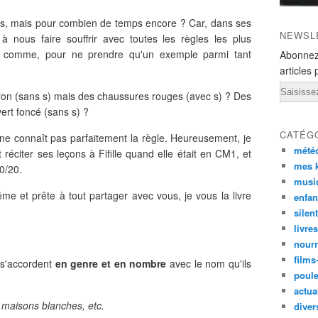
lles, mais pour combien de temps encore ? Car, dans ses
NEWSL
 à nous faire souffrir avec toutes les règles les plus
se comme, pour ne prendre qu'un exemple parmi tant
Abonnez
articles 
Email
ron (sans s) mais des chaussures rouges (avec s) ? Des
ert foncé (sans s) ?
CATÉG
 ne connaît pas parfaitement la règle. Heureusement, je
mété
réciter ses leçons à Fifille quand elle était en CM1, et
mes k
20/20.
musi
me et prête à tout partager avec vous, je vous la livre
enfan
silen
livre
nourr
films
s'accordent
en genre et en nombre
avec le nom qu'ils
poul
actual
 maisons blanches, etc.
diver