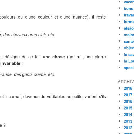
vaca
bons
trava
ouleurs ou d'une couleur et d'une nuance), il reste
forma
alsac
, des cheveux brun clair, etc.
maiso
santé
objec
le sa
 et désigne de ce fait
une chose
(un fruit, une pierre
la Lo
t
invariable
:
spect
raude, des gants crème, etc.
ARCHI
2018
2017
t incarnat, devenus de véritables adjectifs, varient s'ils
2016
2015
2014
2013
le ?
2012