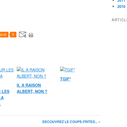
2011
2010
ARTIC
post
0
TGIF*
IL A RAISON
 LES
ALBERT, NON ?
LA
.
DECOUVREZ LE COUPE-FRITES... »