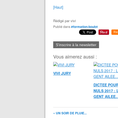
[Haut]
Rédigé par
vivi
Publié dans
#formation-boulot
Re
S'inscrire à la newsletter
Vous aimerez aussi :
VIVI JURY
DICTEE POUR
NULS 2017 : 
GENT AILEE..
« UN SOIR DE PLUIE...