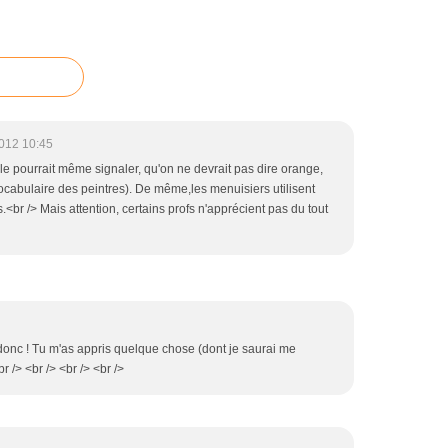
012 10:45
 elle pourrait même signaler, qu'on ne devrait pas dire orange,
ocabulaire des peintres). De même,les menuisiers utilisent
.<br /> Mais attention, certains profs n'apprécient pas du tout
 donc ! Tu m'as appris quelque chose (dont je saurai me
r /> <br /> <br /> <br />