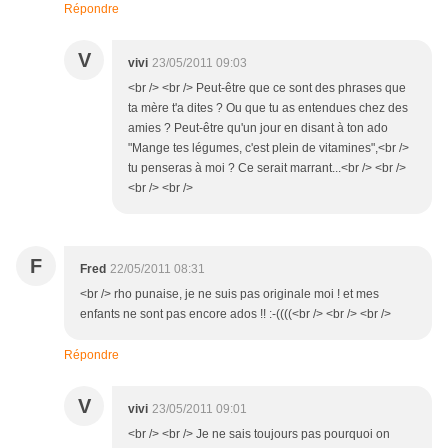
Répondre
V
vivi
23/05/2011 09:03
<br /> <br /> Peut-être que ce sont des phrases que
ta mère t'a dites ? Ou que tu as entendues chez des
amies ? Peut-être qu'un jour en disant à ton ado
"Mange tes légumes, c'est plein de vitamines",<br />
tu penseras à moi ? Ce serait marrant...<br /> <br />
<br /> <br />
F
Fred
22/05/2011 08:31
<br /> rho punaise, je ne suis pas originale moi ! et mes
enfants ne sont pas encore ados !! :-((((<br /> <br /> <br />
Répondre
V
vivi
23/05/2011 09:01
<br /> <br /> Je ne sais toujours pas pourquoi on