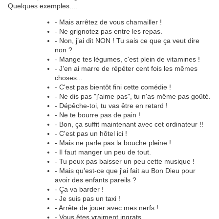
Quelques exemples....
- Mais arrêtez de vous chamailler !
- Ne grignotez pas entre les repas.
- Non, j’ai dit NON ! Tu sais ce que ça veut dire
non ?
- Mange tes légumes, c'est plein de vitamines !
- J'en ai marre de répéter cent fois les mêmes
choses...
- C'est pas bientôt fini cette comédie !
- Ne dis pas "j'aime pas", tu n'as même pas goûté.
- Dépêche-toi, tu vas être en retard !
- Ne te bourre pas de pain !
- Bon, ça suffit maintenant avec cet ordinateur !!
- C'est pas un hôtel ici !
- Mais ne parle pas la bouche pleine !
- Il faut manger un peu de tout.
- Tu peux pas baisser un peu cette musique !
- Mais qu'est-ce que j'ai fait au Bon Dieu pour
avoir des enfants pareils ?
- Ça va barder !
- Je suis pas un taxi !
- Arrête de jouer avec mes nerfs !
- Vous êtes vraiment ingrats...