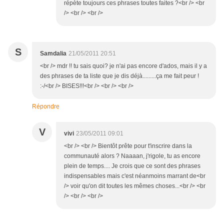
répète toujours ces phrases toutes faites ?<br /> <br
/> <br /> <br />
S
Samdalia
21/05/2011 20:51
<br /> mdr !! tu sais quoi? je n'ai pas encore d'ados, mais il y a
des phrases de ta liste que je dis déjà.........ça me fait peur !
:-/<br /> BISES!!!<br /> <br /> <br />
Répondre
V
vivi
23/05/2011 09:01
<br /> <br /> Bientôt prête pour t'inscrire dans la
communauté alors ? Naaaan, j'rigole, tu as encore
plein de temps.... Je crois que ce sont des phrases
indispensables mais c'est néanmoins marrant de<br
/> voir qu'on dit toutes les mêmes choses...<br /> <br
/> <br /> <br />