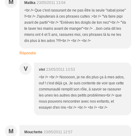
M
Malika
23/05/2011 13:04
<br /> Que c'est rassurant de ne pas être la seule "rabat-joise"
!!<br /> J'ajouterais à ces phrases cultes :<br /> "Va faire pipi
avant de partir"<br /> "Enlèves tes doigts de ton nez"<br /> "Va
te laver les mains avant de manger"<br /> ...bon cela dit les
miens ont 4 et 5 ans, rassures moi, ces phrases là tu ne les
dis plus à tes ados ?!!!<br /> <br /> <br />
Répondre
V
vivi
23/05/2011 13:53
<br /> <br /> Nooooon, je ne dis plus ça à mes ados,
ouf ! c'est déjà ça. Je suis contente de voir que cette
communauté remplit son rôle, à savoir se rassurer
les unes les autres des petits problèmes<br /> que
nous pouvons rencontrer avec nos enfants, et
essayer d'en rire.<br /> <br /> <br /> <br />
M
Mouchette
23/05/2011 12:57