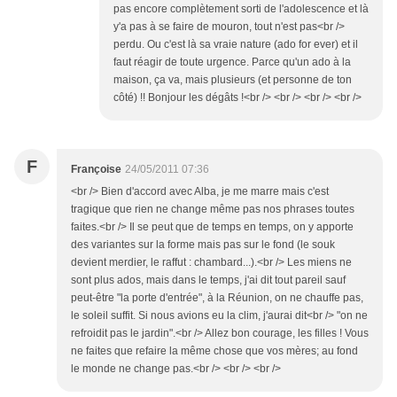
pas encore complètement sorti de l'adolescence et là
y'a pas à se faire de mouron, tout n'est pas<br />
perdu. Ou c'est là sa vraie nature (ado for ever) et il
faut réagir de toute urgence. Parce qu'un ado à la
maison, ça va, mais plusieurs (et personne de ton
côté) !! Bonjour les dégâts !<br /> <br /> <br /> <br />
F
Françoise
24/05/2011 07:36
<br /> Bien d'accord avec Alba, je me marre mais c'est
tragique que rien ne change même pas nos phrases toutes
faites.<br /> Il se peut que de temps en temps, on y apporte
des variantes sur la forme mais pas sur le fond (le souk
devient merdier, le raffut : chambard...).<br /> Les miens ne
sont plus ados, mais dans le temps, j'ai dit tout pareil sauf
peut-être "la porte d'entrée", à la Réunion, on ne chauffe pas,
le soleil suffit. Si nous avions eu la clim, j'aurai dit<br /> "on ne
refroidit pas le jardin".<br /> Allez bon courage, les filles ! Vous
ne faites que refaire la même chose que vos mères; au fond
le monde ne change pas.<br /> <br /> <br />