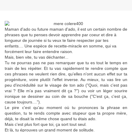
Maman d'ado ou future maman d'ado, il est un certain nombre de
phrases que tu penses devoir apprendre par coeur et dire à
longueur de journée si tu veux te faire respecter par tes
enfants.... Une espèce de recette-miracle en somme, qui va
forcément leur faire entendre raison.
Mais, bien vite, tu vas déchanter...
Tu ne pourras pas ne pas remarquer que tu es tout le temps en
train de les répéter. Et tu vas rapidement te rendre compte que
ces phrases ne veulent rien dire, qu'elles n'ont aucun effet sur ta
progéniture, voire plutôt l'effet inverse. Au mieux, tu vas lire un
peu d'incrédulité sur le visage de ton ado ("Quoi, mais c'est pas
vrai ? Elle m'a pas vraiment dit ça ?") ou voir un léger sourire
ironique se dessiner au coin de sa bouche ("C'est ça, c'est ça,
cause toujours....").
Le pire c'est qu'au moment où tu prononces la phrase en
question, tu te rends compte avec stupeur que ta propre mère,
déjà, te disait la même chose quand tu étais ado.
Mais c'est plus fort que toi, ça sort tout seul.
Et là, tu éprouves un grand moment de solitude.