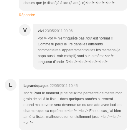
choses que je dis déjà à tao (3 ans) :o)<br /> <br /> <br />
Répondre
V
vivi
23/05/2011 09:06
<br /> <br /> Ne t'inquiète pas, tout est normal !!
Comme tu peux le lire dans les différents
commentaires, apparemment toutes les mamans (le
papa aussi, voir cockpit) sont sur la même<br />
longueur d'onde :D<br /> <br /> <br /> <br />
L
lagrandepages
22/05/2011 10:45
<br /> Pour le moment je ne peux me permettre de mettre mon
grain de sel à ta liste... dans quelques années surement
quand ma crevette sera devenue un ou une ado avec tout les
charmes que ca représente<br /> !!<br /> En tout cas, j'ai bien
aimé ta liste... malheureusement tellement juste !<br /> <br />
<br />