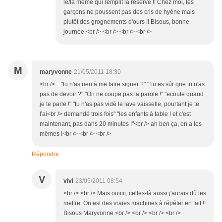
le/la même qui remplit la réserve !! Chez moi, les
garçons ne poussent pas des cris de hyène mais
plutôt des grognements d'ours !! Bisous, bonne
journée.<br /> <br /> <br /> <br />
M
maryvonne
21/05/2011 18:30
<br /> ..."tu n'as rien à me faire signer ?" "Tu es sûr que tu n'as
pas de devoir ?" "On ne coupe pas la parole !" "ecoute quand
je te parle !" "tu n'as pas vidé le lave vaisselle, pourtant je te
l'ai<br /> demandé trois fois" "les enfants à table ! et c'est
maintenant, pas dans 20 minutes !"<br /> ah ben ça, on a les
mêmes !<br /> <br /> <br />
Répondre
V
vivi
23/05/2011 08:54
<br /> <br /> Mais ouiiiii, celles-là aussi j'aurais dû les
mettre. On est des vraies machines à répéter en fait !!
Bisous Maryvonne.<br /> <br /> <br /> <br />