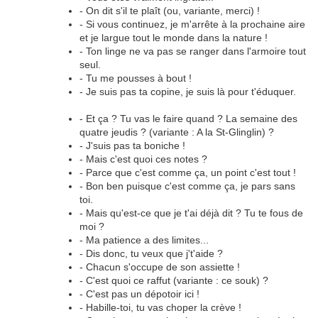
- On dit s'il te plaît (ou, variante, merci) !
- Si vous continuez, je m'arrête à la prochaine aire
et je largue tout le monde dans la nature !
- Ton linge ne va pas se ranger dans l'armoire tout
seul.
- Tu me pousses à bout !
- Je suis pas ta copine, je suis là pour t'éduquer.
- Et ça ? Tu vas le faire quand ? La semaine des
quatre jeudis ? (variante : A la St-Glinglin) ?
- J'suis pas ta boniche !
- Mais c'est quoi ces notes ?
- Parce que c'est comme ça, un point c'est tout !
- Bon ben puisque c'est comme ça, je pars sans
toi.
- Mais qu'est-ce que je t'ai déjà dit ? Tu te fous de
moi ?
- Ma patience a des limites...
- Dis donc, tu veux que j't'aide ?
- Chacun s'occupe de son assiette !
- C'est quoi ce raffut (variante : ce souk) ?
- C'est pas un dépotoir ici !
- Habille-toi, tu vas choper la crève !