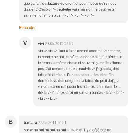
que ça fait tout bizarre de dire mot pour mot ce qu'ils nous
disaient!)C'est<br /> peut-être vain mais on ne peut rester
sans rien dire non plus! ;)<br /> <br /> <br />
Répondre
V
vivi
23/05/2011 12:51
<br /> <br /> Tout à fait d'accord avec toi. Par contre,
la recette ne doit pas être la bonne car je répète tout
le temps la même chose et souvent ça ne fonctionne
pas. J'ai remarqué que quand<br /> j'agissais, des
fois, c'était mieux. Par exemple au lieu dire : "le
dernier levé doit ranger les affaires du petit déj", je
vais délicatement poser les affaires sales dans le lit
de<br /> l'intéressé(e) ou sur son bureau.<br /> <br />
<br /> <br />
B
barbara
22/05/2011 10:51
<br /> ha oui ha oui ha oui !!!! note qu'il y a déjà bcp de