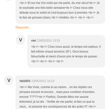
<br /> Et oui ma Vivi voilà qui me parle, du vrai vécu!<br /> Je
te souhaite une très belle semaine<br /> Chez nous elle
débute sous le soleil et c'est toujours bon à prendre.<br /> Je
te fais de grosses bises.<br /> Amitiés.<br /> <br /> <br />
Répondre
V
vivi
23/05/2011 13:53
<br /> <br /> Chez nous aussi, le temps est radieux. Il
fait même chaud (environ 28°). Gros bisous
Mouchette et merci d'avoir pris le temps de passer...
<br /> <br /> <br /> <br />
V
Val1603
23/05/2011 10:23
<br /> Ma Vivie, comme tu as raison... on les répète ces
phrases encore et encore... mais pour combien d'années
encore ?????<br /> Parfois, Grande-Miss me saoule
tellement, je lui dis : "Arrête de me parler, et fais ce que tu
veux... et assume les conséquences de tes actes !!!".<br />