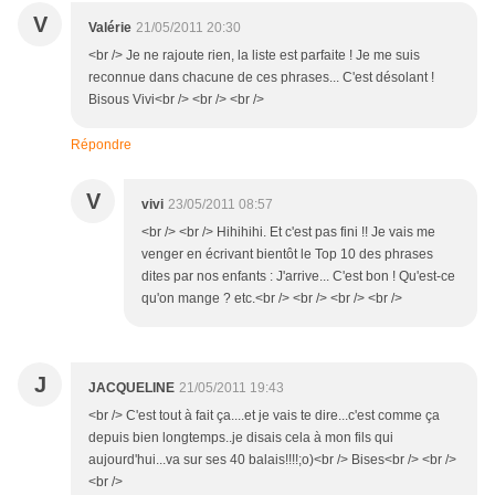
V
Valérie
21/05/2011 20:30
<br /> Je ne rajoute rien, la liste est parfaite ! Je me suis
reconnue dans chacune de ces phrases... C'est désolant !
Bisous Vivi<br /> <br /> <br />
Répondre
V
vivi
23/05/2011 08:57
<br /> <br /> Hihihihi. Et c'est pas fini !! Je vais me
venger en écrivant bientôt le Top 10 des phrases
dites par nos enfants : J'arrive... C'est bon ! Qu'est-ce
qu'on mange ? etc.<br /> <br /> <br /> <br />
J
JACQUELINE
21/05/2011 19:43
<br /> C'est tout à fait ça....et je vais te dire...c'est comme ça
depuis bien longtemps..je disais cela à mon fils qui
aujourd'hui...va sur ses 40 balais!!!!;o)<br /> Bises<br /> <br />
<br />