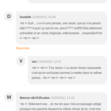
D
Danielle
22/05/2011 16:36
<br /> Euh... y a-t-il une phrase, une seule, que je n'ai jamais
dite???? A quoi ça sert la vie, alors???? snif!!!!! Etre tellement
prévisible et se croire originale, intéressante... respectée!!!<br
/> <br /> <br />
Répondre
V
vivi
23/05/2011 12:52
<br /> <br /> T'as raison ! La seule chose rassurante
c'est qu'on est toutes bonnes à mettre dans le même
panier...<br /> <br /> <br /> <br />
M
Maman d&#039;ados
22/05/2011 14:28
<br /> Tellement vrai....Je me dis que c'est un passage obligé
puisque nos parents disaient la même chose (et là, c'est vrai