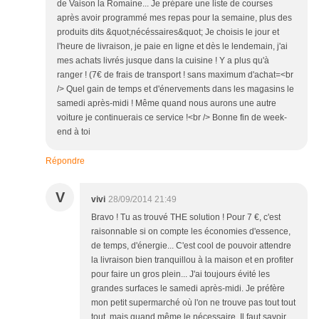
de Vaison la Romaine... Je prépare une liste de courses
après avoir programmé mes repas pour la semaine, plus des
produits dits &quot;nécéssaires&quot; Je choisis le jour et
l'heure de livraison, je paie en ligne et dès le lendemain, j'ai
mes achats livrés jusque dans la cuisine ! Y a plus qu'à
ranger ! (7€ de frais de transport ! sans maximum d'achat=<br
/> Quel gain de temps et d'énervements dans les magasins le
samedi après-midi ! Même quand nous aurons une autre
voiture je continuerais ce service !<br /> Bonne fin de week-
end à toi
Répondre
V
vivi
28/09/2014 21:49
Bravo ! Tu as trouvé THE solution ! Pour 7 €, c'est
raisonnable si on compte les économies d'essence,
de temps, d'énergie... C'est cool de pouvoir attendre
la livraison bien tranquillou à la maison et en profiter
pour faire un gros plein... J'ai toujours évité les
grandes surfaces le samedi après-midi. Je préfère
mon petit supermarché où l'on ne trouve pas tout tout
tout, mais quand même le nécessaire. Il faut savoir