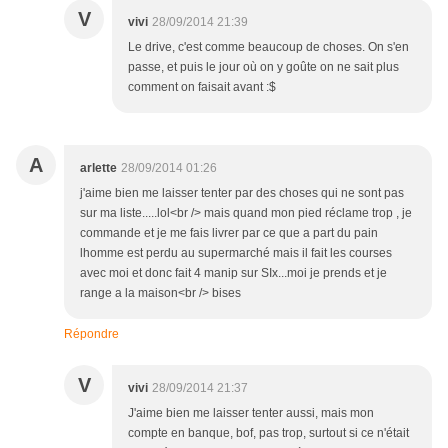
V
vivi
28/09/2014 21:39
Le drive, c'est comme beaucoup de choses. On s'en
passe, et puis le jour où on y goûte on ne sait plus
comment on faisait avant :$
A
arlette
28/09/2014 01:26
j'aime bien me laisser tenter par des choses qui ne sont pas
sur ma liste.....lol<br /> mais quand mon pied réclame trop , je
commande et je me fais livrer par ce que a part du pain
lhomme est perdu au supermarché mais il fait les courses
avec moi et donc fait 4 manip sur SIx...moi je prends et je
range a la maison<br /> bises
Répondre
V
vivi
28/09/2014 21:37
J'aime bien me laisser tenter aussi, mais mon
compte en banque, bof, pas trop, surtout si ce n'était