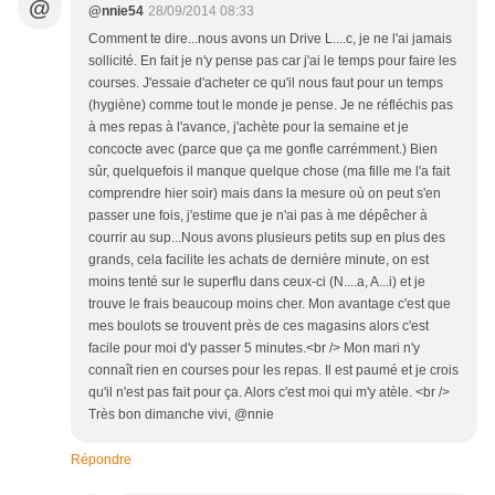
@
@nnie54
28/09/2014 08:33
Comment te dire...nous avons un Drive L....c, je ne l'ai jamais
sollicité. En fait je n'y pense pas car j'ai le temps pour faire les
courses. J'essaie d'acheter ce qu'il nous faut pour un temps
(hygiène) comme tout le monde je pense. Je ne réfléchis pas
à mes repas à l'avance, j'achète pour la semaine et je
concocte avec (parce que ça me gonfle carrémment.) Bien
sûr, quelquefois il manque quelque chose (ma fille me l'a fait
comprendre hier soir) mais dans la mesure où on peut s'en
passer une fois, j'estime que je n'ai pas à me dépêcher à
courrir au sup...Nous avons plusieurs petits sup en plus des
grands, cela facilite les achats de dernière minute, on est
moins tenté sur le superflu dans ceux-ci (N....a, A...i) et je
trouve le frais beaucoup moins cher. Mon avantage c'est que
mes boulots se trouvent près de ces magasins alors c'est
facile pour moi d'y passer 5 minutes.<br /> Mon mari n'y
connaît rien en courses pour les repas. Il est paumé et je crois
qu'il n'est pas fait pour ça. Alors c'est moi qui m'y atèle. <br />
Très bon dimanche vivi, @nnie
Répondre