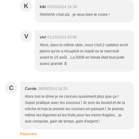
K
kiki
03/10/2014 18:38
Ahhhhhh c'est sûr , je veux bien te croire !
V
vivi
01/10/2014 20:56
Alors, dans le même style, nous c'est 2 caddies archi
pleins qu'on a récupéré le mardi ou le mercredi
avant le 15 août... La 5008 en break était tout juste
assez grande :$
C
Carole
29/09/2014 16:25
Alors moi le drive je ne connais quasiment plus que ça !
Super pratique avec les zouzous ! Je sors du boulot et de la
crèche et hop je prends les courses en passant ! Je prends
même les légumes et les fruits pour les moins fragiles... je
suis conquise, gain de temps, gain d'argent !
Répondre