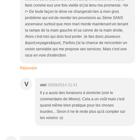
faire comme eux une fois vieille et j'ai tenu ma promesse. <br
/> De toute façon le drive ne changerait rien à mon gros
problème qui est de monter les provisions au 3ème SANS
ascenseur surtout que mon mari monte maintenant en tenant
la rampe de la main gauche et sa canne de la main droite,
Alors c'est moi qui dois tout porter. Je fais donc plusieurs
&quot;voyages&quot;, Parfois j'ai la chance de rencontrer un
voisin serviable qui me propose ses services. Mais c'est une
race en voie d'extinction.
Répondre
V
vivi
28/09/2014 21:41
Il y a aussi des livraisons à domicile (voir le
commentaire de Mireio). Cela a un coût mais c'est
quand même bien pratique pour les choses
lourdes... Sinon il ne te reste plus qu'à compter sur
les voisins :o)