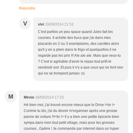
Répondre
V
vivi
28/09/2014 21:53
C'est parfois un peu space quand Jules fait les
courses. Il achète des trucs que j'ai dans mes
placards en 2 ou 3 exemplaires, des carottes alors
qu'il y en a plein dans le frigo et quelquefois il ne
regarde pas les prix !!! Aïe aïe aïe. Mais que veux-tu
? C'est si agréable d'avoir le repas tout prêt le
vendredi soir. Et puis il n'y a que ceux qui ne font rien
qui ne se trompent jamais :o)
M
Mireio
28/09/2014 17:16
Hé bien moi, j'ai trouvé encore mieux que le Drive !<br />
Comme tu dis, j'ai du devoir m'organiser après une grosse
panne de voiture !!!<br /> Il y a bien une petite épicerie bien
sympa dans mon tout petit village, mais pour les grosses
courses...Galère ! Je commande par internet dans un hyper