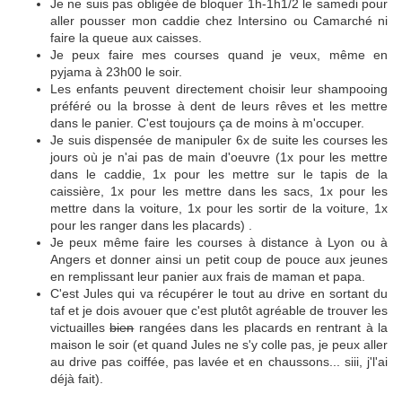
Je ne suis pas obligée de bloquer 1h-1h1/2 le samedi pour
aller pousser mon caddie chez Intersino ou Camarché ni
faire la queue aux caisses.
Je peux faire mes courses quand je veux, même en
pyjama à 23h00 le soir
.
Les enfants peuvent directement choisir leur shampooing
préféré ou la brosse à dent de leurs rêves et les mettre
dans le panier. C'est toujours ça de moins à m'occuper.
Je suis dispensée de manipuler 6x de suite les courses
les
jours où je n'ai pas de main d'oeuvre
(1x pour les mettre
dans le caddie, 1x pour les mettre sur le tapis de la
caissière, 1x pour les mettre dans les sacs, 1x pour les
mettre dans la voiture, 1x pour les sortir de la voiture, 1x
pour les ranger dans les placards) .
Je peux même faire les courses à distance à Lyon ou à
Angers et donner ainsi un petit coup de pouce aux jeunes
en remplissant leur panier aux frais de maman et papa.
C'est Jules qui va récupérer le tout au drive en sortant du
taf et j
e dois avouer que c'est plutôt agréable de trouver les
victuailles
bien
rangées dans les placards en rentrant à la
maison le soir (et quand Jules ne s'y colle pas
, je peux aller
au drive pas coiffée, pas lavée et
en chaussons... siii, j'l'ai
déjà fait).