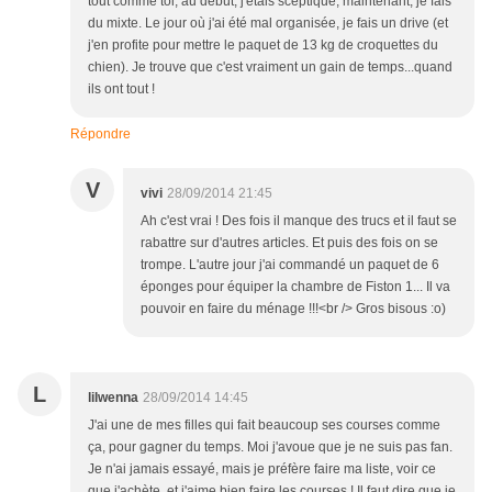
tout comme toi, au début, j'étais sceptique, maintenant, je fais
du mixte. Le jour où j'ai été mal organisée, je fais un drive (et
j'en profite pour mettre le paquet de 13 kg de croquettes du
chien). Je trouve que c'est vraiment un gain de temps...quand
ils ont tout !
Répondre
V
vivi
28/09/2014 21:45
Ah c'est vrai ! Des fois il manque des trucs et il faut se
rabattre sur d'autres articles. Et puis des fois on se
trompe. L'autre jour j'ai commandé un paquet de 6
éponges pour équiper la chambre de Fiston 1... Il va
pouvoir en faire du ménage !!!<br /> Gros bisous :o)
L
lilwenna
28/09/2014 14:45
J'ai une de mes filles qui fait beaucoup ses courses comme
ça, pour gagner du temps. Moi j'avoue que je ne suis pas fan.
Je n'ai jamais essayé, mais je préfère faire ma liste, voir ce
que j'achète, et j'aime bien faire les courses ! Il faut dire que je