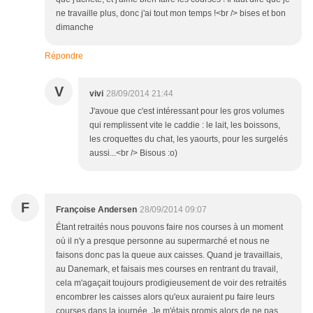
ne travaille plus, donc j'ai tout mon temps !<br /> bises et bon
dimanche
Répondre
V
vivi
28/09/2014 21:44
J'avoue que c'est intéressant pour les gros volumes
qui remplissent vite le caddie : le lait, les boissons,
les croquettes du chat, les yaourts, pour les surgelés
aussi...<br /> Bisous :o)
F
Françoise Andersen
28/09/2014 09:07
Étant retraités nous pouvons faire nos courses à un moment
où il n'y a presque personne au supermarché et nous ne
faisons donc pas la queue aux caisses. Quand je travaillais,
au Danemark, et faisais mes courses en rentrant du travail,
cela m'agaçait toujours prodigieusement de voir des retraités
encombrer les caisses alors qu'eux auraient pu faire leurs
courses dans la journée. Je m'étais promis alors de ne pas