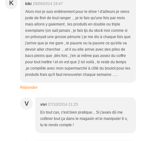
K
kiki
29/09/2014 19:47
Alors moi je suis entièrement pour le drive ! d'ailleurs je viens
juste de finir de tout ranger ....je le fais qu'une fois par mois
mais allons y gaiement , les produits en double ou triple
exemplaire (on sait jamais , je fais tjs du stock moi comme si
on prévoyait une grosse pénurie ) je me dis à chaque fois que
j'arrive que je me gare , le pauvre ou la pauvre ce qu'elle va
devoir aller chercher ....et il ou elle arrive avec des piles de
bacs pleins que ,dès fois , j'en ai même pas assez du coffre
pour tout mettre ! et on est que 2 lol voilà , le reste du temps
,je complète avec mon supermarché à côté du boulot pour les
produits frais qu'il faut renouveler chaque semaine ......
Répondre
V
vivi
07/10/2014 21:25
En tout cas, c'est bien pratique... Si j'avais dû me
coltiner tout ça dans le magasin et le manipuler 6 x,
tu te rends compte !