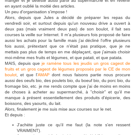
manger et je déteste aussi partir au supermarché et en revenir
en ayant oublié la moitié des articles.
Un peu d'organisation s'impose !
Alors, depuis que Jules a décidé de préparer les repas du
vendredi soir, et surtout depuis qu'un nouveau drive a ouvert à
deux pas (mais vraiment deux pas) de son boulot, il fait ses
courses la veille sur Internet. Il m'a plusieurs fois proposé de faire
aussi les achats pour la famille mais j'ai décliné l'offre plusieurs
fois aussi, prétextant que ce n'était pas pratique, que je ne
mettais pas plus de temps en me déplaçant, que j'aimais choisir
moi-même mes fruits et légumes, et que patati, et que patata.
MAIS, depuis que
je ramène tous les jeudis un gros cageot de
fruits et un gros cageot de légumes proposés par le CE de mon
boulot
, et que l'
AMAP
dont nous faisons partie nous procure
aussi des oeufs bio, des poulets bio, du boeuf bio, du porc bio, du
fromage bio, etc. je me rends compte que j'ai de moins en moins
de choses à acheter au supermarché, à "choisir" et qu'il me
manque à présent essentiellement des produits d'épicerie, des
boissons, des yaourts, du lait.
Alors, finalement je me suis mise aux courses sur le net.
Et depuis :
J'achète juste ce qu'il me faut (la note s'en ressent
VRAIMENT).