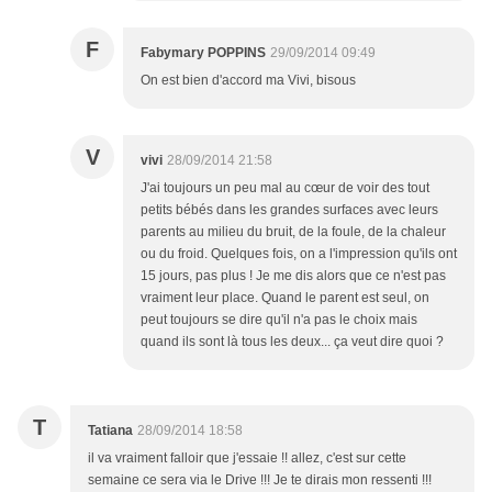
F
Fabymary POPPINS
29/09/2014 09:49
On est bien d'accord ma Vivi, bisous
V
vivi
28/09/2014 21:58
J'ai toujours un peu mal au cœur de voir des tout
petits bébés dans les grandes surfaces avec leurs
parents au milieu du bruit, de la foule, de la chaleur
ou du froid. Quelques fois, on a l'impression qu'ils ont
15 jours, pas plus ! Je me dis alors que ce n'est pas
vraiment leur place. Quand le parent est seul, on
peut toujours se dire qu'il n'a pas le choix mais
quand ils sont là tous les deux... ça veut dire quoi ?
T
Tatiana
28/09/2014 18:58
il va vraiment falloir que j'essaie !! allez, c'est sur cette
semaine ce sera via le Drive !!! Je te dirais mon ressenti !!!