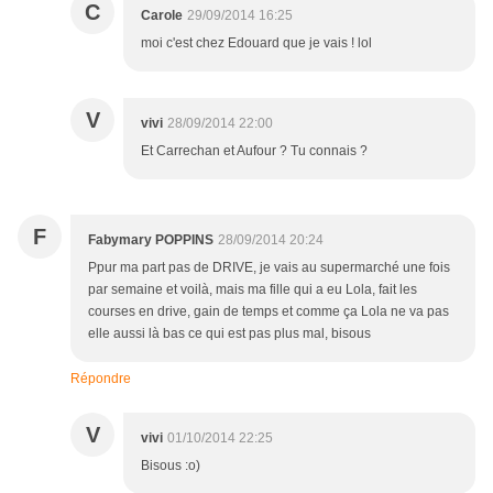
C
Carole
29/09/2014 16:25
moi c'est chez Edouard que je vais ! lol
V
vivi
28/09/2014 22:00
Et Carrechan et Aufour ? Tu connais ?
F
Fabymary POPPINS
28/09/2014 20:24
Ppur ma part pas de DRIVE, je vais au supermarché une fois
par semaine et voilà, mais ma fille qui a eu Lola, fait les
courses en drive, gain de temps et comme ça Lola ne va pas
elle aussi là bas ce qui est pas plus mal, bisous
Répondre
V
vivi
01/10/2014 22:25
Bisous :o)