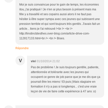
Moi je suis convaincue pour le gain de temps, les économies
itou, j'ai pratiqué ! Je n'en ai plus besoin à présent mais ma
fille y a travaillé et ses copains aussi alors il ne faut pas
hésiter à être super sympa avec ces jeunes qui subissent une
pression terrible et qui sont toujours très gentils. J'avais fait un
article... tiens je l'ai retrouvé !<br /> <br />
http://linstinctdesthes.over-blog.com/article-drive-com-
112817133.html<br /> <br /> Bises.
Répondre
V
vivi
01/10/2014 21:02
Pas de problème ! Je suis toujours gentille, patiente,
attentionnée et tolérante avec les jeunes qui
occupent ce genre de job parce que je me dis que ça
pourrait être les miens ! Et puis j'étais stagiaire en
formation il n'y a pas si longtemps... c'est une vraie
leçon de vie de faire cette expérience à 47 ans :o)