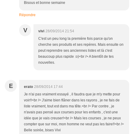
Bisous et bonne semaine
Répondre
V
vivi
28/09/2014 21:54
C'est un peu long la première fois parce qu'on
cherche ses produits et ses repères. Mais ensuite on
peut reprendre ses anciennes listes et là c'est
beaucoup plus rapide :o)<br /> A bientôt de tes
nouvelles.
E
erato
28/09/2014 17:44
Je n'ai pas vraiment essayé , il faudra que je m'y mette pour
voir!!<br /> J'aime bien flâner dans les rayons , je ne fais de
liste vraiment, tout est dans ma tête.<br /> Par contre , je
n'avais pas pensé aux courses pour les enfants , c'est une
idée que je vais creuser!<br /> Mais les courses , je ne peux
compter que sur moi, mon homme ne veut pas les faire!!<br />
Belle soirée, bises Vivi