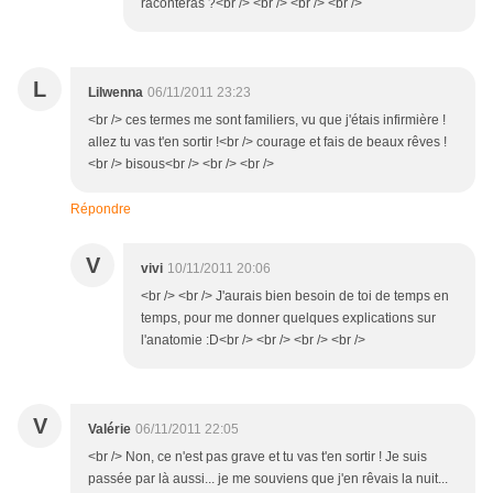
raconteras ?<br /> <br /> <br /> <br />
L
Lilwenna
06/11/2011 23:23
<br /> ces termes me sont familiers, vu que j'étais infirmière !
allez tu vas t'en sortir !<br /> courage et fais de beaux rêves !
<br /> bisous<br /> <br /> <br />
Répondre
V
vivi
10/11/2011 20:06
<br /> <br /> J'aurais bien besoin de toi de temps en
temps, pour me donner quelques explications sur
l'anatomie :D<br /> <br /> <br /> <br />
V
Valérie
06/11/2011 22:05
<br /> Non, ce n'est pas grave et tu vas t'en sortir ! Je suis
passée par là aussi... je me souviens que j'en rêvais la nuit...