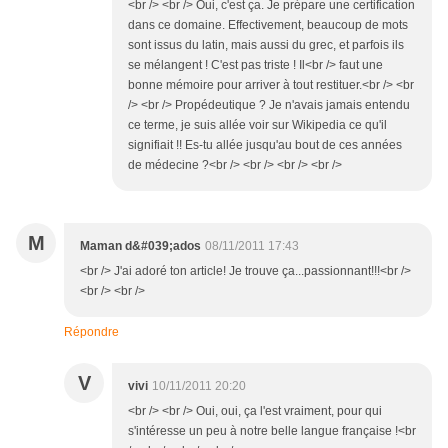
<br /> <br /> Oui, c'est ça. Je prépare une certification
dans ce domaine. Effectivement, beaucoup de mots
sont issus du latin, mais aussi du grec, et parfois ils
se mélangent ! C'est pas triste ! Il<br /> faut une
bonne mémoire pour arriver à tout restituer.<br /> <br
/> <br /> Propédeutique ? Je n'avais jamais entendu
ce terme, je suis allée voir sur Wikipedia ce qu'il
signifiait !! Es-tu allée jusqu'au bout de ces années
de médecine ?<br /> <br /> <br /> <br />
M
Maman d&#039;ados
08/11/2011 17:43
<br /> J'ai adoré ton article! Je trouve ça...passionnant!!!<br />
<br /> <br />
Répondre
V
vivi
10/11/2011 20:20
<br /> <br /> Oui, oui, ça l'est vraiment, pour qui
s'intéresse un peu à notre belle langue française !<br