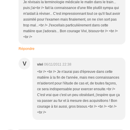
Je révisais la terminologie médicale le matin dans le train...
puis j'ai<br /> fait la connaissance d'une fille plutôt sympa qui
m'aidait à réviser... C'est impressionnant tout ce qu'il faut avoir
assimilé pour l'examen mais finalement, on ne s'en sort pas
trop mal...<br /> J'excellais particulièrement dans cette
matière que j'adorais... Bon courage Vivi, bisous<br /> <br />
<br />
Répondre
V
vivi
06/11/2011 22:38
<br /> <br /> Je n'aurai pas d'épreuve dans cette
matière à la fin de l'année, mais mes connaissances
m'aideront pour l'étude de cas et, de toutes façons,
ce sera indispensable pour exercer ensuite.<br />
C'est vrai que c'est un peu obsédant, j'espère que ça
va passer au fur et à mesure des acquisitions ! Bon
courage à toi aussi, gros bisous.<br /> <br /> <br />
<br />