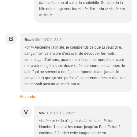
dans mélanine et colie de cholé/bile. Se faire de la
bile noire.... ça veut tout<br /> dire....<br /> <br /> <br
/> <br />
B
Beah
08/11/2011 21:34
<br /> Ancienne latiniste, je comprends ce que tu veux dire,
car ça m'arrive encore d'essayer de découper les mots
comme ça. D'ailleurs, quand mon fiston me reproche encore
de l'avoir obligé à subir deux<br /> malheureuses années de
latin "qui ne servent à rien", je lui réponds (sans jamais le
convaincre) que ça sert parfois à comprendre des mots qu'on
ne connaît pas!<br /> <br /> <br />
Répondre
V
vivi
10/11/2011 20:27
<br /> <br /> Je n'ai jamais fait de latin. Fiston
Number 1 a suivi les cours jusqu'au Bac, Fiston 2
continue à étudier cette langue morte en