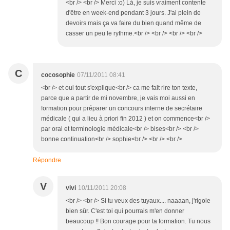
<br /> <br /> Merci :o) Là, je suis vraiment contente
d'être en week-end pendant 3 jours. J'ai plein de
devoirs mais ça va faire du bien quand même de
casser un peu le rythme.<br /> <br /> <br /> <br />
C
cocosophie
07/11/2011 08:41
<br /> et oui tout s'explique<br /> ca me fait rire ton texte,
parce que a partir de mi novembre, je vais moi aussi en
formation pour préparer un concours interne de secrétaire
médicale ( qui a lieu à priori fin 2012 ) et on commence<br />
par oral et terminologie médicale<br /> bises<br /> <br />
bonne continuation<br /> sophie<br /> <br /> <br />
Répondre
V
vivi
10/11/2011 20:08
<br /> <br /> Si tu veux des tuyaux.... naaaan, j'rigole
bien sûr. C'est toi qui pourrais m'en donner
beaucoup !! Bon courage pour ta formation. Tu nous