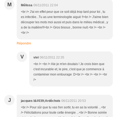
M
Mélissa
06/11/2011 22:04
<br /> J'ai en effet peur que ce soit déjà trop tard pour toi , tu
es infectée...Tu as une terminologite aiguë !!<br /> J'aime bien
découper les mots moi aussi et puis dans le milieu médical...y
a de la matière!!!<br /> Gros bisous , bonne nuit.<br /> <br />
<br />
Répondre
V
vivi
06/11/2011 22:35
<br /> <br /> Aïe je m'en doutais ! Je crois bien que
c'est incurable et, le pire, c'est que je commence à
contaminer mon entourage :D<br /> <br /> <br /> <br
/>
J
jacques l&#039;Ardèchois
06/11/2011 20:53
<br /> Pour sûr que tu vas t'en sortir, tu en as la volonté ...<br
/> Félicitations pour toute cette énergie ...<br /> Bonne soirée