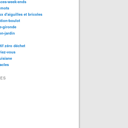
nces-week-ends
 mots
ux d'aiguilles et bricoles
tion-boulot
e-gironde
n-jardin
tif zéro déchet
viez-vous
uisiane
acles
VES