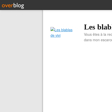
Les blab
Vous êtes à la re
dans mon escarcell