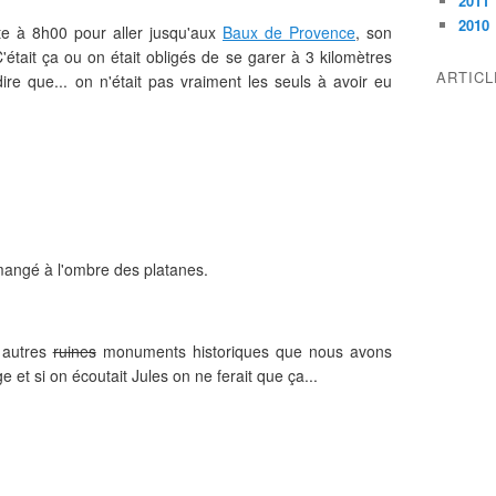
2011
2010
e à 8h00 pour aller jusqu'aux
Baux de Provence
, son
C'était ça ou on était obligés de se garer à 3 kilomètres
ARTIC
ire que... on n'était pas vraiment les seuls à avoir eu
 mangé à l'ombre des platanes.
s autres
ruines
monuments historiques que nous avons
orge et si on écoutait Jules on ne ferait que ça...