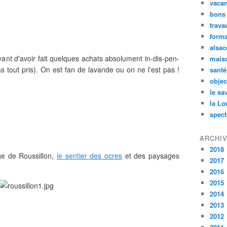
vaca
bons
trava
forma
alsac
ant d'avoir fait quelques achats absolument in-dis-pen-
maiso
as tout pris). On est fan de lavande ou on ne l'est pas !
santé
objec
le sa
la Lo
spect
ARCHI
2018
age de Roussillon,
le sentier des ocres
et des paysages
2017
2016
2015
2014
2013
2012