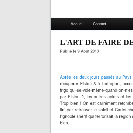
Accueil
Contact
L'ART DE FAIRE D
Publié le 9 Août 2013
Après les deux jours passés au Pays 
récupérer Fiston 3 à l'aéroport, acce
frigo qui-se-vide-même-quand-on-n'est-
par Fiston 2, les autres anims et les 
Trop bien ! On est carrément retombé
fini par retrouver le soleil et Cartou
l'ignoble shérif qui terrorisait la régio
bien.