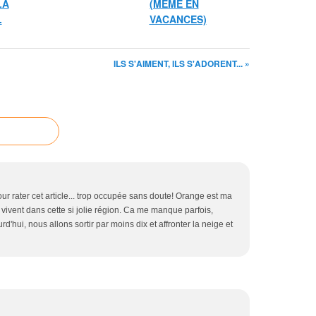
LA
(MEME EN
.
VACANCES)
ILS S'AIMENT, ILS S'ADORENT... »
our rater cet article... trop occupée sans doute! Orange est ma
 vivent dans cette si jolie région. Ca me manque parfois,
'hui, nous allons sortir par moins dix et affronter la neige et