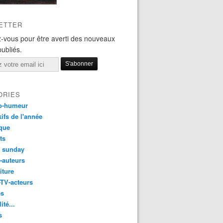
ETTER
-vous pour être averti des nouveaux
publiés.
ORIES
o-humeur
ifs de l'année
que
ts
t sunday
s-auteurs
iture
-TV-acteurs
es
ité...
s