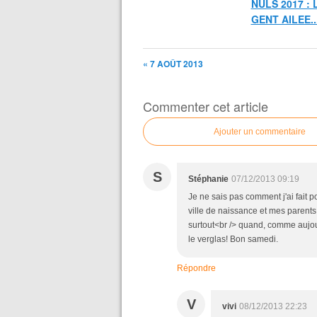
NULS 2017 : 
GENT AILEE..
« 7 AOÛT 2013
Commenter cet article
Ajouter un commentaire
S
Stéphanie
07/12/2013 09:19
Je ne sais pas comment j'ai fait p
ville de naissance et mes parents
surtout<br /> quand, comme aujourd
le verglas! Bon samedi.
Répondre
V
vivi
08/12/2013 22:23