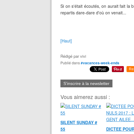
Si on s'était écoutés, on aurait fait la
repartis dare-dare d'où on venait...
[Haut]
Rédigé par
vivi
Publié dans
#vacances-week-ends
Re
S'inscrire à la newsletter
Vous aimerez aussi :
SILENT SUNDAY #
55
DICTEE POUR