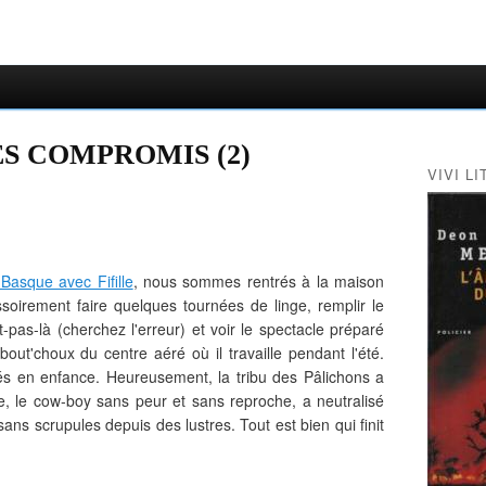
ES COMPROMIS (2)
VIVI LI
Basque avec Fifille
, nous sommes rentrés à la maison
ssoirement faire quelques tournées de linge, remplir le
pas-là (cherchez l'erreur) et voir le spectacle préparé
bout'choux du centre aéré où il travaille pendant l'été.
s en enfance. Heureusement, la tribu des Pâlichons a
che, le cow-boy sans peur et sans reproche, a neutralisé
n sans scrupules depuis des lustres. Tout est bien qui finit