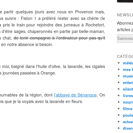
e partir quelques jours avec nous en Provence mais,
NEWSL
 suivre : Fiston 1 a préféré rester avec sa chérie (le
Abonnez
a pris le train pour rejoindre des jumeaux à Rochefort,
articles 
mis d'être sages, chaperonnés en partie par belle-maman,
Email
u chat,
de tenir compagnie à l'ordinateur pour pas qu'il
n en notre absence si besoin.
CATÉG
mété
 moi, baigné dans l'huile d'olive, la lavande, les cigales
mes k
es journées passées à Orange.
musi
enfan
silen
ournables de la région, dont
l'abbaye de Sénanque
. On
livre
ois que je la voyais avec la lavande en fleurs.
nourr
films
poul
actual
diver