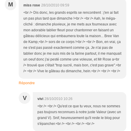
M
miss rose
28/10/2010 09:59
<br /> Dis donc, les grands esprits se rencontrent : j'en ai fait
un pas plus tard que dimanche !<br /> <br /> Aah, le méga-
cliché : dimanche pluvieux, je me mets aux fourneaux avec
mon adorable tablier fleuri pour chantonner en faisant un
gâteau délicieux qui embaumera toute la maison... Bree Van
de Kamp,<br /> sors de ce corps !<br /> <br /> Bon, en vrai, ça
ne s'est pas passé exactement comme ça. Je n'ai pas de
tablier donc je me suis mis de la farine partout, il me manquait
un oeuf donc j'ai pesté comme une voleuse, et Mr Rose a<br
/> trouvé que c'était "trop sucré, mais bon, c'est pas grave".<br
/> <br /> Vive le gâteau du dimanche, hein.<br /> <br /> <br />
Répondre
V
vivi
28/10/2010 10:26
<br /> <br /> Qu'est ce que tu veux, nous ne sommes
pas toujours reconnues à notre juste Valeur (avec un
grand V). Snif, heureusement qu'il reste le blog pour
s'épancher.<br /> <br /> <br /> <br />