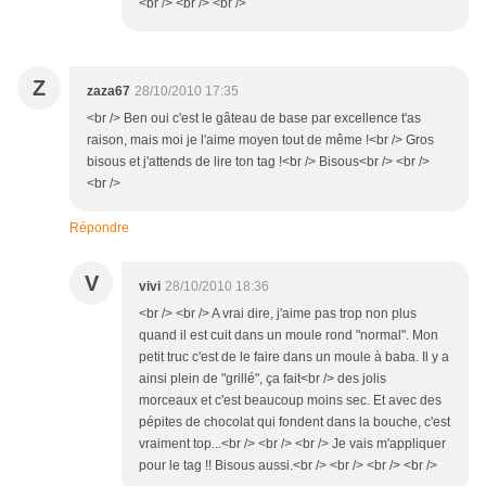
<br /> <br /> <br />
Z
zaza67
28/10/2010 17:35
<br /> Ben oui c'est le gâteau de base par excellence t'as
raison, mais moi je l'aime moyen tout de même !<br /> Gros
bisous et j'attends de lire ton tag !<br /> Bisous<br /> <br />
<br />
Répondre
V
vivi
28/10/2010 18:36
<br /> <br /> A vrai dire, j'aime pas trop non plus
quand il est cuit dans un moule rond "normal". Mon
petit truc c'est de le faire dans un moule à baba. Il y a
ainsi plein de "grillé", ça fait<br /> des jolis
morceaux et c'est beaucoup moins sec. Et avec des
pépites de chocolat qui fondent dans la bouche, c'est
vraiment top...<br /> <br /> <br /> Je vais m'appliquer
pour le tag !! Bisous aussi.<br /> <br /> <br /> <br />