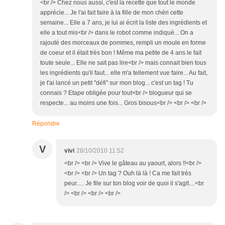
<br /> Chez nous aussi, c'est la recette que tout le monde
apprécie... Je l'ai fait faire à la fille de mon chéri cette
semaine... Elle a 7 ans, je lui ai écrit la liste des ingrédients et
elle a tout mis<br /> dans le robot comme indiqué... On a
rajouté des morceaux de pommes, rempli un moule en forme
de coeur et il était très bon ! Même ma petite de 4 ans le fait
toute seule... Elle ne sait pas lire<br /> mais connait bien tous
les ingrédients qu'il faut... elle m'a tellement vue faire... Au fait,
je t'ai lancé un petit "défi" sur mon blog... c'est un tag ! Tu
connais ? Etape obligée pour tout<br /> blogueur qui se
respecte... au moins une fois... Gros bisous<br /> <br /> <br />
Répondre
V
vivi
28/10/2010 11:52
<br /> <br /> Vive le gâteau au yaourt, alors !!<br />
<br /> <br /> Un tag ? Ouh là là ! Ca me fait très
peur..... Je file sur ton blog voir de quoi il s'agit....<br
/> <br /> <br /> <br />