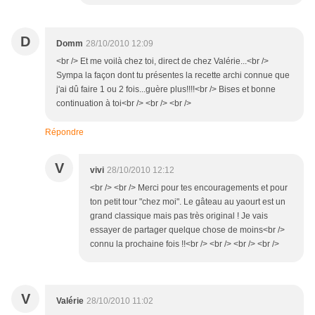
D
Domm
28/10/2010 12:09
<br /> Et me voilà chez toi, direct de chez Valérie...<br />
Sympa la façon dont tu présentes la recette archi connue que
j'ai dû faire 1 ou 2 fois...guère plus!!!!<br /> Bises et bonne
continuation à toi<br /> <br /> <br />
Répondre
V
vivi
28/10/2010 12:12
<br /> <br /> Merci pour tes encouragements et pour
ton petit tour "chez moi". Le gâteau au yaourt est un
grand classique mais pas très original ! Je vais
essayer de partager quelque chose de moins<br />
connu la prochaine fois !!<br /> <br /> <br /> <br />
V
Valérie
28/10/2010 11:02