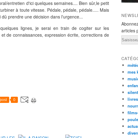
ral/entretien d'ici quelques semaines.... Bien sûr,le petit
turbiner à toute vitesse. Pédale, pédale, pédale..... Mais
NEWSL
i dû prendre une décision dans l'urgence...
Abonnez
uelques lignes, je serai en train de cogiter sur les
articles 
e et de connaissances, expression écrite, corrections de
Email
CATÉG
mété
mes k
musi
enfan
silen
livre
post
0
nourr
films
poul
actual
diver