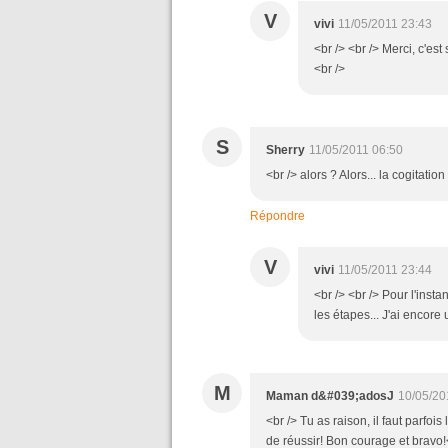
V
vivi
11/05/2011 23:43
<br /> <br /> Merci, c'e
<br />
S
Sherry
11/05/2011 06:50
<br /> alors ? Alors... la cogitatio
Répondre
V
vivi
11/05/2011 23:44
<br /> <br /> Pour l'insta
les étapes... J'ai encore
M
Maman d&#039;adosJ
10/05/20
<br /> Tu as raison, il faut parfo
de réussir! Bon courage et bravo!<