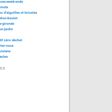
nces-week-ends
 mots
ux d'aiguilles et bricoles
tion-boulot
e-gironde
n-jardin
tif zéro déchet
viez-vous
uisiane
acles
VES