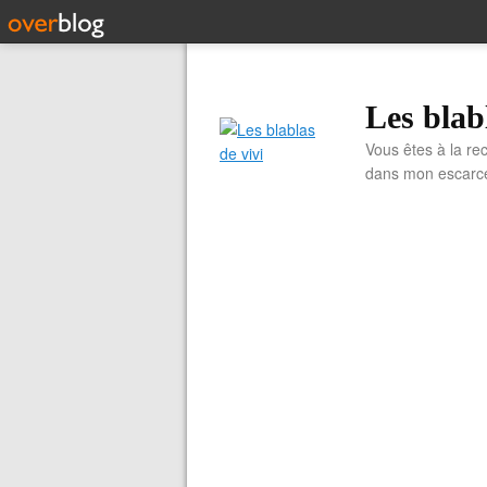
Les blab
Vous êtes à la re
dans mon escarcell