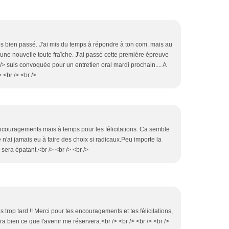
très bien passé. J'ai mis du temps à répondre à ton com. mais au
une nouvelle toute fraîche. J'ai passé cette première épreuve
/> suis convoquée pour un entretien oral mardi prochain.... A
> <br /> <br />
s encouragements mais à temps pour les félicitations. Ca semble
e n'ai jamais eu à faire des choix si radicaux.Peu importe la
sera épatant.<br /> <br /> <br />
ais trop tard !! Merci pour tes encouragements et tes félicitations,
a bien ce que l'avenir me réservera.<br /> <br /> <br /> <br />