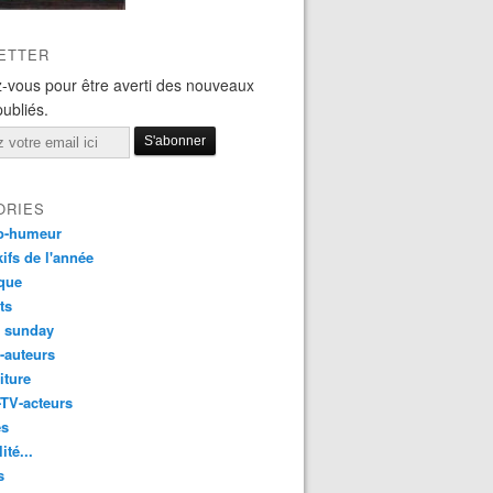
ETTER
-vous pour être averti des nouveaux
publiés.
ORIES
o-humeur
ifs de l'année
que
ts
t sunday
s-auteurs
iture
-TV-acteurs
es
ité...
s