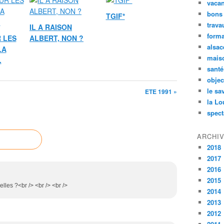
vaca
bons
TGIF*
trava
IL A RAISON
forma
 LES
ALBERT, NON ?
alsac
LA
maiso
.
santé
objec
le sa
ETE 1991 »
la Lo
spect
ARCHI
2018
2017
2016
2015
elles ?<br /> <br /> <br />
2014
2013
2012