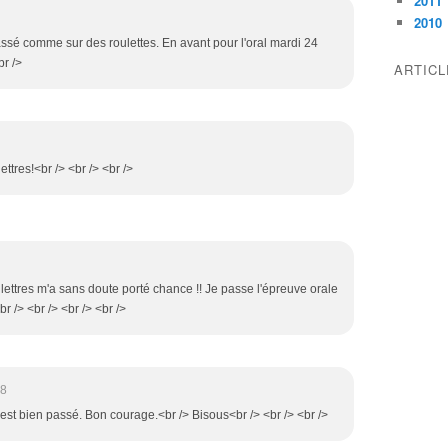
2011
2010
passé comme sur des roulettes. En avant pour l'oral mardi 24
br />
ARTIC
lettres!<br /> <br /> <br />
 lettres m'a sans doute porté chance !! Je passe l'épreuve orale
r /> <br /> <br /> <br />
38
s'est bien passé. Bon courage.<br /> Bisous<br /> <br /> <br />