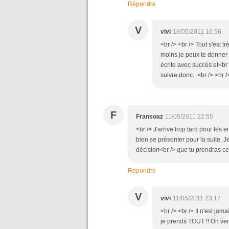
Répondre
V
vivi
18/05/2011 16:56
<br /> <br /> Tout s'est 
moins je peux te donner 
écrite avec succès et<br 
suivre donc...<br /> <br /
F
Fransoaz
11/05/2011 22:55
<br /> J'arrive trop tard pour le
bien se présenter pour la suite. J
décision<br /> que tu prendras ce 
Répondre
V
vivi
11/05/2011 23:17
<br /> <br /> Il n'est jam
je prends TOUT !! On verr