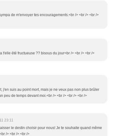
st sympa de m'envoyer tes encouragements.<br /> <br /> <br />
n a t'elle été fructueuse ?? bisous du jour<br /> <br /> <br />
nt, j'en suis au point mort, mais je ne veux pas non plus brûler
 un peu de temps devant moi.<br /> <br /> <br /> <br />
11 23:11
is laisser le destin choisir pour nous! Je te souhaite quand même
br /> <br /> <br />