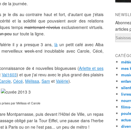
n de la journée.
 le dis au contraire haut et fort, d'autant que j'étais
NEWSL
cérité et la solidité que pouvaient avoir des relations
Abonnez
uelques temps
maintenant révolus
exclusivement virtuels.
articles 
'un peu
sur toute la ligne.
Email
Valérie il y a presque 3 ans,
là
un petit café avec Alba
merveilleux week-end inoubliable avec Carole, Cécé,
CATÉG
mété
 la connaissance de 4 nouvelles blogueuses (
Arlette et ses
mes k
t
Val1603
) et que j'ai revu avec le plus grand des plaisirs
musi
Carole
,
Cécé
,
Mélissa
,
Sam
et
Valérie
).
enfan
silen
livre
nourr
 prises par Mélissa et Carole
films
poul
re Montparnasse, puis devant l'Hôtel de Ville, un repas
actual
passage obligé par la Tour Eiffel, une pause dans l'herbe
diver
st à Paris ou on ne l'est pas... un peu de métro !