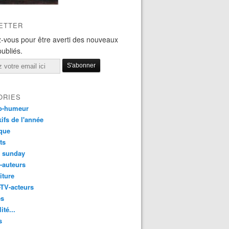
ETTER
-vous pour être averti des nouveaux
publiés.
ORIES
o-humeur
ifs de l'année
que
ts
t sunday
s-auteurs
iture
-TV-acteurs
es
ité...
s