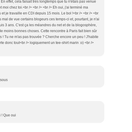
! En effet, cela faisait très longtemps que tu n'étais pas venue
 et moi chez toi.<br /> <br /> <br /> Eh oui, j'ai terminé ma
et je travaille en CDI depuis 15 mois. Le bol !<br /> <br /> <br
 mal de vue certains blogeurs ces temps-ci et, pourtant, je n'ai
s 3 ans. C'est ça les méandres du net et de la blogosphère,
 de moins bonnes choses. Cette rencontre à Paris fait bien sûr
 ! Tu ne m'as pas trouvée ? Cherche encore un peu ! J'habite
orte donc tout<br /> logiquement un tee-shirt marin :o) <br />
isous
i ! Que oui