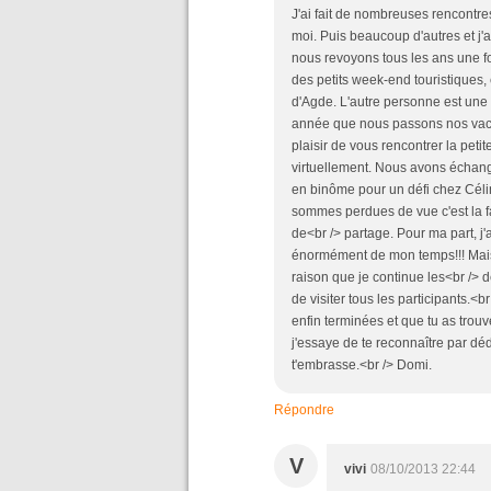
J'ai fait de nombreuses rencontr
moi. Puis beaucoup d'autres et j'
nous revoyons tous les ans une fo
des petits week-end touristique
d'Agde. L'autre personne est une 
année que nous passons nos vacan
plaisir de vous rencontrer la pet
virtuellement. Nous avons échang
en binôme pour un défi chez Célin
sommes perdues de vue c'est la fau
de<br /> partage. Pour ma part, j'
énormément de mon temps!!! Mais j
raison que je continue les<br /> 
de visiter tous les participants.<
enfin terminées et que tu as trouv
j'essaye de te reconnaître par déd
t'embrasse.<br /> Domi.
Répondre
V
vivi
08/10/2013 22:44