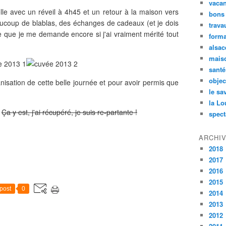
vaca
lle avec un réveil à 4h45 et un retour à la maison vers
bons
aucoup de blablas, des échanges de cadeaux (et je dois
trava
tée que je me demande encore si j'ai vraiment mérité tout
forma
alsac
maiso
santé
objec
nisation de cette belle journée et pour avoir permis que
le sa
la Lo
?
Ça y est, j'ai récupéré, je suis re-partante !
spect
ARCHI
2018
2017
2016
2015
post
0
2014
2013
2012