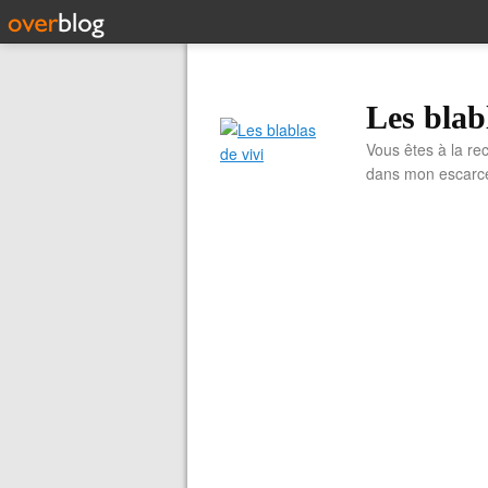
Les blab
Vous êtes à la re
dans mon escarcell