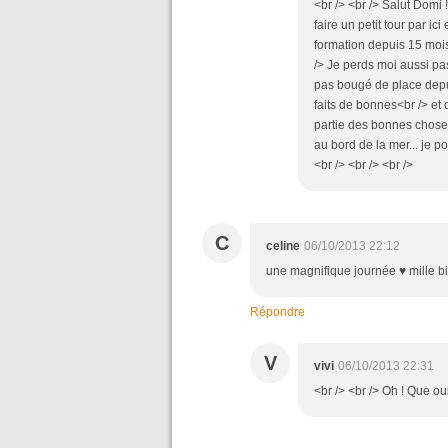
<br /> <br /> Salut Domi 
faire un petit tour par ici
formation depuis 15 mois 
/> Je perds moi aussi pas
pas bougé de place depui
faits de bonnes<br /> et
partie des bonnes choses
au bord de la mer... je p
<br /> <br /> <br />
C
celine
06/10/2013 22:12
une magnifique journée ♥ mille b
Répondre
V
vivi
06/10/2013 22:31
<br /> <br /> Oh ! Que ou