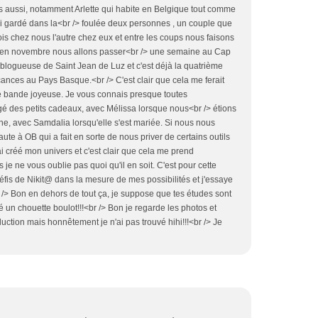
es aussi, notamment Arlette qui habite en Belgique tout comme
ai gardé dans la<br /> foulée deux personnes , un couple que
is chez nous l'autre chez eux et entre les coups nous faisons
s, en novembre nous allons passer<br /> une semaine au Cap
blogueuse de Saint Jean de Luz et c'est déjà la quatrième
ces au Pays Basque.<br /> C'est clair que cela me ferait
ite bande joyeuse. Je vous connais presque toutes
é des petits cadeaux, avec Mélissa lorsque nous<br /> étions
e, avec Samdalia lorsqu'elle s'est mariée. Si nous nous
te à OB qui a fait en sorte de nous priver de certains outils
ai créé mon univers et c'est clair que cela me prend
e ne vous oublie pas quoi qu'il en soit. C'est pour cette
défis de Nikit@ dans la mesure de mes possibilités et j'essaye
br /> Bon en dehors de tout ça, je suppose que tes études sont
é un chouette boulot!!!<br /> Bon je regarde les photos et
uction mais honnêtement je n'ai pas trouvé hihi!!!<br /> Je