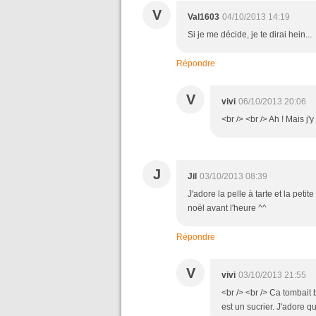
V
Val1603
04/10/2013 14:19
Si je me décide, je te dirai hein...
Répondre
V
vivi
06/10/2013 20:06
<br /> <br /> Ah ! Mais j'y
J
Jil
03/10/2013 08:39
J'adore la pelle à tarte et la peti
noël avant l'heure ^^
Répondre
V
vivi
03/10/2013 21:55
<br /> <br /> Ca tombait b
est un sucrier. J'adore q