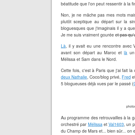
béatitude que l'on peut ressentir à la fi
Non, je ne mâche pas mes mots mais je
plutôt sceptique au départ sur la sin
bloguesques que j'imaginais il y a q
Je me suis vraiment gourée
et pas qu
Là
, il y avait eu une rencontre avec 
avant son départ au Maroc et
là
un 
Mélissa et Sam dans le Nord.
Cette fois, c'est à Paris que j'ai fait
deux Nathalie
, Coco/blog privé,
Fred
e
5 blogueuses déjà vues par le passé (
photos
Au programme des retrouvailles à la ga
orchestré par
Mélissa
et
Val1603
, un 
du Champ de Mars et... bien sûr... on e