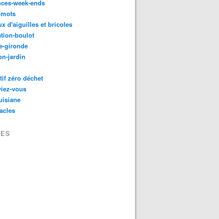
nces-week-ends
 mots
ux d'aiguilles et bricoles
tion-boulot
e-gironde
n-jardin
tif zéro déchet
viez-vous
uisiane
acles
VES