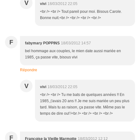
V
vivi
18/03/2012 22:05
<br /> <br /> Tout pareil pour moi. Bisous Carole.
Bonne nuit.<br /> <br /> <br /> <br />
F
fabymary POPPINS
18/03/2012 14:57
bel hommage aux couples, le mien date aussi mariée en
1985, ça passe vite, bisous vivi
Répondre
V
vivi
18/03/2012 22:05
<br /> <br /> Tu me bats de quelques années !! En
1985, j'avais 20 ans !! Je me suis mariée un peu plus
tard. Mais tu as raison, ça passe vite. Même pas le
temps de dire ouf !<br /> <br /> <br /> <br />
F
Françoise la Vieille Marmotte
18/03/2012 12:12