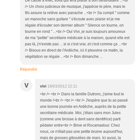
De cause à effet, voilà qui fera plaisir à son destinataire ...<br
/> Un choix judicieux de musique, j'appécie le père, mais le
fils assure la relève avec panache ...<br /> Sa compil " comme
un manoche sans guitare " s'écoute avec plaisir et je me
régale d'écouter son dernier album " Silence on tourne, on
tourne en rond " ...<br /> Oui Vivi, je suis toujours amoureux
de ma "petite" secrétaire médicale à la maison, quand elle est
pas là, j'n'existe pas ... si si c'est vrai, et c'est comme ça ...<br
/> Bisous en direct de l'Ardèche, ici il pleuvine ce matin, la
végétation se régale ...<br /> Bon dimanche ...
Répondre
V
vivi
18/03/2012 22:11
<br /> <br /> Dans la famille Dutronc, j'aime tout le
monde !<br /> <br /> <br /> J'espère que tu as passé
une bonne journée en Ardèche, auprès de ta petite
secrétaire médicale. Moi, j'étais sans mon Jules
(comme une brosse à dent sans dentifrice) parti
pédaler entre<br /> Brive et Rocamadour. Chez
nous, ce n'était pas une petite bruine aujourd'hui,
mais de grosses giboulées de mars. Ici aussi, la