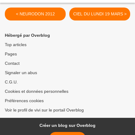
< NEURODON 2012
CIEL DU LUNDI 19 MARS >
Hébergé par Overblog
Top articles
Pages
Contact
Signaler un abus
C.G.U.
Cookies et données personnelles
Préférences cookies
Voir le profil de vivi sur le portail Overblog
Créer un blog sur Overblog