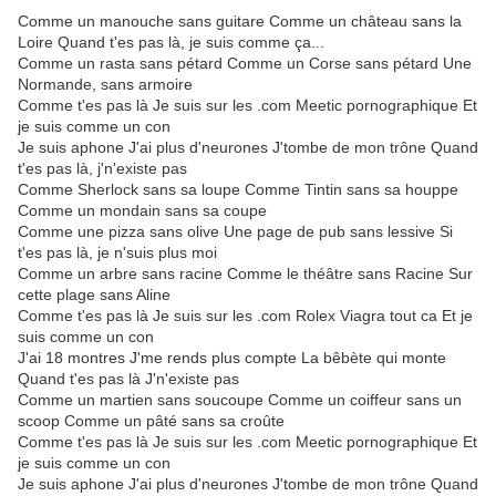
Comme un manouche sans guitare Comme un château sans la
Loire Quand t'es pas là, je suis comme ça...
Comme un rasta sans pétard Comme un Corse sans pétard Une
Normande, sans armoire
Comme t'es pas là Je suis sur les .com Meetic pornographique Et
je suis comme un con
Je suis aphone J'ai plus d'neurones J'tombe de mon trône Quand
t'es pas là, j'n'existe pas
Comme Sherlock sans sa loupe Comme Tintin sans sa houppe
Comme un mondain sans sa coupe
Comme une pizza sans olive Une page de pub sans lessive Si
t'es pas là, je n'suis plus moi
Comme un arbre sans racine Comme le théâtre sans Racine Sur
cette plage sans Aline
Comme t'es pas là Je suis sur les .com Rolex Viagra tout ca Et je
suis comme un con
J'ai 18 montres J'me rends plus compte La bêbète qui monte
Quand t'es pas là J'n'existe pas
Comme un martien sans soucoupe Comme un coiffeur sans un
scoop Comme un pâté sans sa croûte
Comme t'es pas là Je suis sur les .com Meetic pornographique Et
je suis comme un con
Je suis aphone J'ai plus d'neurones J'tombe de mon trône Quand