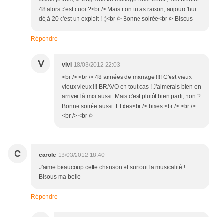
48 alors c'est quoi ?<br /> Mais non tu as raison, aujourd'hui
déjà 20 c'est un exploit ! ;)<br /> Bonne soirée<br /> Bisous
Répondre
V
vivi
18/03/2012 22:03
<br /> <br /> 48 années de mariage !!!! C'est vieux
vieux vieux !!! BRAVO en tout cas ! J'aimerais bien en
arriver là moi aussi. Mais c'est plutôt bien parti, non ?
Bonne soirée aussi. Et des<br /> bises.<br /> <br />
<br /> <br />
C
carole
18/03/2012 18:40
J'aime beaucoup cette chanson et surtout la musicalité !!
Bisous ma belle
Répondre