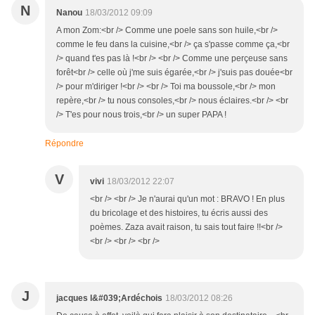
N
Nanou
18/03/2012 09:09
A mon Zom:<br /> Comme une poele sans son huile,<br />
comme le feu dans la cuisine,<br /> ça s'passe comme ça,<br
/> quand t'es pas là !<br /> <br /> Comme une perçeuse sans
forêt<br /> celle où j'me suis égarée,<br /> j'suis pas douée<br
/> pour m'diriger !<br /> <br /> Toi ma boussole,<br /> mon
repère,<br /> tu nous consoles,<br /> nous éclaires.<br /> <br
/> T'es pour nous trois,<br /> un super PAPA !
Répondre
V
vivi
18/03/2012 22:07
<br /> <br /> Je n'aurai qu'un mot : BRAVO ! En plus
du bricolage et des histoires, tu écris aussi des
poèmes. Zaza avait raison, tu sais tout faire !!<br />
<br /> <br /> <br />
J
jacques l&#039;Ardéchois
18/03/2012 08:26