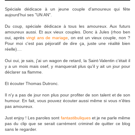
Spéciale dédicace à un jeune couple d'amoureux qui fête
aujourd'hui ses "UN AN".
Du coup, spéciale dédicace à tous les amoureux. Aux futurs
amoureux aussi. Et aux vieux couples. Donc à Jules (rhoo ben
oui, après
vingt ans de mariage
, on est un vieux couple, non ?
Pour moi c'est pas péjoratif de dire ça, juste une réalité bien
réelle)....
Oui oui, je sais, j'ai un wagon de retard, la Saint-Valentin c'était il
y a un mois mais osef, y manquerait plus qu'il y ait un jour pour
déclarer sa flamme.
Et écouter Thomas Dutronc.
Il n'y a pas de jour non plus pour profiter de son talent et de son
humour. En fait, vous pouvez écouter aussi même si vous n'êtes
pas amoureux.
Just enjoy ! Les paroles sont
fantastibuliques
et je ne parle même
pas du clip que se serait carrément criminel de quitter ce blog
sans le regarder.