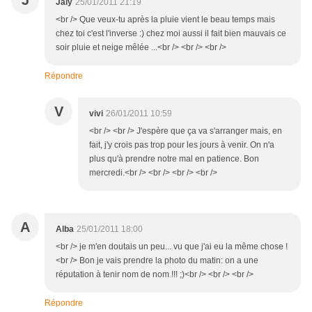
J
Jaly
25/01/2011 21:19
<br /> Que veux-tu après la pluie vient le beau temps mais
chez toi c'est l'inverse :) chez moi aussi il fait bien mauvais ce
soir pluie et neige mêlée ...<br /> <br /> <br />
Répondre
V
vivi
26/01/2011 10:59
<br /> <br /> J'espère que ça va s'arranger mais, en
fait, j'y crois pas trop pour les jours à venir. On n'a
plus qu'à prendre notre mal en patience. Bon
mercredi.<br /> <br /> <br /> <br />
A
Alba
25/01/2011 18:00
<br /> je m'en doutais un peu... vu que j'ai eu la même chose !
<br /> Bon je vais prendre la photo du matin: on a une
réputation à tenir nom de nom !!! ;)<br /> <br /> <br />
Répondre