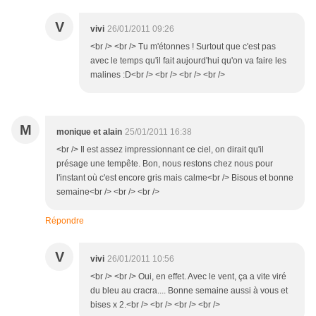
V
vivi
26/01/2011 09:26
<br /> <br /> Tu m'étonnes ! Surtout que c'est pas
avec le temps qu'il fait aujourd'hui qu'on va faire les
malines :D<br /> <br /> <br /> <br />
M
monique et alain
25/01/2011 16:38
<br /> Il est assez impressionnant ce ciel, on dirait qu'il
présage une tempête. Bon, nous restons chez nous pour
l'instant où c'est encore gris mais calme<br /> Bisous et bonne
semaine<br /> <br /> <br />
Répondre
V
vivi
26/01/2011 10:56
<br /> <br /> Oui, en effet. Avec le vent, ça a vite viré
du bleu au cracra.... Bonne semaine aussi à vous et
bises x 2.<br /> <br /> <br /> <br />