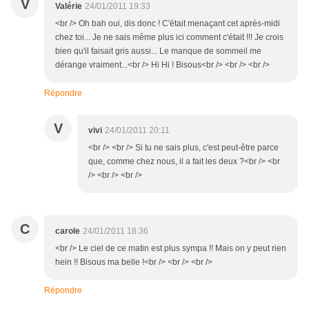
V
Valérie
24/01/2011 19:33
<br /> Oh bah oui, dis donc ! C'était menaçant cet après-midi
chez toi... Je ne sais même plus ici comment c'était !!! Je crois
bien qu'il faisait gris aussi... Le manque de sommeil me
dérange vraiment...<br /> Hi Hi ! Bisous<br /> <br /> <br />
Répondre
V
vivi
24/01/2011 20:11
<br /> <br /> Si tu ne sais plus, c'est peut-être parce
que, comme chez nous, il a fait les deux ?<br /> <br
/> <br /> <br />
C
carole
24/01/2011 18:36
<br /> Le ciel de ce matin est plus sympa !! Mais on y peut rien
hein !! Bisous ma belle !<br /> <br /> <br />
Répondre