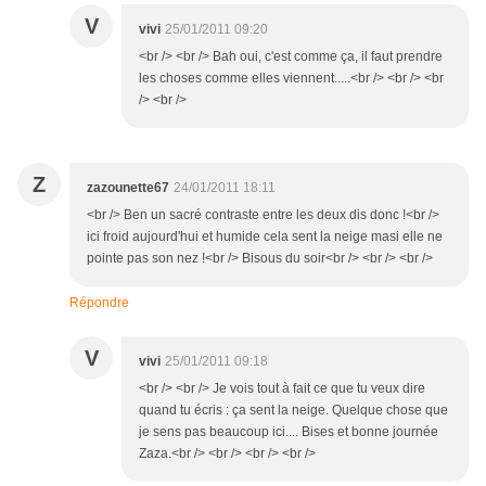
V
vivi
25/01/2011 09:20
<br /> <br /> Bah oui, c'est comme ça, il faut prendre
les choses comme elles viennent.....<br /> <br /> <br
/> <br />
Z
zazounette67
24/01/2011 18:11
<br /> Ben un sacré contraste entre les deux dis donc !<br />
ici froid aujourd'hui et humide cela sent la neige masi elle ne
pointe pas son nez !<br /> Bisous du soir<br /> <br /> <br />
Répondre
V
vivi
25/01/2011 09:18
<br /> <br /> Je vois tout à fait ce que tu veux dire
quand tu écris : ça sent la neige. Quelque chose que
je sens pas beaucoup ici.... Bises et bonne journée
Zaza.<br /> <br /> <br /> <br />