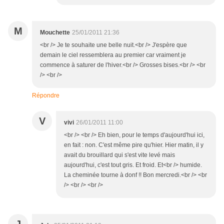
M
Mouchette
25/01/2011 21:36
<br /> Je te souhaite une belle nuit.<br /> J'espère que
demain le ciel ressemblera au premier car vraiment je
commence à saturer de l'hiver.<br /> Grosses bises.<br /> <br
/> <br />
Répondre
V
vivi
26/01/2011 11:00
<br /> <br /> Eh bien, pour le temps d'aujourd'hui ici,
en fait : non. C'est même pire qu'hier. Hier matin, il y
avait du brouillard qui s'est vite levé mais
aujourd'hui, c'est tout gris. Et froid. Et<br /> humide.
La cheminée tourne à donf !! Bon mercredi.<br /> <br
/> <br /> <br />