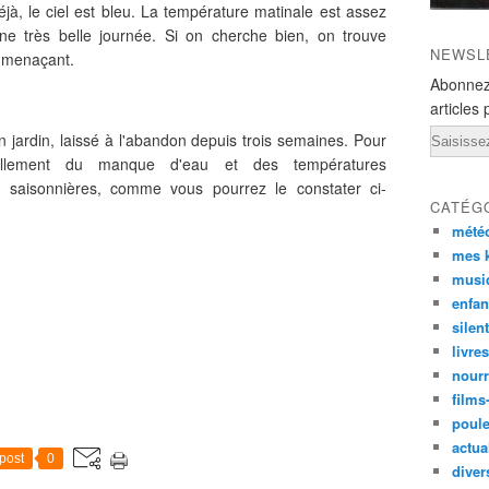
 déjà, le ciel est bleu. La température matinale est assez
ne très belle journée. Si on cherche bien, on trouve
NEWSL
r menaçant.
Abonnez
articles 
Email
 jardin, laissé à l'abandon depuis trois semaines. Pour
uellement du manque d'eau et des températures
 saisonnières, comme vous pourrez le constater ci-
CATÉG
mété
mes k
musi
enfan
silen
livre
nourr
films
poul
actual
post
0
diver