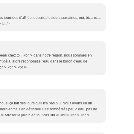
es journées d'affilée, depuis plusieurs semaines, oui, bizarre....
 <br />
s beau chez toi...<br /> dans notre région, nous sommes en
t déjà, alors j'économise l'eau dans le bidon d'eau de
<br /> <br /> <br />
 nous, ça fait des jours qu'il n'a pas plu. Nous avons eu un
ernier mais en définitive il est tombé très peu d'eau, pas de
 /> arroser le jardin en tout cas.<br /> <br /> <br /> <br />