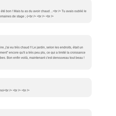
 été bon ! Mais tu as du avoir chaud ...<br /> Tu avais oublié le
emaines de stage ;-)<br /> <br /> <br />
re, j'ai eu très chaud !! Le jardin, selon les endroits, était un
ent" encore qu'il a très peu plu, ce qui a limité la croissance
es. Bon enfin voilà, maintenant c'est denouveau tout beau !
i<br /> <br /> <br />