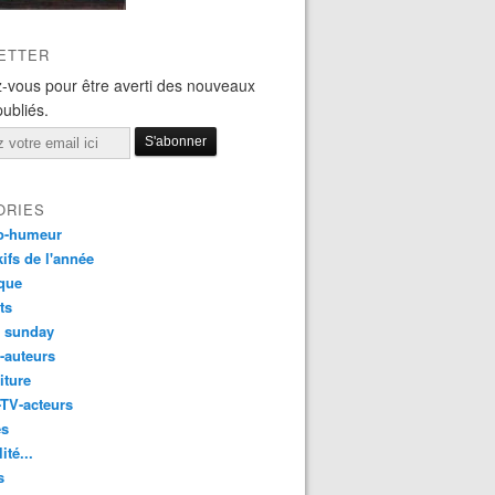
ETTER
-vous pour être averti des nouveaux
publiés.
ORIES
o-humeur
ifs de l'année
que
ts
t sunday
s-auteurs
iture
-TV-acteurs
es
ité...
s