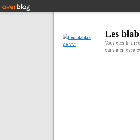
Les blab
Vous êtes à la re
dans mon escarcell