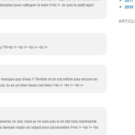
2011
oubles pour rattraper le train !!<br /> Je suis le petit lapin
2010
ARTIC
tu ?!!!<br /> <br /> <br /> <br />
 ne manque pas d'eau !! Terrible et on est même pas encore en
cas, tu as un bien beau ciel bleu !<br /> <br /> <br />
averse ce soir, mais je ne sais pas si en fait cela représente
i demain matin en vidant mon pluviomètre !!<br /> <br /> <br