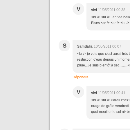
V
vivi
11/05/2011 00:38
<br /> <br /> Tant de bell
Bises.<br /> <br /> <br />
S
Samdalia
10/05/2011 00:07
<br /> je vois que c'est aussi trè
restriction d'eau depuis un momen
pluie....je suis bientôt à sec.........
Répondre
V
vivi
11/05/2011 00:41
<br /> <br /> Pareil chez
orage de grêle vendredi d
quoi mouiller le sol ni<br