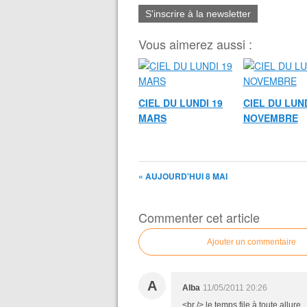
S'inscrire à la newsletter
Vous aimerez aussi :
CIEL DU LUNDI 19
CIEL DU LUND
MARS
NOVEMBRE
« AUJOURD'HUI 8 MAI
Commenter cet article
Ajouter un commentaire
A
Alba
11/05/2011 20:26
<br /> le temps file à toute allure