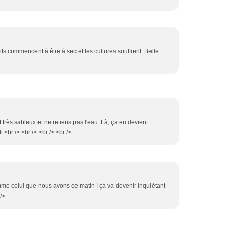
nts commencent à être à sec et les cultures souffrent .Belle
t très sableux et ne retiens pas l'eau. Là, ça en devient
.<br /> <br /> <br /> <br />
omme celui que nous avons ce matin ! çà va devenir inquiétant
/>