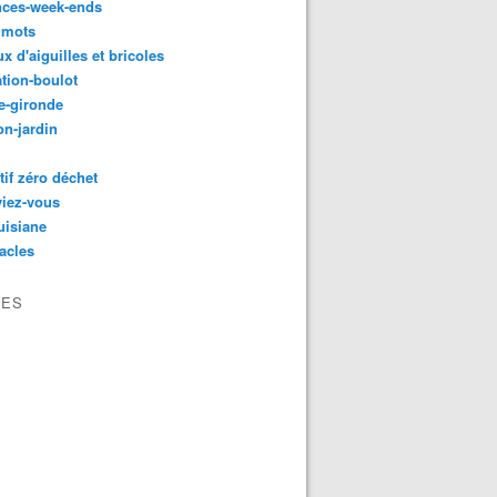
nces-week-ends
 mots
ux d'aiguilles et bricoles
tion-boulot
e-gironde
n-jardin
tif zéro déchet
viez-vous
uisiane
acles
VES