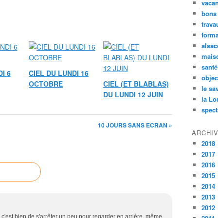
vaca
bons
trava
forma
alsac
maiso
santé
I 6
CIEL DU LUNDI 16
objec
OCTOBRE
CIEL (ET BLABLAS)
le sa
DU LUNDI 12 JUIN
la Lo
spect
10 JOURS SANS ECRAN »
ARCHI
2018
2017
2016
2015
2014
2013
2012
... c'est bien de s'arrêter un peu pour regarder en arrière, même