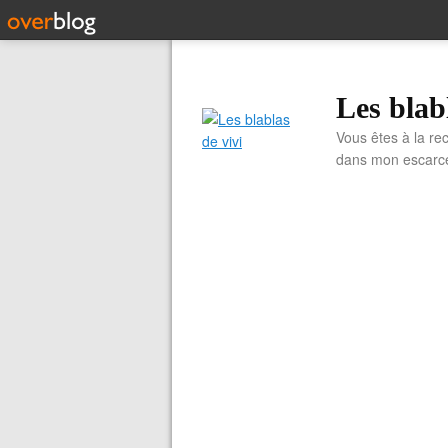
Les blab
Vous êtes à la re
dans mon escarcell