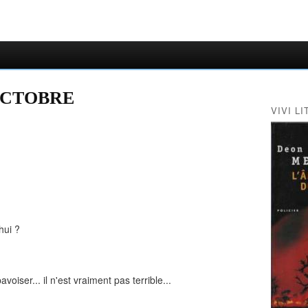
 OCTOBRE
VIVI LI
hui ?
oiser... il n'est vraiment pas terrible...