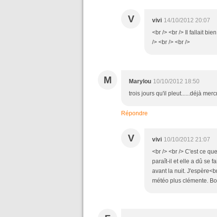
V
vivi
14/10/2012 20:07
<br /> <br /> Il fallait bi
/> <br /> <br />
M
Marylou
10/10/2012 18:50
trois jours qu'il pleut......déjà 
Répondre
V
vivi
10/10/2012 21:07
<br /> <br /> C'est ce qu
paraît-il et elle a dû se f
avant la nuit. J'espère<b
météo plus clémente. Bonn