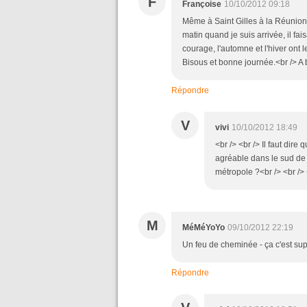
F
Françoise
10/10/2012 09:18
Même à Saint Gilles à la Réunion 
matin quand je suis arrivée, il fa
courage, l'automne et l'hiver ont
Bisous et bonne journée.<br /> A b
Répondre
V
vivi
10/10/2012 18:49
<br /> <br /> Il faut dir
agréable dans le sud de 
métropole ?<br /> <br /> 
M
MéMéYoYo
09/10/2012 22:19
Un feu de cheminée - ça c'est sup
Répondre