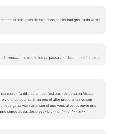
en mettre un petit grain de folie dans ce ciel tout gris :o)<br /> <br
mercredi...wouaah ce que le temps passe vite...bonne soirée amie
e ma mère m'a dit... Le temps n'est pas très beau en Alsace
aire violence pour sortir un peu et aller prendre l'air ce soir
r /> que ça va vite s'arranger et que vous allez retrouver une
e soirée aussi, des bises.<br /> <br /> <br /> <br />