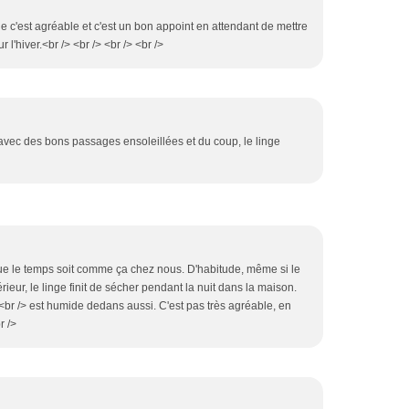
que c'est agréable et c'est un bon appoint en attendant de mettre
 l'hiver.<br /> <br /> <br /> <br />
avec des bons passages ensoleillées et du coup, le linge
 que le temps soit comme ça chez nous. D'habitude, même si le
rieur, le linge finit de sécher pendant la nuit dans la maison.
t<br /> est humide dedans aussi. C'est pas très agréable, en
r />