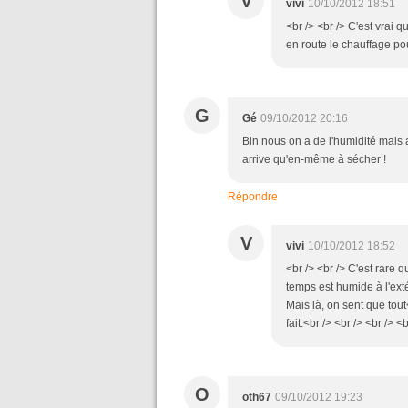
V
vivi
10/10/2012 18:51
<br /> <br /> C'est vrai 
en route le chauffage pour
G
Gé
09/10/2012 20:16
Bin nous on a de l'humidité mais 
arrive qu'en-même à sécher !
Répondre
V
vivi
10/10/2012 18:52
<br /> <br /> C'est rare
temps est humide à l'exté
Mais là, on sent que tou
fait.<br /> <br /> <br /> <b
O
oth67
09/10/2012 19:23