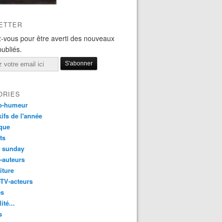
ETTER
-vous pour être averti des nouveaux
publiés.
ORIES
o-humeur
ifs de l'année
que
ts
t sunday
s-auteurs
iture
-TV-acteurs
es
ité...
s