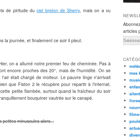
ets de piritude du
ciel breton de Sherry
, mais on a vu
NEWSL
Abonnez
articles 
Email
 la journée, et finalement ce soir il pleut.
CATÉG
e. Hier, on a allumé notre premier feu de cheminée. Pas à
mété
sont encore proches des 20°, mais de l'humidité. On se
mes k
 l'air était chargé de moiteur. Le pauvre linge n'arrivait
musi
t bien que Fiston 2 le récupère pour repartir à l'internat.
enfan
ette petite flambée, surtout quand la fraîcheur du soir
silen
 tranquillement bouquiner vautrée sur le canapé.
livre
nourr
films
 petites minuscules alors...
poul
actual
diver