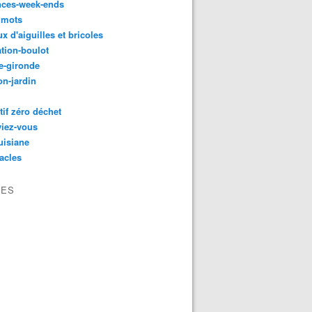
nces-week-ends
 mots
ux d'aiguilles et bricoles
tion-boulot
e-gironde
n-jardin
tif zéro déchet
viez-vous
uisiane
acles
VES