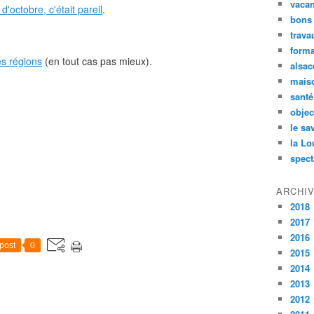
vaca
octobre, c'était pareil
.
bons
trava
forma
es régions
(en tout cas pas mieux).
alsac
maiso
santé
objec
le sa
la Lo
spect
ARCHI
2018
2017
2016
post
0
2015
2014
2013
2012