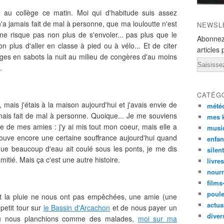
 au collège ce matin. Moi qui d'habitude suis assez
'a jamais fait de mal à personne, que ma louloutte n'est
NEWSL
ne risque pas non plus de s'envoler... pas plus que le
Abonnez
 plus d'aller en classe à pied ou à vélo... Et de citer
articles 
sges en sabots la nuit au milieu de congères d'au moins
Email
.
CATÉG
, mais j'étais à la maison aujourd'hui et j'avais envie de
mété
 jamais fait de mal à personne. Quoique... Je me souviens
mes k
 une de mes amies : j'y ai mis tout mon coeur, mais elle a
musi
rouve encore une certaine souffrance aujourd'hui quand
enfan
 que beaucoup d'eau ait coulé sous les ponts, je me dis
silen
itié. Mais ça c'est une autre histoire.
livre
nourr
films
poul
et la pluie ne nous ont pas empêchées, une amie (une
actual
 petit tour sur
le Bassin d'Arcachon
et de nous payer un
diver
 où nous planchions comme des malades,
moi sur ma