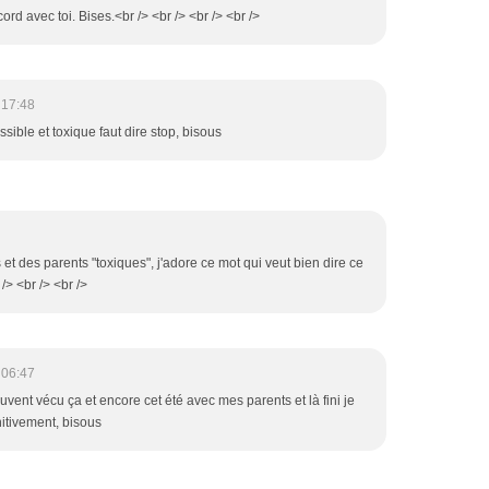
cord avec toi. Bises.<br /> <br /> <br /> <br />
 17:48
ssible et toxique faut dire stop, bisous
s et des parents "toxiques", j'adore ce mot qui veut bien dire ce
 /> <br /> <br />
 06:47
uvent vécu ça et encore cet été avec mes parents et là fini je
nitivement, bisous