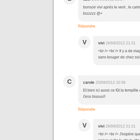
bonsoir vivi aprés le vent , le cal
bizzzzz @+
Répondre
V
vivi
26/09/2012 21:31
<br /> <br /> Il y a de m
sans bouger de chez soi :
C
carole
25/09/2012 20:36
Et bien ici aussi ce fût la tempête e
Gros bisous!!
Répondre
V
vivi
26/09/2012 21:31
<br /> <br /> J'espère q