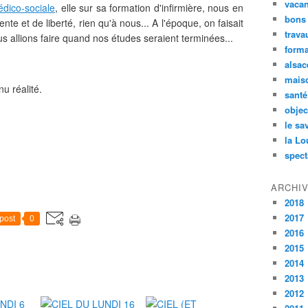
vaca
édico-sociale
, elle sur sa formation d'infirmière, nous en
bons
te et de liberté, rien qu'à nous... A l'époque, on faisait
trava
s allions faire quand nos études seraient terminées...
forma
alsac
maiso
nu réalité.
santé
objec
le sa
la Lo
spect
ARCHI
2018
2017
post
0
2016
2015
2014
2013
2012