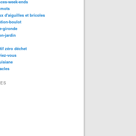
nces-week-ends
 mots
ux d'aiguilles et bricoles
tion-boulot
e-gironde
n-jardin
tif zéro déchet
viez-vous
uisiane
acles
VES