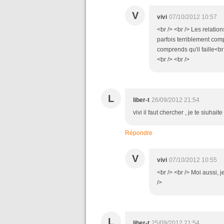
V
vivi
07/10/2012 10:57
<br /> <br /> Les relatio
parfois terriblement comp
comprends qu'il faille<br
<br /> <br />
L
liber-t
26/09/2012 21:54
vivi il faut chercher , je te siuhai
Répondre
V
vivi
07/10/2012 10:55
<br /> <br /> Moi aussi, 
/>
L
liber-t
25/09/2012 21:54