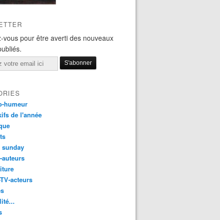
ETTER
-vous pour être averti des nouveaux
publiés.
ORIES
o-humeur
ifs de l'année
que
ts
t sunday
s-auteurs
iture
-TV-acteurs
es
ité...
s