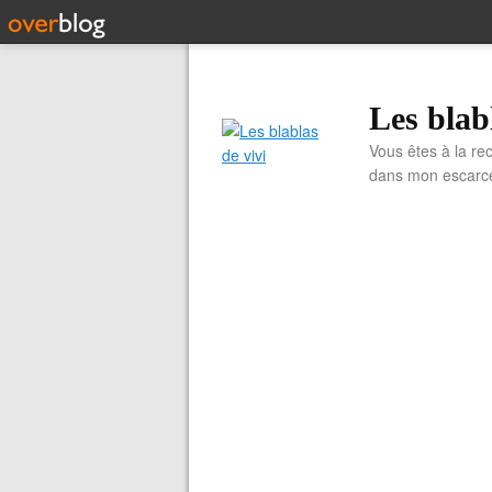
Les blab
Vous êtes à la re
dans mon escarcell