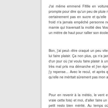
J'ai même emmené Fifille en voiture
prompte pour dire qu'un peu de pluie n
certainement pas en sucre et qu'elle 
froid n'a jamais empêché personne non
mamie qui traversait la moitié des Vo
un mètre de haut pour rallier son école
Bon, j'ai peut--être craqué un peu vite
lui faire plaisir. Ça non plus, ça n'a
d'un jour où j'ai voulu faire plaisir à
très mal pris ma démarche et j'en ép
j'y repense... Avec le recul, et après
qu'elle ne méritait sûrement pas mon am
Pour en revenir à la météo, le vent 
vraie cette fois) et moi, d'aller faire un
petit resto bien mérité. Au temps