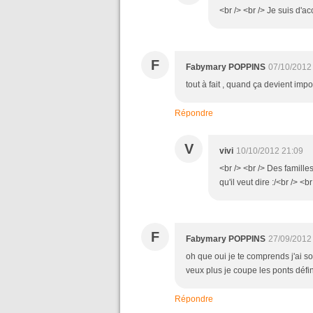
<br /> <br /> Je suis d'ac
F
Fabymary POPPINS
07/10/2012
tout à fait , quand ça devient impo
Répondre
V
vivi
10/10/2012 21:09
<br /> <br /> Des famille
qu'il veut dire :/<br /> <br
F
Fabymary POPPINS
27/09/2012
oh que oui je te comprends j'ai so
veux plus je coupe les ponts défi
Répondre