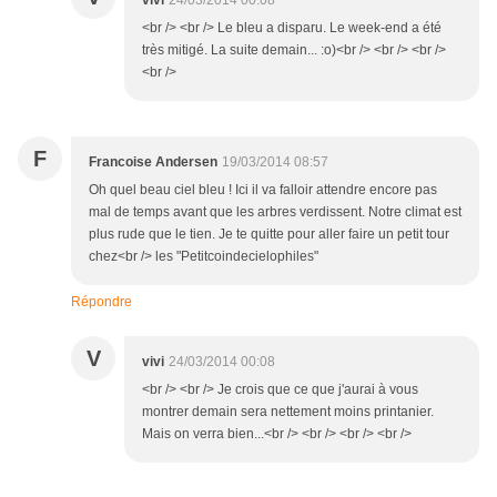
vivi
24/03/2014 00:08
<br /> <br /> Le bleu a disparu. Le week-end a été
très mitigé. La suite demain... :o)<br /> <br /> <br />
<br />
F
Francoise Andersen
19/03/2014 08:57
Oh quel beau ciel bleu ! Ici il va falloir attendre encore pas
mal de temps avant que les arbres verdissent. Notre climat est
plus rude que le tien. Je te quitte pour aller faire un petit tour
chez<br /> les "Petitcoindecielophiles"
Répondre
V
vivi
24/03/2014 00:08
<br /> <br /> Je crois que ce que j'aurai à vous
montrer demain sera nettement moins printanier.
Mais on verra bien...<br /> <br /> <br /> <br />