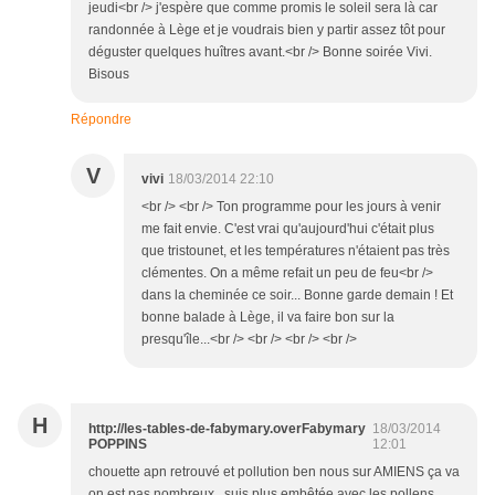
jeudi<br /> j'espère que comme promis le soleil sera là car
randonnée à Lège et je voudrais bien y partir assez tôt pour
déguster quelques huîtres avant.<br /> Bonne soirée Vivi.
Bisous
Répondre
V
vivi
18/03/2014 22:10
<br /> <br /> Ton programme pour les jours à venir
me fait envie. C'est vrai qu'aujourd'hui c'était plus
que tristounet, et les températures n'étaient pas très
clémentes. On a même refait un peu de feu<br />
dans la cheminée ce soir... Bonne garde demain ! Et
bonne balade à Lège, il va faire bon sur la
presqu'île...<br /> <br /> <br /> <br />
H
http://les-tables-de-fabymary.overFabymary
18/03/2014
POPPINS
12:01
chouette apn retrouvé et pollution ben nous sur AMIENS ça va
on est pas nombreux , suis plus embêtée avec les pollens,