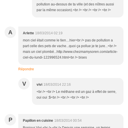
pollution au-dessus de ta ville (et des nôtres aussi
par la même occasion).<br /> <br /> <br /> <br />
A
Arlette
18/03/2014 02:19
mon ciel était comme le tien....hier<br /> pas de pollution a
part celle des pets de vache...quoi ça pollue je te jure...<br />
mais un ciel plombé...http://www.chezmamysoren.com/article-
ciel-du-lundi-122996524.html<br /> bises
Répondre
V
vivi
18/03/2014 22:16
<br /> <br /> Le méthane est un gaz à effet de serre,
oui oui :$<br /> <br /> <br /> <br />
P
Papillon en cuisine
18/03/2014 00:54
Bonjour Vivi,<br /> <br /> Depuis une semaine, un temps