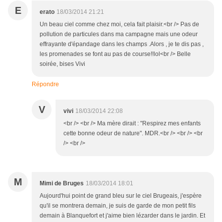
E
erato
18/03/2014 21:21
Un beau ciel comme chez moi, cela fait plaisir.<br /> Pas de
pollution de particules dans ma campagne mais une odeur
effrayante d'épandage dans les champs .Alors , je te dis pas ,
les promenades se font au pas de course!!lol<br /> Belle
soirée, bises Vivi
Répondre
V
vivi
18/03/2014 22:08
<br /> <br /> Ma mère dirait : "Respirez mes enfants
cette bonne odeur de nature". MDR.<br /> <br /> <br
/> <br />
M
Mimi de Bruges
18/03/2014 18:01
Aujourd'hui point de grand bleu sur le ciel Brugeais, j'espère
qu'il se montrera demain, je suis de garde de mon petit fils
demain à Blanquefort et j'aime bien lézarder dans le jardin. Et