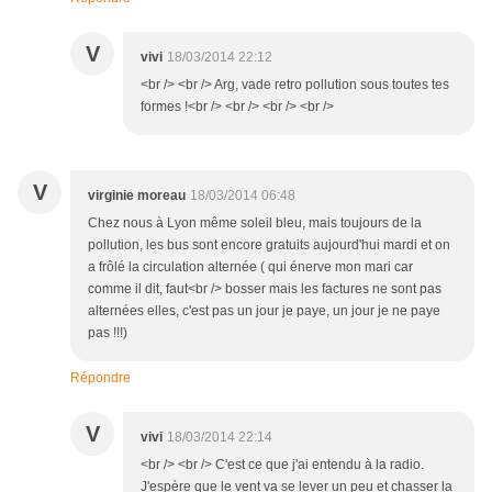
V
vivi
18/03/2014 22:12
<br /> <br /> Arg, vade retro pollution sous toutes tes
formes !<br /> <br /> <br /> <br />
V
virginie moreau
18/03/2014 06:48
Chez nous à Lyon même soleil bleu, mais toujours de la
pollution, les bus sont encore gratuits aujourd'hui mardi et on
a frôlé la circulation alternée ( qui énerve mon mari car
comme il dit, faut<br /> bosser mais les factures ne sont pas
alternées elles, c'est pas un jour je paye, un jour je ne paye
pas !!!)
Répondre
V
vivi
18/03/2014 22:14
<br /> <br /> C'est ce que j'ai entendu à la radio.
J'espère que le vent va se lever un peu et chasser la