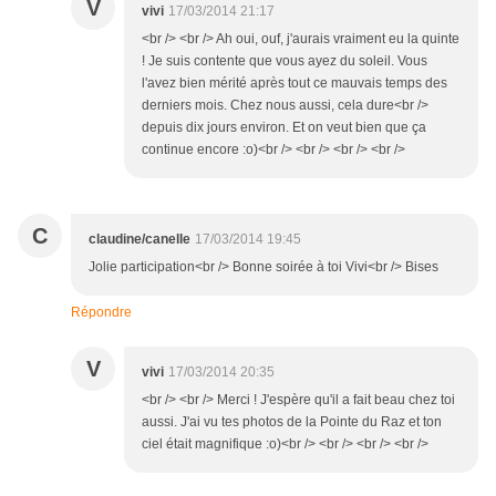
V
vivi
17/03/2014 21:17
<br /> <br /> Ah oui, ouf, j'aurais vraiment eu la quinte
! Je suis contente que vous ayez du soleil. Vous
l'avez bien mérité après tout ce mauvais temps des
derniers mois. Chez nous aussi, cela dure<br />
depuis dix jours environ. Et on veut bien que ça
continue encore :o)<br /> <br /> <br /> <br />
C
claudine/canelle
17/03/2014 19:45
Jolie participation<br /> Bonne soirée à toi Vivi<br /> Bises
Répondre
V
vivi
17/03/2014 20:35
<br /> <br /> Merci ! J'espère qu'il a fait beau chez toi
aussi. J'ai vu tes photos de la Pointe du Raz et ton
ciel était magnifique :o)<br /> <br /> <br /> <br />