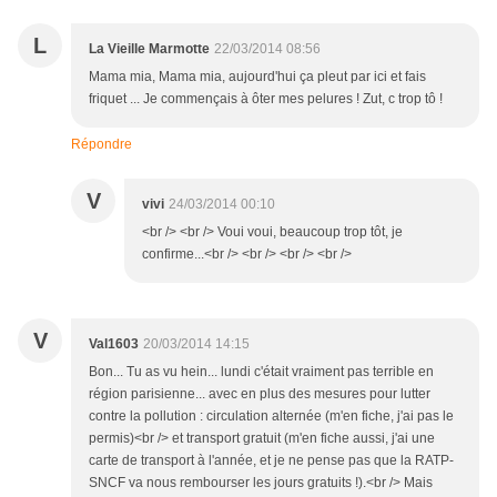
L
La Vieille Marmotte
22/03/2014 08:56
Mama mia, Mama mia, aujourd'hui ça pleut par ici et fais
friquet ... Je commençais à ôter mes pelures ! Zut, c trop tô !
Répondre
V
vivi
24/03/2014 00:10
<br /> <br /> Voui voui, beaucoup trop tôt, je
confirme...<br /> <br /> <br /> <br />
V
Val1603
20/03/2014 14:15
Bon... Tu as vu hein... lundi c'était vraiment pas terrible en
région parisienne... avec en plus des mesures pour lutter
contre la pollution : circulation alternée (m'en fiche, j'ai pas le
permis)<br /> et transport gratuit (m'en fiche aussi, j'ai une
carte de transport à l'année, et je ne pense pas que la RATP-
SNCF va nous rembourser les jours gratuits !).<br /> Mais