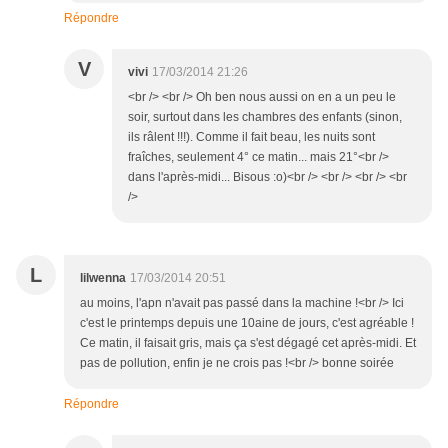
Répondre
V
vivi
17/03/2014 21:26
<br /> <br /> Oh ben nous aussi on en a un peu le
soir, surtout dans les chambres des enfants (sinon,
ils râlent !!!). Comme il fait beau, les nuits sont
fraîches, seulement 4° ce matin... mais 21°<br />
dans l'après-midi... Bisous :o)<br /> <br /> <br /> <br
/>
L
lilwenna
17/03/2014 20:51
au moins, l'apn n'avait pas passé dans la machine !<br /> Ici
c'est le printemps depuis une 10aine de jours, c'est agréable !
Ce matin, il faisait gris, mais ça s'est dégagé cet après-midi. Et
pas de pollution, enfin je ne crois pas !<br /> bonne soirée
Répondre