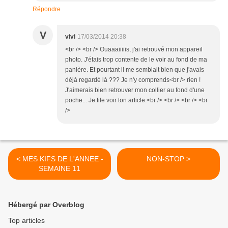
Répondre
V
vivi
17/03/2014 20:38
<br /> <br /> Ouaaaiiiiis, j'ai retrouvé mon appareil
photo. J'étais trop contente de le voir au fond de ma
panière. Et pourtant il me semblait bien que j'avais
déjà regardé là ??? Je n'y comprends<br /> rien !
J'aimerais bien retrouver mon collier au fond d'une
poche... Je file voir ton article.<br /> <br /> <br /> <br
/>
< MES KIFS DE L'ANNEE -
NON-STOP >
SEMAINE 11
Hébergé par Overblog
Top articles