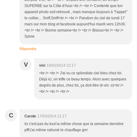
SUPERBE sur la Côte d'Azur.<br /> <br /> Contente que ton
appareil photo soit retrouvé , mais manque toujours à "l'appel"
le collier.... Sniff,Sniff<br /> <br /> Parution du ciel de lundi 17
mars sur mon blog et facebook aujourd'hui mardi vers 12h30.
<br /> <br /> Bonne semaine<br /> <br /> Bisous<br /> <br />
Sylvie
Répondre
V
vivi
18/03/2014 22:17
<br /> <br /> J'ai vu ce splendide ciel bleu chez toi.
Déjà ici, on kiffe ce beau temps. Alors avec quelques
degrés de plus, chez toi, ça doit être di-vin :o)<br />
<br /> <br /> <br />
C
Carole
17/03/2014 21:17
Ici c'est pas du tout la même chose que la semaine dernière
pfff j'ai même rallumé le chauffage grrr