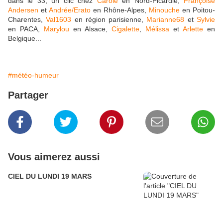
dans le 33, un clic chez
Carole
en Nord-Picardie,
Françoise
Andersen
et
Andrée/Erato
en Rhône-Alpes,
Minouche
en Poitou-
Charentes,
Val1603
en région parisienne,
Marianne68
et
Sylvie
en PACA,
Marylou
en Alsace,
Cigalette
,
Mélissa
et
Arlette
en
Belgique...
#météo-humeur
Partager
Vous aimerez aussi
CIEL DU LUNDI 19 MARS