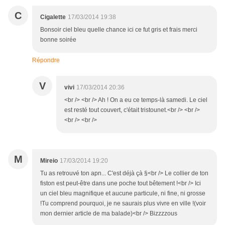
C
Cigalette
17/03/2014 19:38
Bonsoir ciel bleu quelle chance ici ce fut gris et frais merci
bonne soirée
Répondre
V
vivi
17/03/2014 20:36
<br /> <br /> Ah ! On a eu ce temps-là samedi. Le ciel
est resté tout couvert, c'était tristounet.<br /> <br />
<br /> <br />
M
Mireio
17/03/2014 19:20
Tu as retrouvé ton apn... C'est déjà çà §<br /> Le collier de ton
fiston est peut-être dans une poche tout bêtement !<br /> Ici
un ciel bleu magnifique et aucune particule, ni fine, ni grosse
!Tu comprend pourquoi, je ne saurais plus vivre en ville !(voir
mon dernier article de ma balade)<br /> Bizzzzous