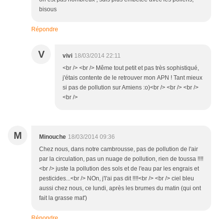
bisous
Répondre
V
vivi
18/03/2014 22:11
<br /> <br /> Même tout petit et pas très sophistiqué,
j'étais contente de le retrouver mon APN ! Tant mieux
si pas de pollution sur Amiens :o)<br /> <br /> <br />
<br />
M
Minouche
18/03/2014 09:36
Chez nous, dans notre cambrousse, pas de pollution de l'air
par la circulation, pas un nuage de pollution, rien de toussa !!!!
<br /> juste la pollution des sols et de l'eau par les engrais et
pesticides...<br /> NOn, j'l'ai pas dit !!!!<br /> <br /> ciel bleu
aussi chez nous, ce lundi, après les brumes du matin (qui ont
fait la grasse mat')
Répondre