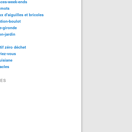
nces-week-ends
 mots
ux d'aiguilles et bricoles
tion-boulot
e-gironde
n-jardin
tif zéro déchet
viez-vous
uisiane
acles
VES