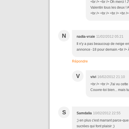
<br /> <br /> Oh merci 
Valentin tous les deux ! 
<br /> <br /> <br /> <br />
N
nadia-vraie
11/02/2012 05:21
Il n'y a pas beaucoup de neige en ef
annonce -18 pour demain.<br /> À
Répondre
V
vivi
16/02/2012 21:10
<br /> <br /> J'ai vu cett
Couvre-toi bien... mais tu
S
Samdalia
10/02/2012 22:55
;) en plus c'est marrant parce-que
sucrées qui font plaisir ;)