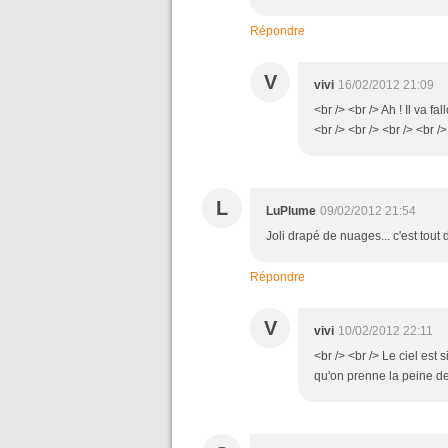
Répondre
V
vivi
16/02/2012 21:09
<br /> <br /> Ah ! Il va fa
<br /> <br /> <br /> <br />
L
LuPlume
09/02/2012 21:54
Joli drapé de nuages... c'est tou
Répondre
V
vivi
10/02/2012 22:11
<br /> <br /> Le ciel est s
qu'on prenne la peine de 