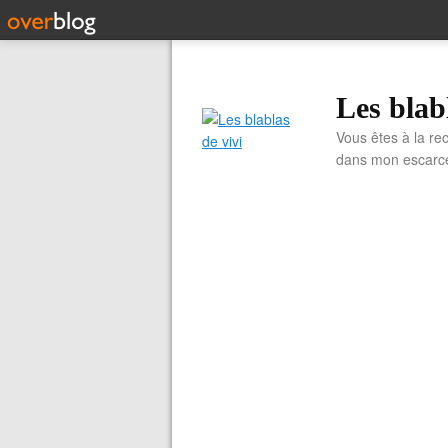
Les blab
Vous êtes à la re
dans mon escarcell