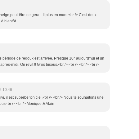
neige,peut-être neigera-t-il plus en mars.<br /> C'est doux
 À bientôt.
une période de redoux est arrivée. Presque 10° aujourd'hui et un
après-midi. On revit !! Gros bisous.<br /> <br /> <br /> <br />
2 10:46
ivi, il est superbe ton ciel.<br /> <br /> Nous te souhaitons une
sous<br /> <br /> Monique & Alain