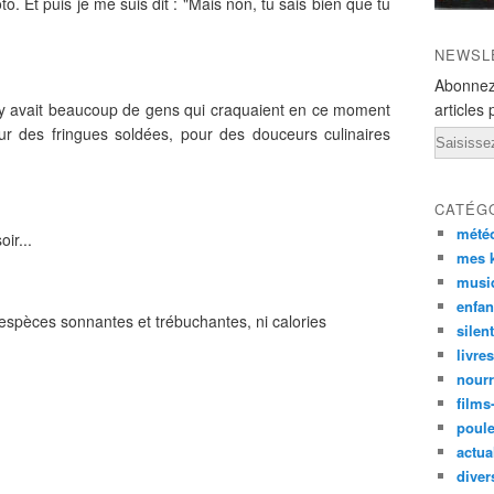
to. Et puis je me suis dit : "Mais non, tu sais bien que tu
NEWSL
Abonnez
il y avait beaucoup de gens qui craquaient en ce moment
articles 
our des fringues soldées, pour des douceurs culinaires
Email
CATÉG
mété
ir...
mes k
musi
enfan
 espèces sonnantes et trébuchantes, ni calories
silen
livre
nourr
films
poul
actual
diver