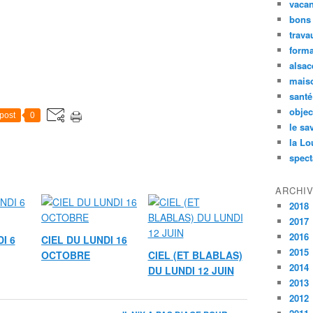
vaca
bons
trava
forma
alsac
maiso
santé
objec
post
0
le sa
la Lo
spect
ARCHI
2018
2017
2016
I 6
CIEL DU LUNDI 16
2015
OCTOBRE
CIEL (ET BLABLAS)
2014
DU LUNDI 12 JUIN
2013
2012