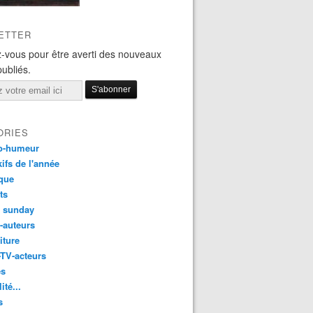
ETTER
-vous pour être averti des nouveaux
publiés.
ORIES
o-humeur
ifs de l'année
que
ts
t sunday
s-auteurs
iture
-TV-acteurs
es
ité...
s