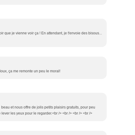
lloir que je vienne voir ça ! En attendant, je t'envoie des bisous...
t doux, ça me remonte un peu le moral!
i beau et nous offre de jolis petits plaisirs gratuits, pour peu
lever les yeux pour le regarder.<br /> <br /> <br /> <br />