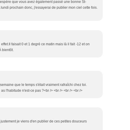
! J'espère que vous avez également passé une bonne St-
A lundi prochain donc, j'essayerai de publier mon ciel cette fois.
fet.Il faisait 0 et 1 degré ce matin mais là il fait -12 et on
 bientôt.
e semaine que le temps s'était vraiment rafraîchi chez toi.
 as l'habitude n'est-ce pas ?<br /> <br /> <br /> <br />
 justement je viens d'en publier de ces petites douceurs