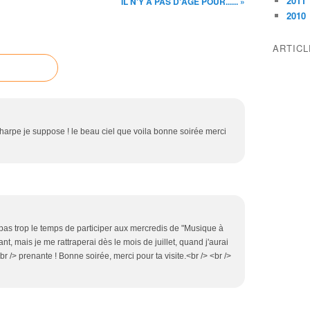
2011
IL N'Y A PAS D'AGE POUR...... »
2010
ARTIC
la harpe je suppose ! le beau ciel que voila bonne soirée merci
i pas trop le temps de participer aux mercredis de "Musique à
ant, mais je me rattraperai dès le mois de juillet, quand j'aurai
r /> prenante ! Bonne soirée, merci pour ta visite.<br /> <br />