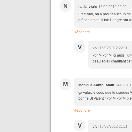
N
nadia-vraie
16/02/2012 22:02
C'est vrai, on a pas beaucoup de 
présentement il fait 1 degré.<br />
Répondre
V
vivi
16/02/2012 22:11
<br /> <br /> Ici aussi, 
beau soleil chauffant cet 
M
Monique &amp; Alain
14/02/201
ça valait le coup que tu craques V
bonne St Valentin<br /> <br /> bi
Répondre
V
vivi
16/02/2012 21:11