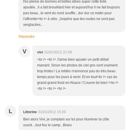
t'es pleine de bonnes et belles idées super cette toile
ajoutée...il a fait brouillard hier et aujourd'hui il ne fait toujours
pas beau...le vent du nord souffle...dur dur ce matin pour
l'affronter<br /> à vélo...j'espère que tes routes ne sont pas
verglacées...
Répondre
V
vivi
31/01/2012 21:59
<br /> <br /> J'aime bien ajouter un petit détail
marrant. Sinon les photos de ciel gris sont vraiment
trop tristes ! La météo n'annonce pas du très beau
temps pour les jours à venir. Et en tout<br /> cas du
grand grand froid en Alsace ! Couvre-toi bien !<br />
<br /> <br /> <br />
L
Littorine
31/01/2012 15:20
Ben alors Vivi, je comptais sur toi pour illuminer la côte
ouest....tout fou le camp...Bises