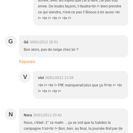
année, avec les trajets que j'ai à faire, j'ai pas trop
envie. De toutes façons, il faudra<br /> bien prendre
ce qui viendra, n'est-ce pas !! Bisous à toi aussi.<br
/> <br /> <br /> <br />
G
Gé
30/01/2012 20:52
Bon alors, pas de neige chez toi ?
Répondre
V
vivi
30/01/2012 22:56
<br /> <br /> Pfff, manquerait plus que ça !!!<br /> <br
/> <br /> <br />
N
Nora
30/01/2012 20:40
Nous, c'était -2° ce matin ... ça se voit que tu habites la
campagne !! lol<br /> Bon, ben, au final, la journée finit par de