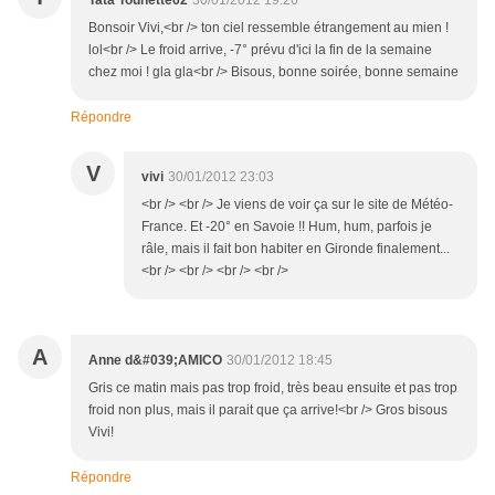
Tata Tounette62
30/01/2012 19:26
Bonsoir Vivi,<br /> ton ciel ressemble étrangement au mien !
lol<br /> Le froid arrive, -7° prévu d'ici la fin de la semaine
chez moi ! gla gla<br /> Bisous, bonne soirée, bonne semaine
Répondre
V
vivi
30/01/2012 23:03
<br /> <br /> Je viens de voir ça sur le site de Météo-
France. Et -20° en Savoie !! Hum, hum, parfois je
râle, mais il fait bon habiter en Gironde finalement...
<br /> <br /> <br /> <br />
A
Anne d&#039;AMICO
30/01/2012 18:45
Gris ce matin mais pas trop froid, très beau ensuite et pas trop
froid non plus, mais il parait que ça arrive!<br /> Gros bisous
Vivi!
Répondre