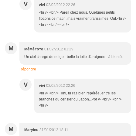
V
vivi
02/02/2012 22:26
<br /> <br /> Pareil chez nous. Quelques petits
flocons ce matin, mais vraiment rarissimes. Ouf.<br />
<br /> <br /> <br />
M
MéMéYoYo
01/02/2012 01:29
Un ciel chargé de neige - belle la toile d'araignée - à bientôt
Répondre
V
vivi
02/02/2012 22:26
<br /> <br /> Hihi, tu l'as bien repérée, entre les
branches du cerisier du Japon...<br /> <br /> <br />
<br />
M
Marylou
31/01/2012 18:11