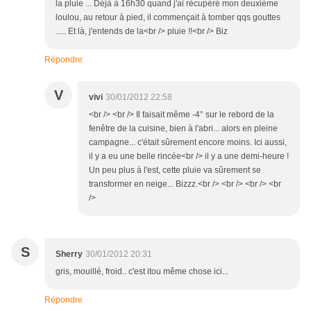
la pluie ... Déjà à 16h30 quand j'ai récupéré mon deuxième
loulou, au retour à pied, il commençait à tomber qqs gouttes
..... Et là, j'entends de la<br /> pluie !!<br /> Biz
Répondre
V
vivi
30/01/2012 22:58
<br /> <br /> Il faisait même -4° sur le rebord de la
fenêtre de la cuisine, bien à l'abri... alors en pleine
campagne... c'était sûrement encore moins. Ici aussi,
il y a eu une belle rincée<br /> il y a une demi-heure !
Un peu plus à l'est, cette pluie va sûrement se
transformer en neige... Bizzz.<br /> <br /> <br /> <br
/>
S
Sherry
30/01/2012 20:31
gris, mouillé, froid.. c'est itou même chose ici...
Répondre