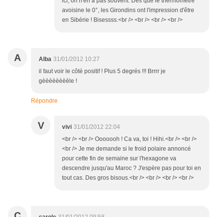
ici, on n'en a pas souvent. Dès que le thermomètre
avoisine le 0°, les Girondins ont l'impression d'être
en Sibérie ! Bisessss.<br /> <br /> <br /> <br />
A
Alba
31/01/2012 10:27
il faut voir le côté positif ! Plus 5 degrés !!! Brrrr je
gèèèèèèèèle !
Répondre
V
vivi
31/01/2012 22:04
<br /> <br /> Ooooooh ! Ca va, toi ! Hihi.<br /> <br />
<br /> Je me demande si le froid polaire annoncé
pour cette fin de semaine sur l'hexagone va
descendre jusqu'au Maroc ? J'espère pas pour toi en
tout cas. Des gros bisous.<br /> <br /> <br /> <br />
C