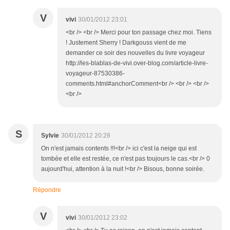
V
vivi
30/01/2012 23:01
<br /> <br /> Merci pour ton passage chez moi. Tiens
! Justement Sherry ! Darkgouss vient de me
demander ce soir des nouvelles du livre voyageur
http://les-blablas-de-vivi.over-blog.com/article-livre-
voyageur-87530386-
comments.html#anchorComment<br /> <br /> <br />
<br />
S
Sylvie
30/01/2012 20:28
On n'est jamais contents !!!<br /> ici c'est la neige qui est
tombée et elle est restée, ce n'est pas toujours le cas.<br /> 0
aujourd'hui, attention à la nuit !<br /> Bisous, bonne soirée.
Répondre
V
vivi
30/01/2012 23:02