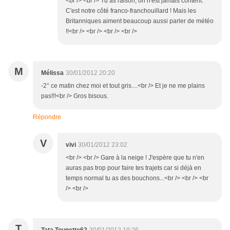
<br /> <br /> Tu as raison, on n'est jamais content.
C'est notre côté franco-franchouillard ! Mais les
Britanniques aiment beaucoup aussi parler de météo
!!<br /> <br /> <br /> <br />
M
Mélissa
30/01/2012 20:20
-2° ce matin chez moi et tout gris....<br /> Et je ne me plains
pas!!!<br /> Gros bisous.
Répondre
V
vivi
30/01/2012 23:02
<br /> <br /> Gare à la neige ! J'espère que tu n'en
auras pas trop pour faire tes trajets car si déjà en
temps normal tu as des bouchons...<br /> <br /> <br
/> <br />
T