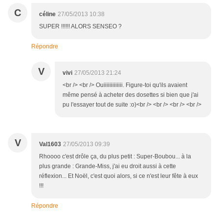
C
céline
27/05/2013 10:38
SUPER !!!!!! ALORS SENSEO ?
Répondre
V
vivi
27/05/2013 21:24
<br /> <br /> Ouiiiiiiiiiiiii. Figure-toi qu'ils avaient
même pensé à acheter des dosettes si bien que j'ai
pu l'essayer tout de suite :o)<br /> <br /> <br /> <br />
V
Val1603
27/05/2013 09:39
Rhoooo c'est drôle ça, du plus petit : Super-Boubou... à la
plus grande : Grande-Miss, j'ai eu droit aussi à cette
réflexion... Et Noël, c'est quoi alors, si ce n'est leur fête à eux
!!!
Répondre