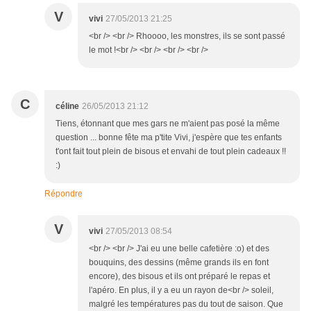
V
vivi
27/05/2013 21:25
<br /> <br /> Rhoooo, les monstres, ils se sont passé
le mot !<br /> <br /> <br /> <br />
C
céline
26/05/2013 21:12
Tiens, étonnant que mes gars ne m'aient pas posé la même
question ... bonne fête ma p'tite Vivi, j'espère que tes enfants
t'ont fait tout plein de bisous et envahi de tout plein cadeaux !!
:)
Répondre
V
vivi
27/05/2013 08:54
<br /> <br /> J'ai eu une belle cafetière :o) et des
bouquins, des dessins (même grands ils en font
encore), des bisous et ils ont préparé le repas et
l'apéro. En plus, il y a eu un rayon de<br /> soleil,
malgré les températures pas du tout de saison. Que