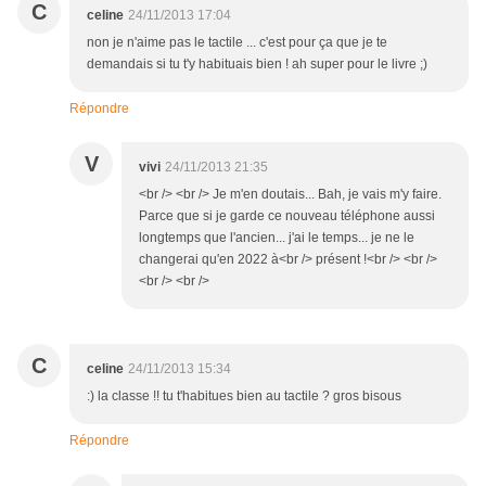
C
celine
24/11/2013 17:04
non je n'aime pas le tactile ... c'est pour ça que je te
demandais si tu t'y habituais bien ! ah super pour le livre ;)
Répondre
V
vivi
24/11/2013 21:35
<br /> <br /> Je m'en doutais... Bah, je vais m'y faire.
Parce que si je garde ce nouveau téléphone aussi
longtemps que l'ancien... j'ai le temps... je ne le
changerai qu'en 2022 à<br /> présent !<br /> <br />
<br /> <br />
C
celine
24/11/2013 15:34
:) la classe !! tu t'habitues bien au tactile ? gros bisous
Répondre