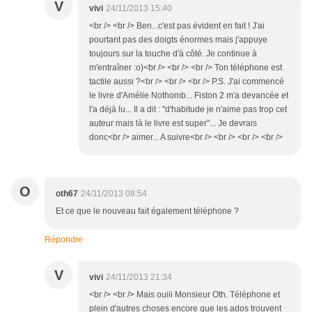
V
vivi
24/11/2013 15:40
<br /> <br /> Ben...c'est pas évident en fait ! J'ai
pourtant pas des doigts énormes mais j'appuye
toujours sur la touche d'à côté. Je continue à
m'entraîner :o)<br /> <br /> <br /> Ton téléphone est
tactile aussi ?<br /> <br /> <br /> P.S. J'ai commencé
le livre d'Amélie Nothomb... Fiston 2 m'a devancée et
l'a déjà lu... Il a dit : "d'habitude je n'aime pas trop cet
auteur mais là le livre est super"... Je devrais
donc<br /> aimer... A suivre<br /> <br /> <br /> <br />
O
oth67
24/11/2013 08:54
Et ce que le nouveau fait également téléphone ?
Répondre
V
vivi
24/11/2013 21:34
<br /> <br /> Mais ouiii Monsieur Oth. Téléphone et
plein d'autres choses encore que les ados trouvent