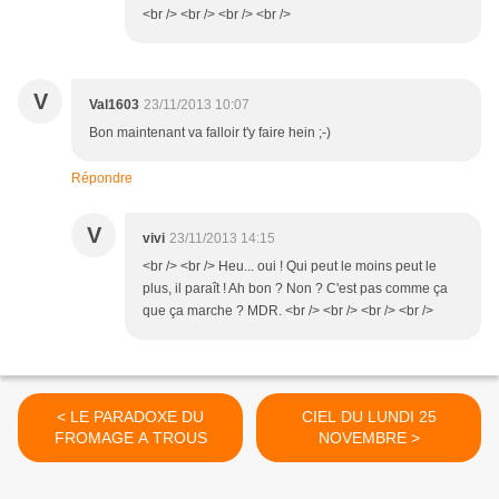
<br /> <br /> <br /> <br />
V
Val1603
23/11/2013 10:07
Bon maintenant va falloir t'y faire hein ;-)
Répondre
V
vivi
23/11/2013 14:15
<br /> <br /> Heu... oui ! Qui peut le moins peut le
plus, il paraît ! Ah bon ? Non ? C'est pas comme ça
que ça marche ? MDR. <br /> <br /> <br /> <br />
< LE PARADOXE DU
CIEL DU LUNDI 25
FROMAGE A TROUS
NOVEMBRE >