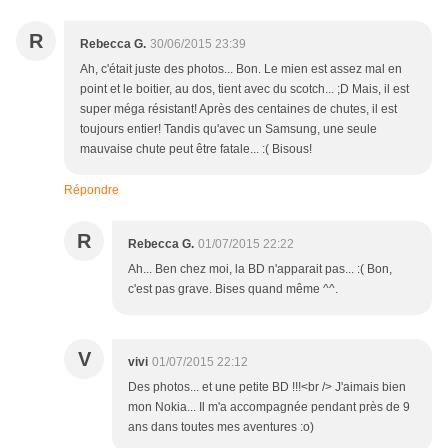
R
Rebecca G.
30/06/2015 23:39
Ah, c'était juste des photos... Bon. Le mien est assez mal en
point et le boitier, au dos, tient avec du scotch... ;D Mais, il est
super méga résistant! Après des centaines de chutes, il est
toujours entier! Tandis qu'avec un Samsung, une seule
mauvaise chute peut être fatale... :( Bisous!
Répondre
R
Rebecca G.
01/07/2015 22:22
Ah... Ben chez moi, la BD n'apparait pas... :( Bon,
c'est pas grave. Bises quand même ^^.
V
vivi
01/07/2015 22:12
Des photos... et une petite BD !!!<br /> J'aimais bien
mon Nokia... Il m'a accompagnée pendant près de 9
ans dans toutes mes aventures :o)