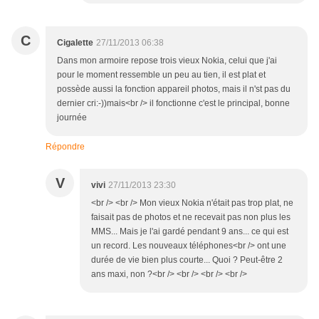
C
Cigalette
27/11/2013 06:38
Dans mon armoire repose trois vieux Nokia, celui que j'ai
pour le moment ressemble un peu au tien, il est plat et
possède aussi la fonction appareil photos, mais il n'st pas du
dernier cri:-))mais<br /> il fonctionne c'est le principal, bonne
journée
Répondre
V
vivi
27/11/2013 23:30
<br /> <br /> Mon vieux Nokia n'était pas trop plat, ne
faisait pas de photos et ne recevait pas non plus les
MMS... Mais je l'ai gardé pendant 9 ans... ce qui est
un record. Les nouveaux téléphones<br /> ont une
durée de vie bien plus courte... Quoi ? Peut-être 2
ans maxi, non ?<br /> <br /> <br /> <br />