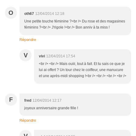
O
oth67
12/04/2014 12:18
Une petite touche féminine ?<br /> Du rose et des magasines
féminins ?<br /> J'rigole !<br /> Bon anniv à ta miss !
Répondre
V
vivi
12/04/2014 17:54
<br /> <br /> Mais ouiii, tout à fait. Et tu sais ce que je
lui ai offert ? Un tour chez le coiffeur, une manucure
et une après-midi shopping !<br /> <br /> <br /> <br />
F
fred
12/04/2014 12:17
joyeux anniversaire grande fille !
Répondre