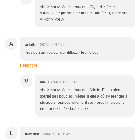
<br /> <br /> Merci beaucoup Cigalette. Je te
souhaite de passer une bonne journée :o)<br /> <br
/> <br /> <br />
A
arlette
12/04/2014 18:59
Très bon anniversaire a fifille.....<br /> bises
Répondre
V
vivi
15/04/2014 11:02
<br /> <br /> Merci beaucoup Arlette. Elle a bien
soufflé ses bougies, même si elle a dû s'y prendre à
plusieurs reprises tellement ses frères la faisaient
rire.<br /> <br /> <br /> <br />
L
lilwenna
12/04/2014 18:45