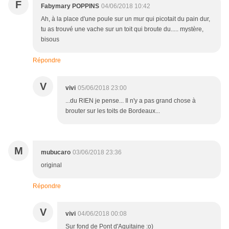
F
Fabymary POPPINS
04/06/2018 10:42
Ah, à la place d'une poule sur un mur qui picotait du pain dur,
tu as trouvé une vache sur un toit qui broute du..... mystère,
bisous
Répondre
V
vivi
05/06/2018 23:00
...du RIEN je pense... Il n'y a pas grand chose à
brouter sur les toits de Bordeaux...
M
mubucaro
03/06/2018 23:36
original
Répondre
V
vivi
04/06/2018 00:08
Sur fond de Pont d'Aquitaine :o)