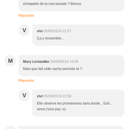
échappée de la cow parade ? Bisous
Répondre
V
vivi
05/06/2018 22:57
Ça y ressemble...
M
Mary Leviandier
04/06/2018 19:06
Mais que fait cette vache perchée là ?
Répondre
V
vivi
05/06/2018 22:58
Elle observe les promeneurs sans doute... Euh...
sinon j'vois pas :o)