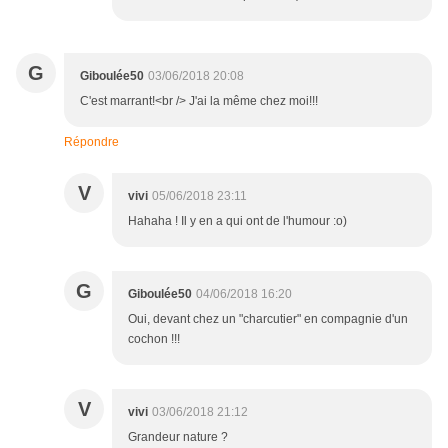
G
Giboulée50
03/06/2018 20:08
C'est marrant!<br /> J'ai la même chez moi!!!
Répondre
V
vivi
05/06/2018 23:11
Hahaha ! Il y en a qui ont de l'humour :o)
G
Giboulée50
04/06/2018 16:20
Oui, devant chez un "charcutier" en compagnie d'un
cochon !!!
V
vivi
03/06/2018 21:12
Grandeur nature ?