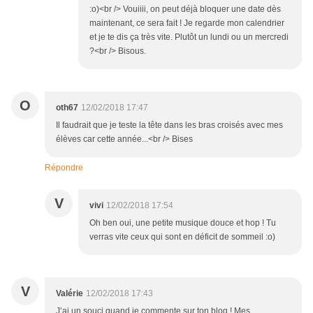
:o)<br /> Vouiiii, on peut déjà bloquer une date dès
maintenant, ce sera fait ! Je regarde mon calendrier
et je te dis ça très vite. Plutôt un lundi ou un mercredi
?<br /> Bisous.
O
oth67
12/02/2018 17:47
Il faudrait que je teste la tête dans les bras croisés avec mes
élèves car cette année...<br /> Bises
Répondre
V
vivi
12/02/2018 17:54
Oh ben oui, une petite musique douce et hop ! Tu
verras vite ceux qui sont en déficit de sommeil :o)
V
Valérie
12/02/2018 17:43
J’ai un souci quand je commente sur ton blog ! Mes