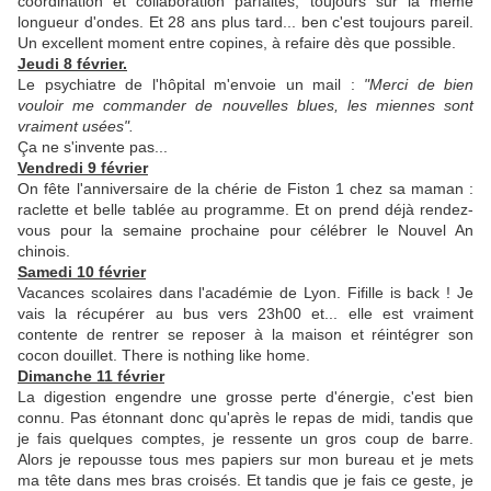
coordination et collaboration parfaites, toujours sur la même
longueur d'ondes. Et 28 ans plus tard... ben c'est toujours pareil.
Un excellent moment entre copines, à refaire dès que possible.
Jeudi 8 février.
Le psychiatre de l'hôpital m'envoie un mail :
"Merci de bien
vouloir me commander de nouvelles blues, les miennes sont
vraiment usées".
Ça ne s'invente pas...
Vendredi 9 février
On fête l'anniversaire de la chérie de Fiston 1 chez sa maman :
raclette et belle tablée au programme. Et on prend déjà rendez-
vous pour la semaine prochaine pour célébrer le Nouvel An
chinois.
Samedi 10 février
Vacances scolaires dans l'académie de Lyon. Fifille is back ! Je
vais la récupérer au bus vers 23h00 et... elle est vraiment
contente de rentrer se reposer à la maison et réintégrer son
cocon douillet. There is nothing like home.
Dimanche 11 février
La digestion engendre une grosse perte d'énergie, c'est bien
connu. Pas étonnant donc qu'après le repas de midi, tandis que
je fais quelques comptes, je ressente un gros coup de barre.
Alors je repousse tous mes papiers sur mon bureau et je mets
ma tête dans mes bras croisés. Et tandis que je fais ce geste, je