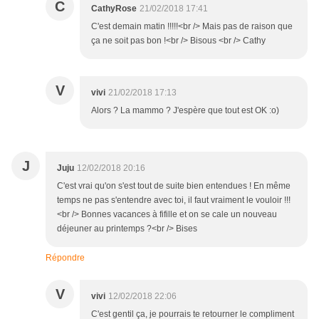
C
CathyRose
21/02/2018 17:41
C'est demain matin !!!!!<br /> Mais pas de raison que
ça ne soit pas bon !<br /> Bisous <br /> Cathy
V
vivi
21/02/2018 17:13
Alors ? La mammo ? J'espère que tout est OK :o)
J
Juju
12/02/2018 20:16
C'est vrai qu'on s'est tout de suite bien entendues ! En même
temps ne pas s'entendre avec toi, il faut vraiment le vouloir !!!
<br /> Bonnes vacances à fifille et on se cale un nouveau
déjeuner au printemps ?<br /> Bises
Répondre
V
vivi
12/02/2018 22:06
C'est gentil ça, je pourrais te retourner le compliment