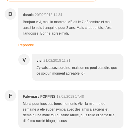
D
dasola
20/02/2018 14:34
Bonjour vivi, moi, la mammo, c'était le 7 décembre et moi
aussi je suis tranquille pour 2 ans. Mais chaque fois, c'est
l'angoisse. Bonne après-midi.
Répondre
V
vivi
21/02/2018 11:31
J'y vais assez sereine, mais on ne peut pas dire que
ce soit un moment agréable :o)
F
Fabymary POPPINS
18/02/2018 17:48
Merci pour tous ces bons moments Vivi, la mienne de
semaine a été super sympa avec des amis alsaciens et
demain une maie toulousaine arrive, puis fifille et petite fille,
d'où ma rareté blogo, bisous