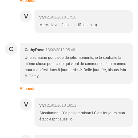
Répondre
V
vivi
21/02/2018 17:16
Merci d'avoir fait la modification :o)
C
CathyRose
13/02/2018 05:49
Une semaine ponctuée de jolis moments, je te souhaite la
même chose pour celle qui vient de commencer ! La mammo
pour moi c'est dans 8 jours ...<br /> Belle journée, bisous !<br
/> Cathy
Répondre
V
vivi
21/02/2018 18:12
Absolument ! Y'a pas de raison ! C'est toujours mon
état d'esprit aussi :o)