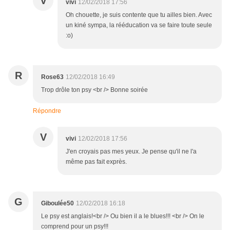
V
vivi
12/02/2018 17:56
Oh chouette, je suis contente que tu ailles bien. Avec
un kiné sympa, la rééducation va se faire toute seule
:o)
R
Rose63
12/02/2018 16:49
Trop drôle ton psy <br /> Bonne soirée
Répondre
V
vivi
12/02/2018 17:56
J'en croyais pas mes yeux. Je pense qu'il ne l'a
même pas fait exprès.
G
Giboulée50
12/02/2018 16:18
Le psy est anglais!<br /> Ou bien il a le blues!!! <br /> On le
comprend pour un psy!!!