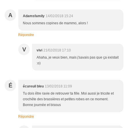
A
Adamsfamily
14/02/2018 15:24
Nous sommes copines de mammo, alors !
Répondre
V
vivi
21/02/2018 17:10
Ahaha, je veux bien, mais j'savais pas que ça existait
:o)
É
écureuil bleu
13/02/2018 11:09
Tu dois être ravie de retrouver ta fille. Moi aussi je tricote et
crochète des brassières et petites robes en ce moment.
Bonne journée et bisous
Répondre