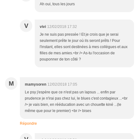
Ah oui, tous les jours
V
vivi
12/02/2018 17:32
Je ne suis pas pressée ! Et je crois que je serai
seulement prête le jour où ils seront prêts ! Pour
l'instant, elles sont destinées à mes collègues et aux
filles de mes amies.<br /> As-tu l'occasion de
pouponner de ton côté ?
M
mamysoren
12/02/2018 17:05
Le psy j'espère que ce n'est pas un lapsus ... enfin par
prudence je n'irai pas chez lui, le blues c'est contagieux ...<br
/> je vais bien, en rééducation avec un chouette kiné ...(le
même que pour le premier) <br /> bises
Répondre