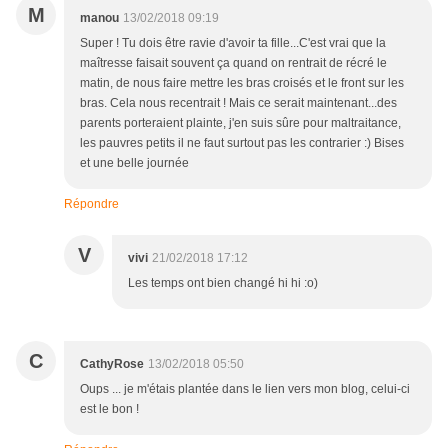
M
manou
13/02/2018 09:19
Super ! Tu dois être ravie d'avoir ta fille...C'est vrai que la
maîtresse faisait souvent ça quand on rentrait de récré le
matin, de nous faire mettre les bras croisés et le front sur les
bras. Cela nous recentrait ! Mais ce serait maintenant...des
parents porteraient plainte, j'en suis sûre pour maltraitance,
les pauvres petits il ne faut surtout pas les contrarier :) Bises
et une belle journée
Répondre
V
vivi
21/02/2018 17:12
Les temps ont bien changé hi hi :o)
C
CathyRose
13/02/2018 05:50
Oups ... je m'étais plantée dans le lien vers mon blog, celui-ci
est le bon !