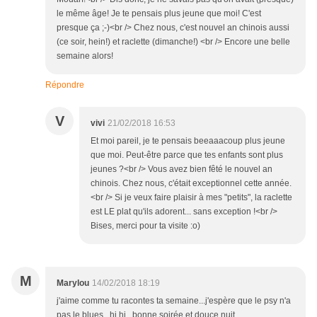
le même âge! Je te pensais plus jeune que moi! C'est
presque ça ;-)<br /> Chez nous, c'est nouvel an chinois aussi
(ce soir, hein!) et raclette (dimanche!) <br /> Encore une belle
semaine alors!
Répondre
V
vivi
21/02/2018 16:53
Et moi pareil, je te pensais beeaaacoup plus jeune
que moi. Peut-être parce que tes enfants sont plus
jeunes ?<br /> Vous avez bien fêté le nouvel an
chinois. Chez nous, c'était exceptionnel cette année.
<br /> Si je veux faire plaisir à mes "petits", la raclette
est LE plat qu'ils adorent... sans exception !<br />
Bises, merci pour ta visite :o)
M
Marylou
14/02/2018 18:19
j'aime comme tu racontes ta semaine...j'espère que le psy n'a
pas le blues...hi hi...bonne soirée et douce nuit