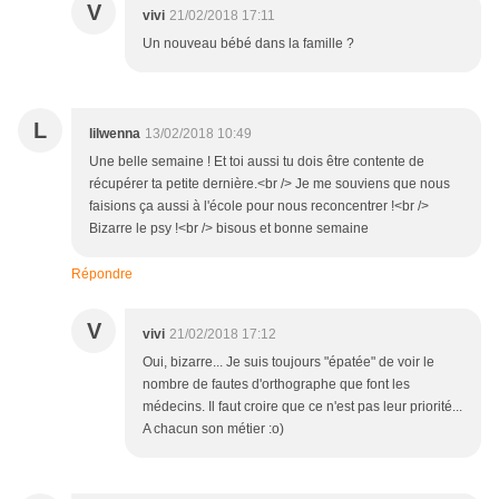
V
vivi
21/02/2018 17:11
Un nouveau bébé dans la famille ?
L
lilwenna
13/02/2018 10:49
Une belle semaine ! Et toi aussi tu dois être contente de
récupérer ta petite dernière.<br /> Je me souviens que nous
faisions ça aussi à l'école pour nous reconcentrer !<br />
Bizarre le psy !<br /> bisous et bonne semaine
Répondre
V
vivi
21/02/2018 17:12
Oui, bizarre... Je suis toujours "épatée" de voir le
nombre de fautes d'orthographe que font les
médecins. Il faut croire que ce n'est pas leur priorité...
A chacun son métier :o)