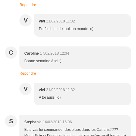
Répondre
V
vivi
21/02/2018 11:32
Profite bien de tout ton monde :o)
C
Caroline
17/02/2018 12:34
Bonne semaine à toi :)
Répondre
V
vivi
21/02/2018 11:32
A toi aussi :o)
S
Stéphanie
16/02/2018 16:06
Et tu vas lui commander des blues dans les Canaris????
Mouarf!<br /> Dis donc, je ne savais pas qu'on avait (presque)