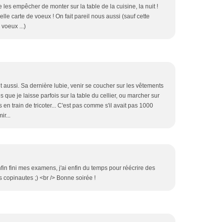
e les empêcher de monter sur la table de la cuisine, la nuit !
nelle carte de voeux ! On fait pareil nous aussi (sauf cette
voeux ...)
t aussi. Sa dernière lubie, venir se coucher sur les vêtements
s que je laisse parfois sur la table du cellier, ou marcher sur
 en train de tricoter... C'est pas comme s'il avait pas 1000
ir...
nfin fini mes examens, j'ai enfin du temps pour réécrire des
des copinautes ;) <br /> Bonne soirée !