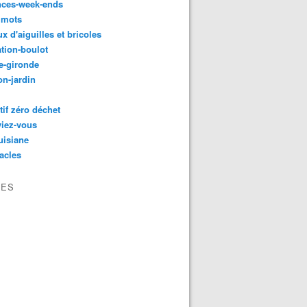
nces-week-ends
 mots
ux d'aiguilles et bricoles
tion-boulot
e-gironde
n-jardin
tif zéro déchet
viez-vous
uisiane
acles
VES