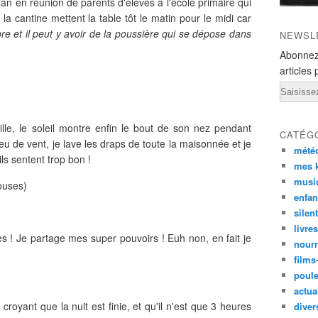
an en réunion de parents d'élèves à l'école primaire qui
la cantine mettent la table tôt le matin pour le midi car
libre et il peut y avoir de la poussière qui se dépose dans
NEWSL
Abonnez
articles 
Email
ille, le soleil montre enfin le bout de son nez pendant
CATÉG
u de vent, je lave les draps de toute la maisonnée et je
mété
ils sentent trop bon !
mes k
musi
louses)
enfan
silen
livre
s ! Je partage mes super pouvoirs ! Euh non, en fait je
nourr
films
poul
actual
croyant que la nuit est finie, et qu'il n'est que 3 heures
diver