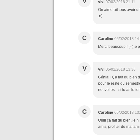
V
vivi
07/02/2018 21:11
On aimerait tous avoir u
:o)
C
Caroline
05/02/2018 14
Merci beaucoup ! :) ( je 
V
vivi
05/02/2018 13:36
Génial ! Ça fait du bien
pour le reste du semestre 
nouvelles... si tu as le te
C
Caroline
05/02/2018 13
Ouiii ça fait du bien, je
amis, profiter de ma famil