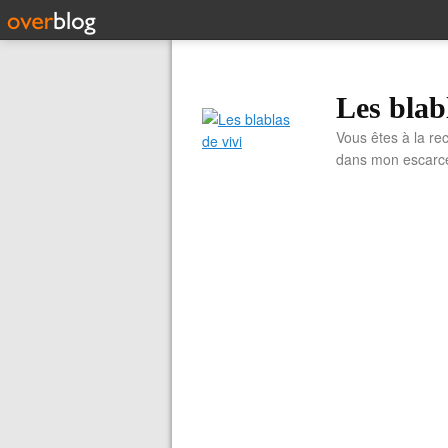
Les blab
Vous êtes à la re
dans mon escarcell