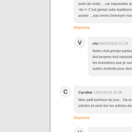
poils de chats ... car impossible d
<br /> C'est génial votre tradition
année ... pas envie d'envoyer nos 
Répondre
V
vivi
04/02/2018 21:29
Notre chat grimpe partou
tout propres tout repassé
les brassières que je suis
autres endroits pour dorm
C
Caroline
16/01/2018 20:36
Mon petit bonheur du jour : J'ai e
articles et venir lire les articles 
Répondre