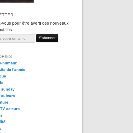
ETTER
-vous pour être averti des nouveaux
publiés.
ORIES
o-humeur
ifs de l'année
que
ts
t sunday
s-auteurs
iture
-TV-acteurs
es
ité...
s