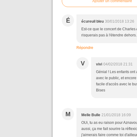
Ajouter un commentaire
É
écureuil bleu
30/01/2018 13:26
Est-ce que le concert de Charles 
risquerais pas à l'étendre dehors
Répondre
V
vivi
04/02/2018 21:31
Génial ! Les enfants ont
avec le public, et encore
facile d'accès avec le bu
Bises
M
Melle Bulle
21/01/2018 16:09
OUi, tu as eu raison pour Aznavour !
aussi, ça me fait sourire la réflex
j'aimerais faire comme toi d'aille