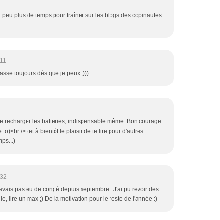
n peu plus de temps pour traîner sur les blogs des copinautes
:11
passe toujours dès que je peux ;)))
 de recharger les batteries, indispensable même. Bon courage
:o)<br /> (et à bientôt le plaisir de te lire pour d'autres
mps...)
:32
 n'avais pas eu de congé depuis septembre.. J'ai pu revoir des
le, lire un max ;) De la motivation pour le reste de l'année :)