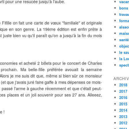
arti pour une resucée jusqu'à l'aube.
vaca
bons
trava
forma
fille on fait une carte de vœux "familiale" et originale
alsac
nique en son genre. La 19ème édition est enfin prête à
maiso
 juste bien vu qu'il paraît qu'on a jusqu'à la fin du mois
santé
objec
le sa
la Lo
conomies et acheté 2 billets pour le concert de Charles
spect
rochain. Ma belle-fille préférée avouait la semaine
. Alors je me suis dit que, même si bien sûr ce monsieur
ARCHI
e (et que j'avais juré faire gaffe à mes dépenses ce mois-
2018
ont passé l'arme à gauche récemment et que c'était peut-
2017
 ces places et un joli souvenir pour ses 27 ans. Alleeez,
2016
2015
2014
e !
2013
2012