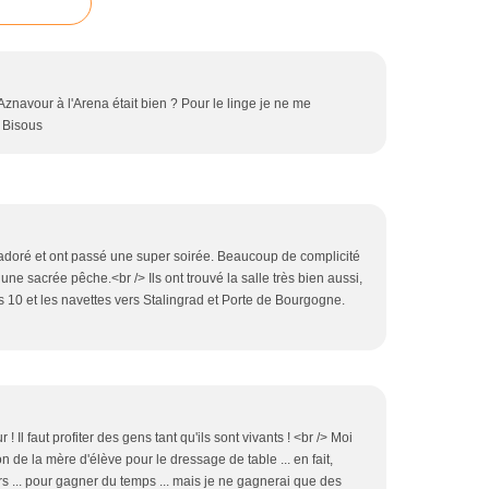
Aznavour à l'Arena était bien ? Pour le linge je ne me
. Bisous
 adoré et ont passé une super soirée. Beaucoup de complicité
 une sacrée pêche.<br /> Ils ont trouvé la salle très bien aussi,
s 10 et les navettes vers Stalingrad et Porte de Bourgogne.
 Il faut profiter des gens tant qu'ils sont vivants ! <br /> Moi
ion de la mère d'élève pour le dressage de table ... en fait,
urs ... pour gagner du temps ... mais je ne gagnerai que des