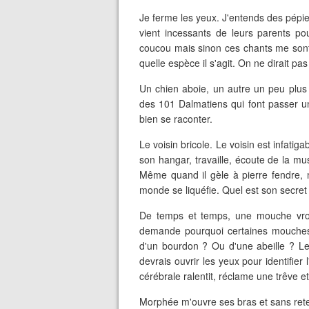
Je ferme les yeux. J'entends des pépiem
vient incessants de leurs parents pou
coucou mais sinon ces chants me sont à
quelle espèce il s'agit. On ne dirait pa
Un chien aboie, un autre un peu plus 
des 101 Dalmatiens qui font passer 
bien se raconter.
Le voisin bricole. Le voisin est infatig
son hangar, travaille, écoute de la mu
Même quand il gèle à pierre fendre, 
monde se liquéfie. Quel est son secret
De temps et temps, une mouche vro
demande pourquoi certaines mouches f
d'un bourdon ? Ou d'une abeille ? Le
devrais ouvrir les yeux pour identifie
cérébrale ralentit, réclame une trêve e
Morphée m'ouvre ses bras et sans rete