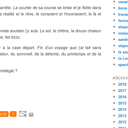
vaca
arrête. La courbe de sa course se brise et je flotte dans
bons
éalité et le rêve, le conscient et l'inconscient, le là et
trava
forma
alsac
mais soudain j'y suis. Le sol, le chêne, la douce chaleur
maiso
ns, les bzzz.
santé
objec
à la case départ. Fin d'un voyage que j'ai fait sans
le sa
tion, du sommeil, de la détente, du printemps et de la
la Lo
spect
rivilégié ?
ARCHI
2018
2017
2016
2015
2014
post
0
2013
2012