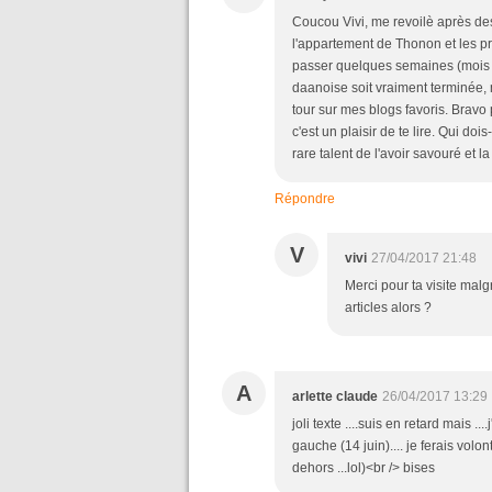
Coucou Vivi, me revoilè après de
l'appartement de Thonon et les p
passer quelques semaines (mois ?
daanoise soit vraiment terminée, 
tour sur mes blogs favoris. Bravo
c'est un plaisir de te lire. Qui d
rare talent de l'avoir savouré et l
Répondre
V
vivi
27/04/2017 21:48
Merci pour ta visite malgré
articles alors ?
A
arlette claude
26/04/2017 13:29
joli texte ....suis en retard mais 
gauche (14 juin).... je ferais vo
dehors ...lol)<br /> bises