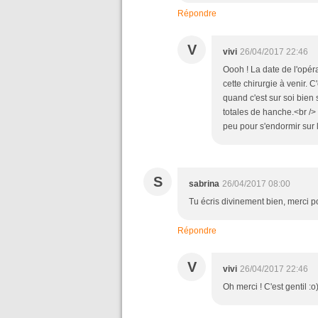
Répondre
V
vivi
26/04/2017 22:46
Oooh ! La date de l'opéra
cette chirurgie à venir. 
quand c'est sur soi bien 
totales de hanche.<br /> 
peu pour s'endormir sur l
S
sabrina
26/04/2017 08:00
Tu écris divinement bien, merci p
Répondre
V
vivi
26/04/2017 22:46
Oh merci ! C'est gentil :o