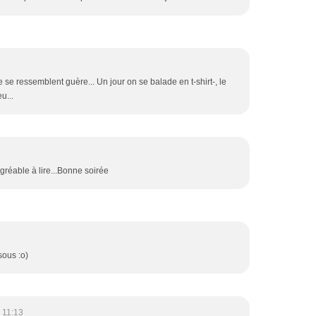
e se ressemblent guère... Un jour on se balade en t-shirt-, le
u...
réable à lire...Bonne soirée
sous :o)
 11:13