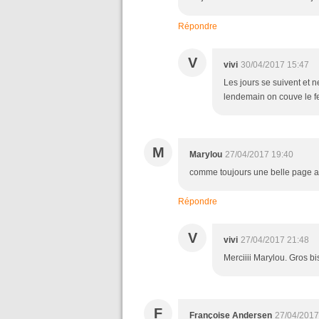
Répondre
V
vivi
30/04/2017 15:47
Les jours se suivent et n
lendemain on couve le fe
M
Marylou
27/04/2017 19:40
comme toujours une belle page ag
Répondre
V
vivi
27/04/2017 21:48
Merciiii Marylou. Gros bi
F
Françoise Andersen
27/04/2017