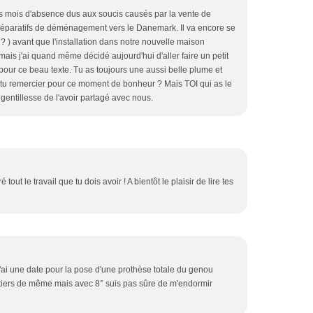
s mois d'absence dus aux soucis causés par la vente de
réparatifs de déménagement vers le Danemark. Il va encore se
 ) avant que l'installation dans notre nouvelle maison
mais j'ai quand même décidé aujourd'hui d'aller faire un petit
 pour ce beau texte. Tu as toujours une aussi belle plume et
ois-tu remercier pour ce moment de bonheur ? Mais TOI qui as le
a gentillesse de l'avoir partagé avec nous.
 tout le travail que tu dois avoir ! A bientôt le plaisir de lire tes
....j'ai une date pour la pose d'une prothèse totale du genou
lontiers de même mais avec 8° suis pas sûre de m'endormir