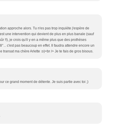
tion approche alors. Tu n'es pas trop inquiète j'espère de
C'est une intervention qui devient de plus en plus banale (sauf
sûr !!), je crois qu'il y en a même plus que des prothèses
8°... c'est pas beaucoup en effet. Il faudra attendre encore un
e transat ma chère Arlette :o)<br /> Je te fais de gros bisous.
our ce grand moment de détente. Je suis partie avec toi ;)
)