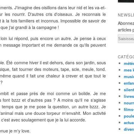
ents. J'imagine des oisillons dans leur nid et les va-et-
r les nourrir. D'autres cris d'oiseaux. Je reconnais le
NEWSL
 la fois familiers et inconnus. Impossible de savoir de
Abonnez
s que j'ai grandi à la campagne !
articles 
Email
loin lui répond, puis encore un autre. Je pense à ceux
un message important et me demande ce qu'ils peuvent
CATÉG
able. Été comme hiver il est dehors, dans son jardin, sous
mété
sique, fait tourner des moteurs, tape, scie, meule, tond.
mes k
même quand il fait une chaleur à crever et que tout le
musi
 ?
enfan
silen
mbit et passe près de moi comme un bolide. Je me
livre
ont bzzz et d'autres pas ? A moins qu'il ne s'agisse
nourr
 temps que je me pose la question, un autre bzzz. Je
films
r l'animal mais une douce torpeur m'envahit. Mon activité
poul
t c'est avec soulagement que je la lui accorde.
actual
diver
nue je m'y love.