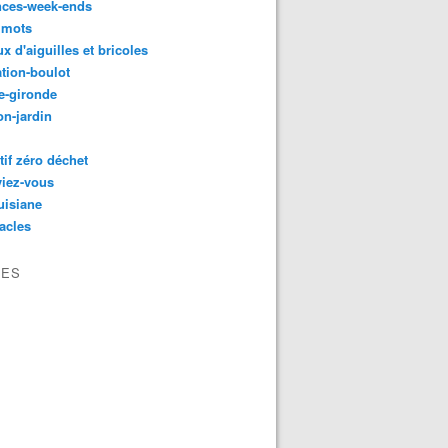
nces-week-ends
 mots
ux d'aiguilles et bricoles
tion-boulot
e-gironde
n-jardin
tif zéro déchet
viez-vous
uisiane
acles
VES