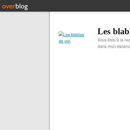
Les blab
Vous êtes à la re
dans mon escarcell