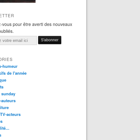
ETTER
-vous pour être averti des nouveaux
publiés.
ORIES
o-humeur
ifs de l'année
que
ts
t sunday
s-auteurs
iture
-TV-acteurs
es
ité...
s