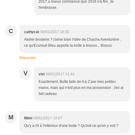
2017 a mieux commencé que 2016 n'a fini. Je
t'embrasse.
C
cathycat
08/01/2017 18:30
Atelier broderie ? j'aime bien l'idée de Chacha Aventurière ,
ce qu'Ecureuil Bleu appelle la boîte à bravos... Bisous
Répondre
V
vivi
08/01/2017 21:41
Exactement. Boîte faite de A à Z par mes petites
mains, mais qui n'est plus en ma possession : j'en ai
fait cadeau.
M
Mimi
08/01/2017 18:07
Qu'y a-t'il à l'intérieur d'une boite ? Qu'est-ce qu'on y voit ?