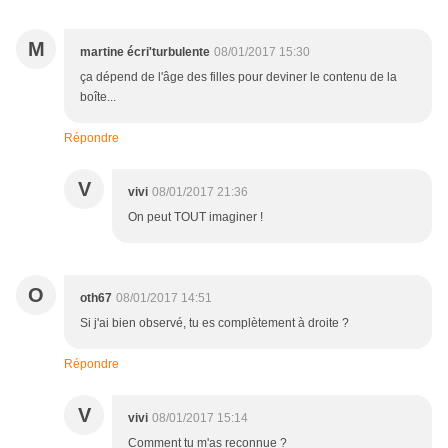
M
martine écri'turbulente
08/01/2017 15:30
ça dépend de l'âge des filles pour deviner le contenu de la
boîte...
Répondre
V
vivi
08/01/2017 21:36
On peut TOUT imaginer !
O
oth67
08/01/2017 14:51
Si j'ai bien observé, tu es complètement à droite ?
Répondre
V
vivi
08/01/2017 15:14
Comment tu m'as reconnue ?