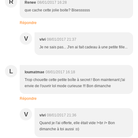
R
Renee
08/01/2017 16:28
que cache cette jolie boite? Bisessssss
Répondre
V
vivi
08/01/2017 21:37
Je ne sais pas... J'en ai fait cadeau à une petite fille...
L
loumatmae
08/01/2017 16:18
Trop chouette cette petite boîte à secret ! Bon maintenant j'ai
envie de l'ouvrir lol mode curieuse !!! Bon dimanche
Répondre
V
vivi
08/01/2017 21:36
Quand je l'ai offerte, elle était vide !<br /> Bon
dimanche à toi aussi :o)