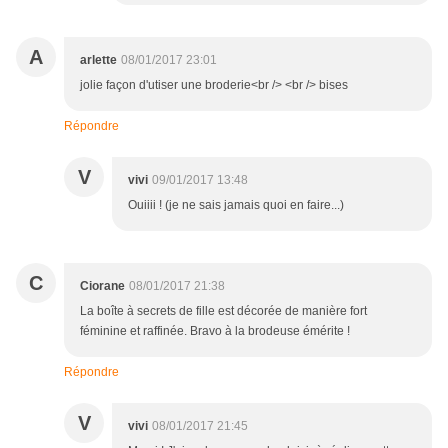
A
arlette
08/01/2017 23:01
jolie façon d'utiser une broderie<br /> <br /> bises
Répondre
V
vivi
09/01/2017 13:48
Ouiiii ! (je ne sais jamais quoi en faire...)
C
Ciorane
08/01/2017 21:38
La boîte à secrets de fille est décorée de manière fort
féminine et raffinée. Bravo à la brodeuse émérite !
Répondre
V
vivi
08/01/2017 21:45