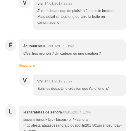
V
vivi
14/01/2017 23:28
J'ai pris beaucoup de plaisir à faire cette broderie.
Mais c'était surtout long de faire la boîte en
cartonnage :o)
É
écureuil bleu
12/01/2017 13:42
C'est très mignon ? Un cadeau ou une création ?
Répondre
V
vivi
14/01/2017 23:27
Euh, les deux. Une création que j'ai offerte :o)
L
les taratatas de sandra
09/01/2017 11:44
super mignon!<br /> bisous<br /> sandra
(http://lestaratatasdesandra.blogspot.fr/2017/01/silent-sunday-