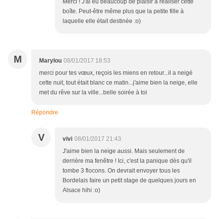
Merci ! J'ai eu beaucoup de plaisir à réaliser cette
boîte. Peut-être même plus que la petite fille à
laquelle elle était destinée :o)
M
Marylou
08/01/2017 18:53
merci pour tes vœux, reçois les miens en retour...il a neigé
cette nuit, tout était blanc ce matin...j'aime bien la neige, elle
met du rêve sur la ville...belle soirée à toi
Répondre
V
vivi
08/01/2017 21:43
J'aime bien la neige aussi. Mais seulement de
derrière ma fenêtre ! Ici, c'est la panique dès qu'il
tombe 3 flocons. On devrait envoyer tous les
Bordelais faire un petit stage de quelques jours en
Alsace hihi :o)