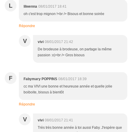
L
lilwenna
08/01/2017 18:41
oh c'est trop mignon !<br /> Bisous et bonne soirée
Répondre
V
vivi
08/01/2017 21:42
De brodeuse à brodeuse, on partage la même
passion :o)<br /> Gros bisous
F
Fabymary POPPINS
08/01/2017 18:39
cc ma VIVI une bonne et heureuse année et quelle jolie
boiboite, bisous à bientôt
Répondre
V
vivi
08/01/2017 21:41
Très très bonne année à toi aussi Faby. J'espère que