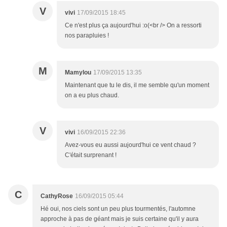
V
vivi
17/09/2015 18:45
Ce n'est plus ça aujourd'hui :o(<br /> On a ressorti
nos parapluies !
M
Mamylou
17/09/2015 13:35
Maintenant que tu le dis, il me semble qu'un moment
on a eu plus chaud.
V
vivi
16/09/2015 22:36
Avez-vous eu aussi aujourd'hui ce vent chaud ?
C'était surprenant !
C
CathyRose
16/09/2015 05:44
Hé oui, nos ciels sont un peu plus tourmentés, l'automne
approche à pas de géant mais je suis certaine qu'il y aura