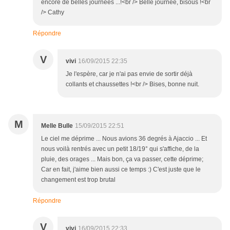
encore de belles journées ...!<br /> Belle journée, bisous !<br
/> Cathy
Répondre
V
vivi
16/09/2015 22:35
Je l'espère, car je n'ai pas envie de sortir déjà
collants et chaussettes !<br /> Bises, bonne nuit.
M
Melle Bulle
15/09/2015 22:51
Le ciel me déprime ... Nous avions 36 degrés à Ajaccio ... Et
nous voilà rentrés avec un petit 18/19° qui s'affiche, de la
pluie, des orages ... Mais bon, ça va passer, cette déprime;
Car en fait, j'aime bien aussi ce temps :) C'est juste que le
changement est trop brutal
Répondre
V
vivi
16/09/2015 22:33