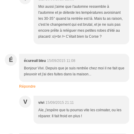
Moi aussi j'aime que l'automne ressemble à
l'automne et je déteste les températures avoisinant
les 30-35° quand la rentrée est là. Mais tu as raison,
c'est le changement qui est brutal, et je ne suis pas
encore prête à reléguer mes petites robes d'été au
placard :o)<br /> C'était bien la Corse ?
É
écureuil bleu
15/09/2015 11:08
Bonjour Vivi. Depuis que je suis rentrée chez moi il ne fait que
pleuvoir et j'ai des fuites dans la maison...
Répondre
V
vivi
15/09/2015 21:11
Aïe, j'espère que tu pourras vite les colmater, ou les
réparer. Il fait froid en plus !