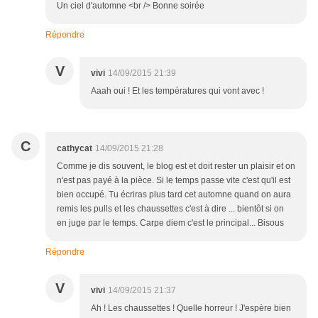
Un ciel d'automne <br /> Bonne soirée
Répondre
V
vivi
14/09/2015 21:39
Aaah oui ! Et les températures qui vont avec !
C
cathycat
14/09/2015 21:28
Comme je dis souvent, le blog est et doit rester un plaisir et on
n'est pas payé à la pièce. Si le temps passe vite c'est qu'il est
bien occupé. Tu écriras plus tard cet automne quand on aura
remis les pulls et les chaussettes c'est à dire ... bientôt si on
en juge par le temps. Carpe diem c'est le principal... Bisous
Répondre
V
vivi
14/09/2015 21:37
Ah ! Les chaussettes ! Quelle horreur ! J'espère bien