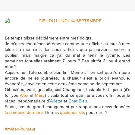
Le temps glisse décidément entre mes doigts.
Je m'accroche désespérément comme une affiche au mur à mes
kifs et à mes ciels, les seuls articles que je parviens encore à
publier, mais malgré ça j'ai du mal à tenir le rythme. Les
semaines font-elles vraiment 7 jours ? Pas plutôt 3, ou 4 grand
max ?
Aujourd'hui, l'été semble bien fini. Même si l'on sait que l'on aura
encore de belles journées, la chaleur s'est a priori évanouie,
évaporée, envolée en cette deuxième semaine de septembre.
Giboulées, vent, grisaille, ciel Changeant, Instable Et Liquide (it's
for you
Alba
et
Mary
) : voilà tout ce que j'ai à vous offrir pour
la
récap' hebdomadaire d'
Arlette
et
Chat Bleu
.
Sinon, pas de grand changement par rapport aux news données
la semaine dernière
. Hormis
quelques kifs
peut-être ?
#météo-humeur