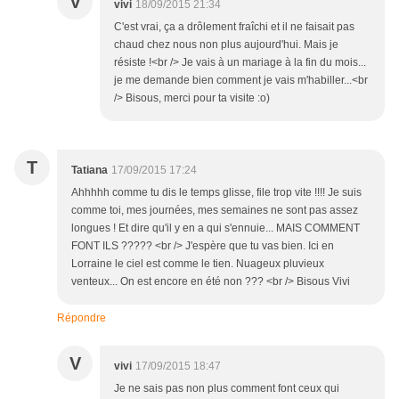
V
vivi
18/09/2015 21:34
C'est vrai, ça a drôlement fraîchi et il ne faisait pas
chaud chez nous non plus aujourd'hui. Mais je
résiste !<br /> Je vais à un mariage à la fin du mois...
je me demande bien comment je vais m'habiller...<br
/> Bisous, merci pour ta visite :o)
T
Tatiana
17/09/2015 17:24
Ahhhhh comme tu dis le temps glisse, file trop vite !!!! Je suis
comme toi, mes journées, mes semaines ne sont pas assez
longues ! Et dire qu'il y en a qui s'ennuie... MAIS COMMENT
FONT ILS ????? <br /> J'espère que tu vas bien. Ici en
Lorraine le ciel est comme le tien. Nuageux pluvieux
venteux... On est encore en été non ??? <br /> Bisous Vivi
Répondre
V
vivi
17/09/2015 18:47
Je ne sais pas non plus comment font ceux qui