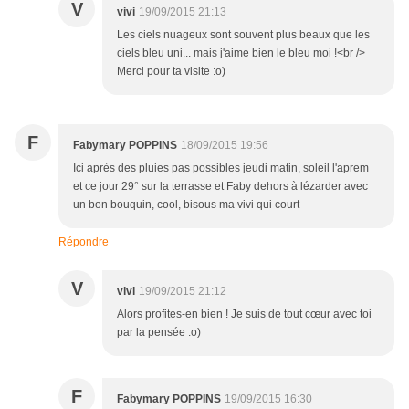
V
vivi
19/09/2015 21:13
Les ciels nuageux sont souvent plus beaux que les
ciels bleu uni... mais j'aime bien le bleu moi !<br />
Merci pour ta visite :o)
F
Fabymary POPPINS
18/09/2015 19:56
Ici après des pluies pas possibles jeudi matin, soleil l'aprem
et ce jour 29° sur la terrasse et Faby dehors à lézarder avec
un bon bouquin, cool, bisous ma vivi qui court
Répondre
V
vivi
19/09/2015 21:12
Alors profites-en bien ! Je suis de tout cœur avec toi
par la pensée :o)
F
Fabymary POPPINS
19/09/2015 16:30