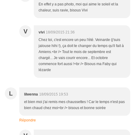
En effet y a pas photo, moi qui aime le soleil et la
chaleur, suis ravie, bisous Vivi
V
vivi
18/09/2015 21:36
Chez toi, c'est encore un peu l'été. Veinarde (j'suis
jalouse hihi !), ça doit te changer du temps qu'il fait à
Amiens.<br /> Tout le mois de septembre est
chargé... Je vais courir encore... Et octobre
commence fort aussi !<br /> Bisous ma Faby qui
lézarde
L
lilwenna
18/09/2015 19:53
et bien moi j'ai remis mes chaussettes ! Car le temps n'est pas
bien chaud chez moi<br /> bisous et bonne soirée
Répondre