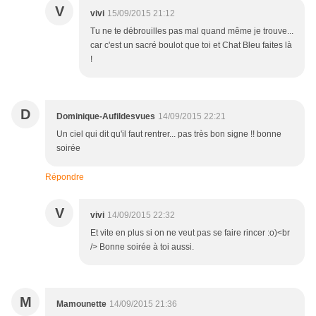
V
vivi
15/09/2015 21:12
Tu ne te débrouilles pas mal quand même je trouve...
car c'est un sacré boulot que toi et Chat Bleu faites là
!
D
Dominique-Aufildesvues
14/09/2015 22:21
Un ciel qui dit qu'il faut rentrer... pas très bon signe !! bonne
soirée
Répondre
V
vivi
14/09/2015 22:32
Et vite en plus si on ne veut pas se faire rincer :o)<br
/> Bonne soirée à toi aussi.
M
Mamounette
14/09/2015 21:36