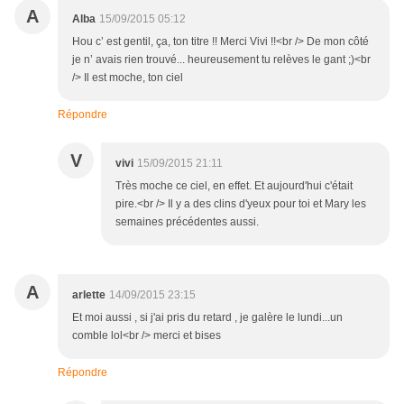
A
Alba
15/09/2015 05:12
Hou c’ est gentil, ça, ton titre !! Merci Vivi !!<br /> De mon côté
je n’ avais rien trouvé... heureusement tu relèves le gant ;)<br
/> Il est moche, ton ciel
Répondre
V
vivi
15/09/2015 21:11
Très moche ce ciel, en effet. Et aujourd'hui c'était
pire.<br /> Il y a des clins d'yeux pour toi et Mary les
semaines précédentes aussi.
A
arlette
14/09/2015 23:15
Et moi aussi , si j'ai pris du retard , je galère le lundi...un
comble lol<br /> merci et bises
Répondre