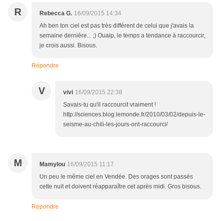
R
Rebecca G.
16/09/2015 14:34
Ah ben ton ciel est pas très différent de celui que j'avais la
semaine dernière... ;) Ouaip, le temps a tendance à raccourcir,
je crois aussi. Bisous.
Répondre
V
vivi
16/09/2015 22:38
Savais-tu qu'il raccourcit vraiment !
http://sciences.blog.lemonde.fr/2010/03/02/depuis-le-
seisme-au-chili-les-jours-ont-raccourci/
M
Mamylou
16/09/2015 11:17
Un peu le même ciel en Vendée. Des orages sont passés
cette nuit et doivent réapparaître cet après midi. Gros bisous.
Répondre