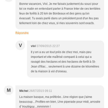
Bonne vacances, Vivi. Je me faisais justement du souci pour
toi ce matin en entendant parler à France Inter de ces terribles
feux de forêts à 20 km de Bordeaux et des gens qu'on
évacuait. Tu avais parlé dans un précédent post d'un feu pas
tellement loin de chez vous, si mes souvenirs sont exacts.
Répondre
V
vivi
07/09/2015 22:27
Il y en a eu un tout près de chez moi, mais peu
important et vite maîtrisé comparé à celui qui a
ravagé des hectares et des hectares de forêt à St-
Jean d'Illac... seulement à une dizaine de kilomètres
de la maison à vol d'oiseau.
M
Michel
26/07/2015 09:11
La maison basque, ma préférée...Une région que j'aime
beaucoup....Profites-en bien..Une piperade pour midi, arrosée
d' Irouléguy....mmmmm !