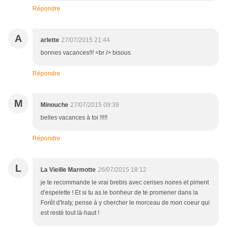
Répondre
A
arlette
27/07/2015 21:44
bonnes vacances!!! <br /> bisous
Répondre
M
Minouche
27/07/2015 09:39
belles vacances à toi !!!!!
Répondre
L
La Vieille Marmotte
26/07/2015 18:12
je te recommande le vrai brebis avec cerises noires et piment
d'espelette ! Et si tu as le bonheur de te promener dans la
Forêt d'Iraty, pense à y chercher le morceau de mon coeur qui
est resté tout là-haut !