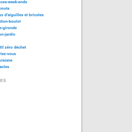
nces-week-ends
 mots
ux d'aiguilles et bricoles
tion-boulot
e-gironde
n-jardin
tif zéro déchet
viez-vous
uisiane
acles
VES