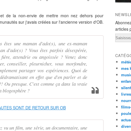
NEWSL
 et de la non-envie de mettre mon nez dehors pour
unautés sur j'avais créées sur l'ancienne version d'OB.
Abonnez
articles 
Email
êtes une maman d'ado(s), une ex-maman
an d'ado(s) ? Vous êtes parfois désespérée,
CATÉG
, fière, attendrie ou angoissée ? Venez donc
mété
r, conseiller, pleurnicher, vous morfondre,
mes k
implement partager vos expériences. Quoi de
musi
dédramatisant en effet que d'en parler et de
enfan
l !! Ou presque. C'est comme ça dans la vraie
silen
la blogosphère ?
livre
nourr
films
poul
actual
diver
vu un film, une série, un documentaire, une