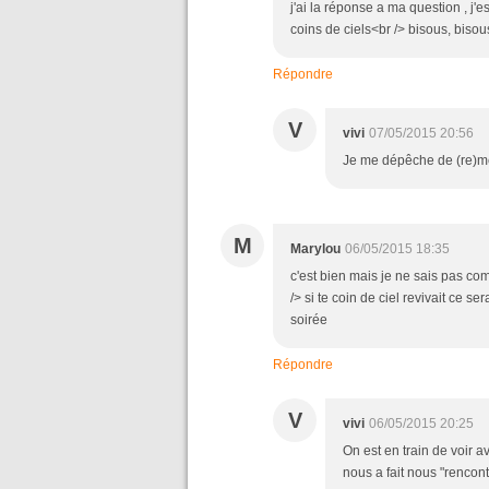
j'ai la réponse a ma question , j'e
coins de ciels<br /> bisous, bisou
Répondre
V
vivi
07/05/2015 20:56
Je me dépêche de (re)me
M
Marylou
06/05/2015 18:35
c'est bien mais je ne sais pas co
/> si te coin de ciel revivait ce se
soirée
Répondre
V
vivi
06/05/2015 20:25
On est en train de voir 
nous a fait nous "rencontr