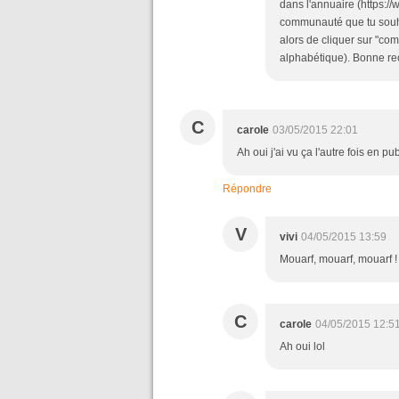
dans l'annuaire (https:/
communauté que tu souha
alors de cliquer sur "co
alphabétique). Bonne re
C
carole
03/05/2015 22:01
Ah oui j'ai vu ça l'autre fois en p
Répondre
V
vivi
04/05/2015 13:59
Mouarf, mouarf, mouarf !
C
carole
04/05/2015 12:5
Ah oui lol