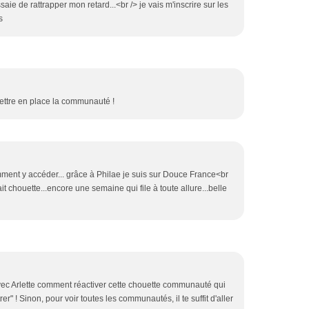
ssaie de rattrapper mon retard...<br /> je vais m'inscrire sur les
s
ttre en place la communauté !
mment y accéder... grâce à Philae je suis sur Douce France<br
rait chouette...encore une semaine qui file à toute allure...belle
avec Arlette comment réactiver cette chouette communauté qui
er" ! Sinon, pour voir toutes les communautés, il te suffit d'aller