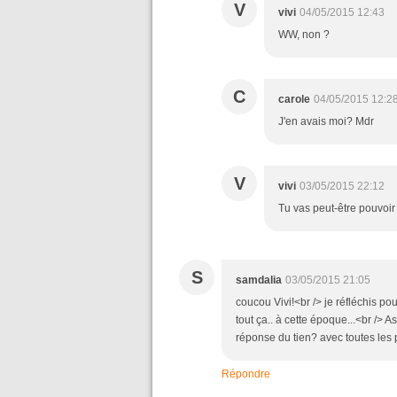
V
vivi
04/05/2015 12:43
WW, non ?
C
carole
04/05/2015 12:2
J'en avais moi? Mdr
V
vivi
03/05/2015 22:12
Tu vas peut-être pouvoir 
S
samdalia
03/05/2015 21:05
coucou Vivi!<br /> je réfléchis pour 
tout ça.. à cette époque...<br /> A
réponse du tien? avec toutes les 
Répondre