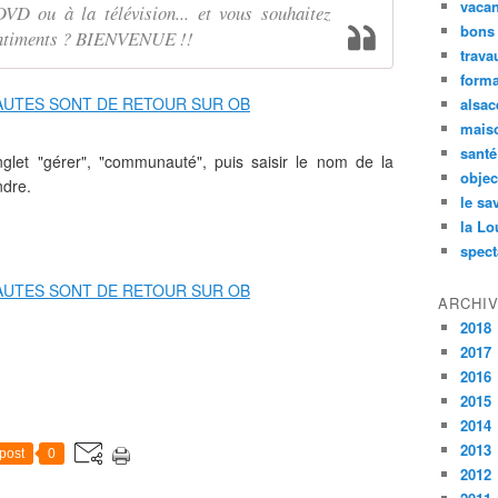
vaca
DVD ou à la télévision... et vous souhaitez
bons
sentiments ? BIENVENUE !!
trava
forma
alsac
maiso
santé
onglet "gérer", "communauté", puis saisir le nom de la
objec
ndre.
le sa
la Lo
spect
ARCHI
2018
2017
2016
2015
2014
2013
post
0
2012