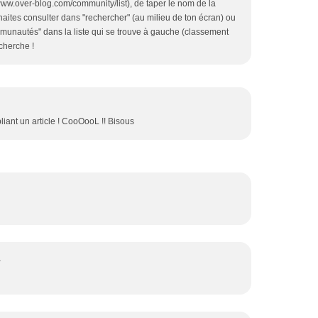
/www.over-blog.com/community/list), de taper le nom de la
ites consulter dans "rechercher" (au milieu de ton écran) ou
mmunautés" dans la liste qui se trouve à gauche (classement
cherche !
ubliant un article ! CooOooL !! Bisous
1