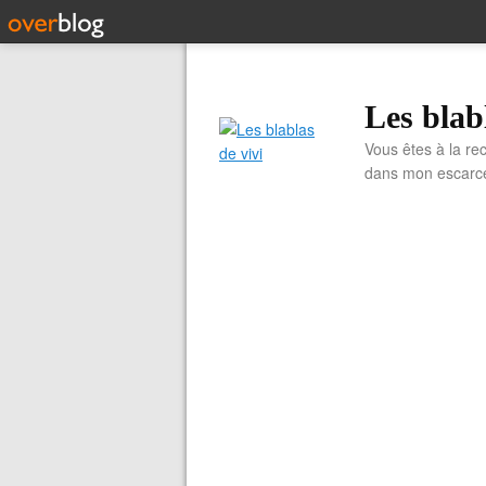
Les blab
Vous êtes à la re
dans mon escarcell