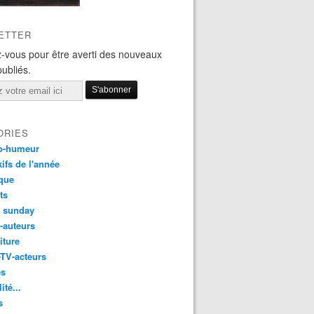
ETTER
-vous pour être averti des nouveaux
publiés.
ORIES
o-humeur
ifs de l'année
que
ts
t sunday
s-auteurs
iture
-TV-acteurs
es
ité...
s