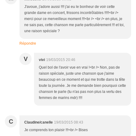
J'avoue, j'adore aussi !!!! j'ai eu le bonheur de voir cette
grande dame en concert, frissons incontrôlables !!!!!<br />
merci pour ce merveilleux moment !!!<br /> <br /> en plus, je
ne sais pas, cette chanson me parle particulièrement !!! et toi,
une raison spéciale ?
Répondre
V
vivi
19/03/2015 20:46
Quel bol de l'avoir vue en vrai !<br /> Non, pas de
raison spéciale, juste une chanson que j'aime
beaucoup en ce moment et qui me trotte dans la tête
toute la journée. Je me demande bien pourquoi cette
chanson te parle (tu n'as pas non plus la vertu des
femmes de marins mdr) !!!!
C
Claudine/canelle
19/03/2015 08:43
Je comprends ton plaisir !!!<br /> Bises