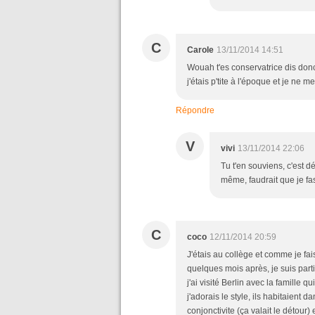
C
Carole
13/11/2014 14:51
Wouah t'es conservatrice dis donc
j'étais p'tite à l'époque et je ne m
Répondre
V
vivi
13/11/2014 22:06
Tu t'en souviens, c'est dé
même, faudrait que je fas
C
coco
12/11/2014 20:59
J'étais au collège et comme je fais
quelques mois après, je suis parti
j'ai visité Berlin avec la famille q
j'adorais le style, ils habitaient 
conjonctivite (ça valait le détour) 