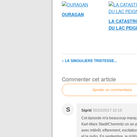
OURAGAN
LA CATASTR
DU LAC PEI
« LA SINGULIERE TRISTESSE...
Commenter cet article
Ajouter un commentaire
S
Sigrid
30/10/2017 10:19
Cet épisode m'a beaucoup marquée,
Karl-Marx Stadt/Chemnitz un an pil
avec intérêt, effarement, excitatio
et la radio. En septembre, je m'ét