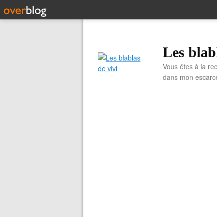
Les blab
Vous êtes à la re
dans mon escarcell