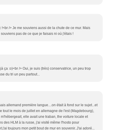
 !<br /> Je me souviens aussi de la chute de ce mur. Mais
e souviens pas de ce que je faisais ni où j'étais !
jà ça :o)<br /> Oui, je suis (très) conservatrice, un peu trop
se du tri un peu partout...
ais allemand première langue....on était à fond sur le sujet...et
e tout le mois de juillet en allemagne de l'est (Magdebourg),
ui m'hébergeait, elle avait une traban, the voiture locale et
dans des HLM à la russe, j'ai visité même l'hosto pour
et j'ai toujours mon petit bout de mur en souvenir..J'ai adoré...