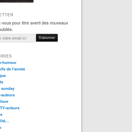
ETTER
-vous pour être averti des nouveaux
publiés.
ORIES
o-humeur
ifs de l'année
que
ts
t sunday
s-auteurs
iture
-TV-acteurs
es
ité...
s