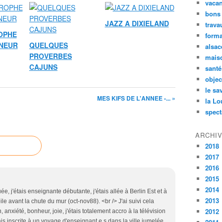
vaca
bons
JAZZ A DIXIELAND
trava
OPHE
forma
GNEUR
QUELQUES
alsac
PROVERBES
maiso
CAJUNS
santé
objec
le sa
MES KIFS DE L'ANNEE -... »
la Lo
spect
ARCHI
2018
2017
2016
2015
2014
 j'étais enseignante débutante, j'étais allée à Berlin Est et à
2013
e avant la chute du mur (oct-nov88). <br /> J'ai suivi cela
2012
n, anxiété, bonheur, joie, j'étais totalement accro à la télévision
ais inscrite à un voyage d'enseignant.e.s dans la ville jumelée