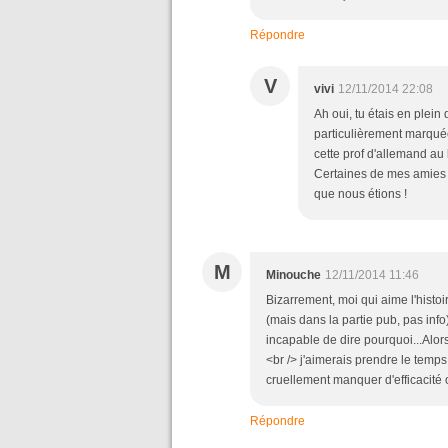
Répondre
V
vivi
12/11/2014 22:08
Ah oui, tu étais en plein
particulièrement marquée.
cette prof d'allemand au
Certaines de mes amies y 
que nous étions !
M
Minouche
12/11/2014 11:46
Bizarrement, moi qui aime l'histoir
(mais dans la partie pub, pas info
incapable de dire pourquoi...Alor
<br /> j'aimerais prendre le temps
cruellement manquer d'efficacité o
Répondre