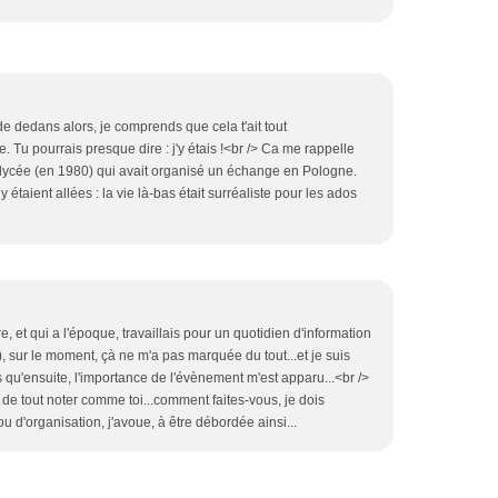
 de dedans alors, je comprends que cela t'ait tout
 Tu pourrais presque dire : j'y étais !<br /> Ca me rappelle
 lycée (en 1980) qui avait organisé un échange en Pologne.
étaient allées : la vie là-bas était surréaliste pour les ados
e, et qui a l'époque, travaillais pour un quotidien d'information
), sur le moment, çà ne m'a pas marquée du tout...et je suis
s qu'ensuite, l'importance de l'évènement m'est apparu...<br />
 de tout noter comme toi...comment faites-vous, je dois
u d'organisation, j'avoue, à être débordée ainsi...