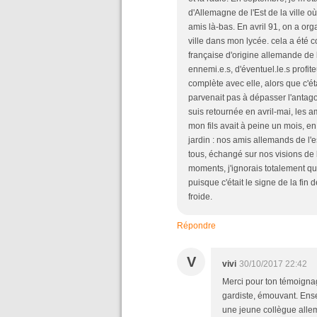
d'Allemagne de l'Est de la ville où 
amis là-bas. En avril 91, on a or
ville dans mon lycée. cela a été 
française d'origine allemande de l
ennemi.e.s, d'éventuel.le.s profite
complète avec elle, alors que c'ét
parvenait pas à dépasser l'antago
suis retournée en avril-mai, les a
mon fils avait à peine un mois, en
jardin : nos amis allemands de l'e
tous, échangé sur nos visions de 
moments, j'ignorais totalement que
puisque c'était le signe de la fin 
froide.
Répondre
V
vivi
30/10/2017 22:42
Merci pour ton témoignage
gardiste, émouvant. Ense
une jeune collègue alle