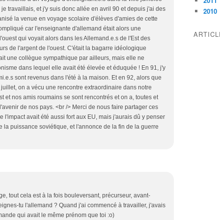
2011
je travaillais, et j'y suis donc allée en avril 90 et depuis j'ai des
2010
ganisé la venue en voyage scolaire d'élèves d'amies de cette
compliqué car l'enseignante d'allemand était alors une
ARTIC
'ouest qui voyait alors dans les Allemand.e.s de l'Est des
urs de l'argent de l'ouest. C'était la bagarre idéologique
ait une collègue sympathique par ailleurs, mais elle ne
nisme dans lequel elle avait été élevée et éduquée ! En 91, j'y
mi.e.s sont revenus dans l'été à la maison. Et en 92, alors que
 juillet, on a vécu une rencontre extraordinaire dans notre
st et nos amis roumains se sont rencontrés et on a, toutes et
l'avenir de nos pays. <br /> Merci de nous faire partager ces
 l'impact avait été aussi fort aux EU, mais j'aurais dû y penser
de la puissance soviétique, et l'annonce de la fin de la guerre
, tout cela est à la fois bouleversant, précurseur, avant-
ignes-tu l'allemand ? Quand j'ai commencé à travailler, j'avais
mande qui avait le même prénom que toi :o)