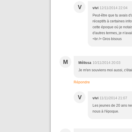
V
vivi
12/11/2014 22:04
Peut-être que tu avais d
réceptifs à certaines info
cette époque où je notais 
d'autres termes, je n'ava
<br /> Gros bisous
M
Mélissa
10/11/2014 20:03
Je m'en souviens moi aussi, c'éta
Répondre
V
vivi
11/11/2014 21:07
Les jeunes de 20 ans ne
nous à l'époque.