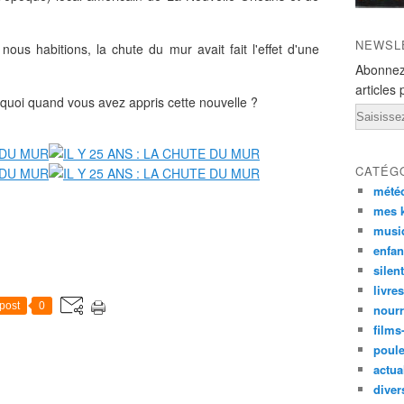
NEWSL
 nous habitions, la chute du mur avait fait l'effet d'une
Abonnez
articles 
z quoi quand vous avez appris cette nouvelle ?
Email
CATÉG
mété
mes k
musi
enfan
silen
livre
post
0
nourr
films
poul
actual
diver