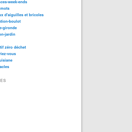
nces-week-ends
 mots
ux d'aiguilles et bricoles
tion-boulot
e-gironde
n-jardin
tif zéro déchet
viez-vous
uisiane
acles
VES