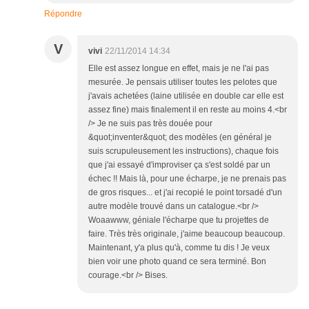
Répondre
V
vivi
22/11/2014 14:34
Elle est assez longue en effet, mais je ne l'ai pas
mesurée. Je pensais utiliser toutes les pelotes que
j'avais achetées (laine utilisée en double car elle est
assez fine) mais finalement il en reste au moins 4.<br
/> Je ne suis pas très douée pour
&quot;inventer&quot; des modèles (en général je
suis scrupuleusement les instructions), chaque fois
que j'ai essayé d'improviser ça s'est soldé par un
échec !! Mais là, pour une écharpe, je ne prenais pas
de gros risques... et j'ai recopié le point torsadé d'un
autre modèle trouvé dans un catalogue.<br />
Woaawww, géniale l'écharpe que tu projettes de
faire. Très très originale, j'aime beaucoup beaucoup.
Maintenant, y'a plus qu'à, comme tu dis ! Je veux
bien voir une photo quand ce sera terminé. Bon
courage.<br /> Bises.