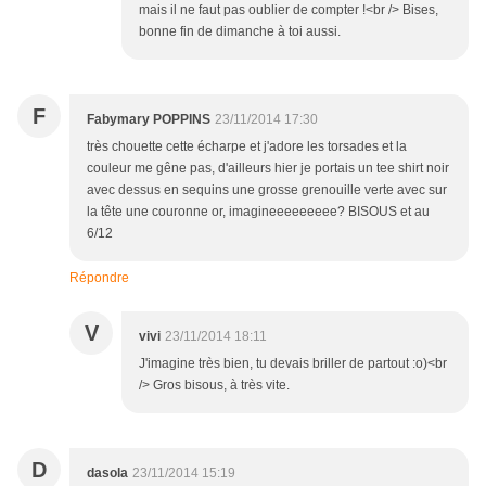
mais il ne faut pas oublier de compter !<br /> Bises,
bonne fin de dimanche à toi aussi.
F
Fabymary POPPINS
23/11/2014 17:30
très chouette cette écharpe et j'adore les torsades et la
couleur me gêne pas, d'ailleurs hier je portais un tee shirt noir
avec dessus en sequins une grosse grenouille verte avec sur
la tête une couronne or, imagineeeeeeeee? BISOUS et au
6/12
Répondre
V
vivi
23/11/2014 18:11
J'imagine très bien, tu devais briller de partout :o)<br
/> Gros bisous, à très vite.
D
dasola
23/11/2014 15:19