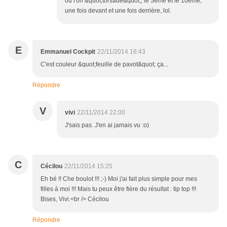
où l'on &quot;torsade&quot;, le 5ème et le 10ème,
une fois devant et une fois derrière, lol.
E
Emmanuel Cockpit
22/11/2014 16:43
C'est couleur &quot;feuille de pavot&quot; ça...
Répondre
V
vivi
22/11/2014 22:00
J'sais pas. J'en ai jamais vu :o)
C
Cécilou
22/11/2014 15:25
Eh bé !! Che boulot !!! ;-) Moi j'ai fait plus simple pour mes
filles à moi !!! Mais tu peux être fière du résultat : tip top !!!
Bises, Vivi.<br /> Cécilou
Répondre