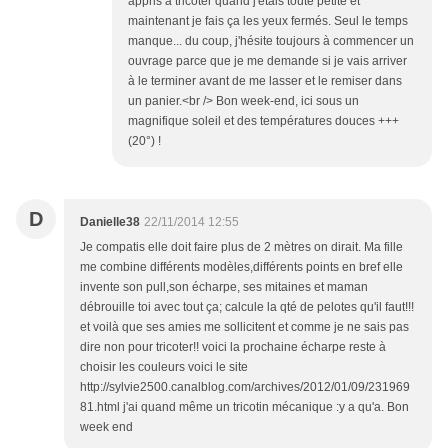
appris à tricoter quand j'étais toute petite et
maintenant je fais ça les yeux fermés. Seul le temps
manque... du coup, j'hésite toujours à commencer un
ouvrage parce que je me demande si je vais arriver
à le terminer avant de me lasser et le remiser dans
un panier.<br /> Bon week-end, ici sous un
magnifique soleil et des températures douces +++
(20°) !
D
Danielle38
22/11/2014 12:55
Je compatis elle doit faire plus de 2 mètres on dirait. Ma fille
me combine différents modèles,différents points en bref elle
invente son pull,son écharpe, ses mitaines et maman
débrouille toi avec tout ça; calcule la qté de pelotes qu'il faut!!!
et voilà que ses amies me sollicitent et comme je ne sais pas
dire non pour tricoter!! voici la prochaine écharpe reste à
choisir les couleurs voici le site
http://sylvie2500.canalblog.com/archives/2012/01/09/231969
81.html j'ai quand même un tricotin mécanique :y a qu'a. Bon
week end