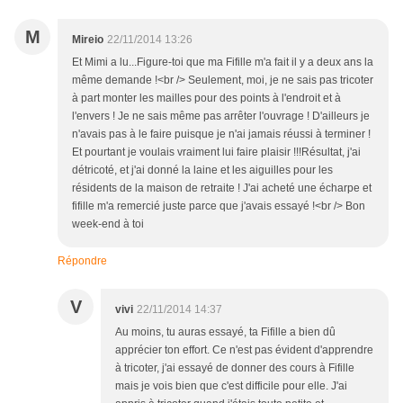
M
Mireio
22/11/2014 13:26
Et Mimi a lu...Figure-toi que ma Fifille m'a fait il y a deux ans la
même demande !<br /> Seulement, moi, je ne sais pas tricoter
à part monter les mailles pour des points à l'endroit et à
l'envers ! Je ne sais même pas arrêter l'ouvrage ! D'ailleurs je
n'avais pas à le faire puisque je n'ai jamais réussi à terminer !
Et pourtant je voulais vraiment lui faire plaisir !!!Résultat, j'ai
détricoté, et j'ai donné la laine et les aiguilles pour les
résidents de la maison de retraite ! J'ai acheté une écharpe et
fifille m'a remercié juste parce que j'avais essayé !<br /> Bon
week-end à toi
Répondre
V
vivi
22/11/2014 14:37
Au moins, tu auras essayé, ta Fifille a bien dû
apprécier ton effort. Ce n'est pas évident d'apprendre
à tricoter, j'ai essayé de donner des cours à Fifille
mais je vois bien que c'est difficile pour elle. J'ai