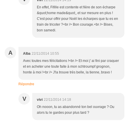
vivi
22/11/2014 14:19
En effet, Fifille est contente et fière de son écharpe
&quot;home made&quot;, et sur mesure en plus !
C'est pour offrir pour Noël les écharpes que tu es en
train de tricoter ?<br /> Bon courage.<br /> Bises,
bon samedi.
A
Alba
22/11/2014 10:55
Avec toutes mes félicitations !<br /> Et moi j' ai fini par craquer
et en acheter une toute faite à mon schtroumpf grognon,
honte à moi !<br /> J'la trouve très belle, la tienne, bravo !
Répondre
V
vivi
22/11/2014 14:18
Oh nooon, tu as abandonné ton bel ouvrage ? Ou
alors tu le gardes pour plus tard ?