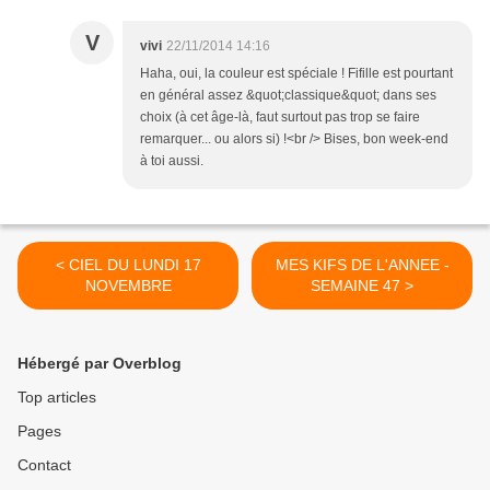
V
vivi
22/11/2014 14:16
Haha, oui, la couleur est spéciale ! Fifille est pourtant
en général assez &quot;classique&quot; dans ses
choix (à cet âge-là, faut surtout pas trop se faire
remarquer... ou alors si) !<br /> Bises, bon week-end
à toi aussi.
< CIEL DU LUNDI 17
MES KIFS DE L'ANNEE -
NOVEMBRE
SEMAINE 47 >
Hébergé par Overblog
Top articles
Pages
Contact