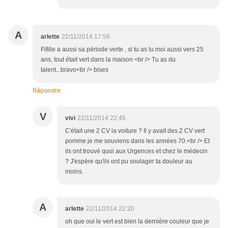
A
arlette
22/11/2014 17:56
Fifille a aussi sa période verte , si tu as lu moi aussi vers 25
ans, tout était vert dans la maison <br /> Tu as du
talent...bravo<br /> bises
Répondre
V
vivi
22/11/2014 22:45
C'était une 2 CV la voiture ? Il y avait des 2 CV vert
pomme je me souviens dans les années 70.<br /> Et
ils ont trouvé quoi aux Urgences et chez le médecin
? J'espère qu'ils ont pu soulager ta douleur au
moins.
A
arlette
22/11/2014 22:20
oh que oui le vert est bien la dernière couleur que je