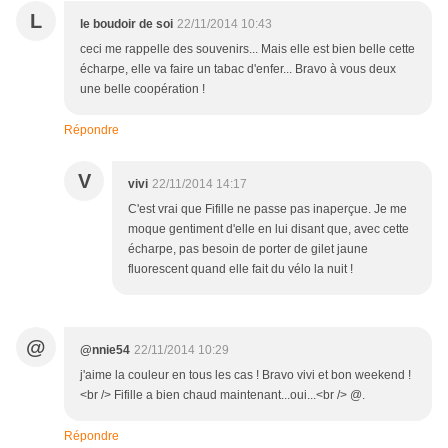
L
le boudoir de soi
22/11/2014 10:43
ceci me rappelle des souvenirs... Mais elle est bien belle cette
écharpe, elle va faire un tabac d'enfer... Bravo à vous deux
une belle coopération !
Répondre
V
vivi
22/11/2014 14:17
C'est vrai que Fifille ne passe pas inaperçue. Je me
moque gentiment d'elle en lui disant que, avec cette
écharpe, pas besoin de porter de gilet jaune
fluorescent quand elle fait du vélo la nuit !
@
@nnie54
22/11/2014 10:29
j'aime la couleur en tous les cas ! Bravo vivi et bon weekend !
<br /> Fifille a bien chaud maintenant...oui...<br /> @.
Répondre