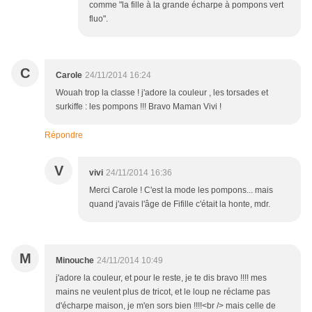
comme "la fille à la grande écharpe à pompons vert
fluo".
C
Carole
24/11/2014 16:24
Wouah trop la classe ! j'adore la couleur , les torsades et
surkiffe : les pompons !!! Bravo Maman Vivi !
Répondre
V
vivi
24/11/2014 16:36
Merci Carole ! C'est la mode les pompons... mais
quand j'avais l'âge de Fifille c'était la honte, mdr.
M
Minouche
24/11/2014 10:49
j'adore la couleur, et pour le reste, je te dis bravo !!!! mes
mains ne veulent plus de tricot, et le loup ne réclame pas
d'écharpe maison, je m'en sors bien !!!!<br /> mais celle de