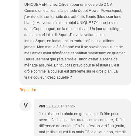
UNIQUEMENT chez Citroën pour un modèle de 2 CV.
Comme on était dans la période &quot;Flower Power&quot;
j'avais collé sur les côté des adhésifs fleuris (bleu ssur fond
blanc). Ma voiture était un objet UNIQUE ! Où que je sois
dans Copenhague, on la reconnaissait. Un jour un collègue
de mon mari lui a dit &quot;J'ai vu la voiture de ta
femme&quot; en indiquant un endroit où nous n'allions
jamais. Mon mari a été étonné car il ne savait pas qu'une de
mes amies avait déménagé et habitait maintenant ce quartier.
Heureusement que j'étais fidèle, sinon c'était la scène de
ménage assurée. En tout cas bravo pour le résultat ! C'est
drôle comme la couleur est différente sur le gros plan. La
vraie couleur, c'est laquelle ?
Répondre
V
vivi
22/11/2014 14:26
Je crois que la photo en gros plan a dû être prise
avec le flash et pas les autres, ou le contraire, d'où la
différence de couleur. En fait, c'est un vert fluo (enfin,
moi je dis qu'il est fluo mais Fifille dit que non, elle dit