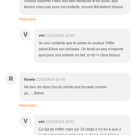
couleur sublime! Fifille doit être herseuse et toi aussi, que
ferions nous pas pour nos enfants, encore félicitation! bisous
Répondre
V
vivi
22/11/2014 22:03
Je suis contente que tu aimes la couleur. Fifille
adooOOore son écharpe. On ferait un peu n'importe
quoi pour nos enfants en fait :o)<br /> Gros bisous.
R
Renée
22/11/2014 16:45
He ben dis donc t'as du mérite tout torsadé comem
ça.......Barvo
Répondre
V
vivi
22/11/2014 22:01
Ça fait de l'effet, mais sur 16 rangs il n'y en a que 2