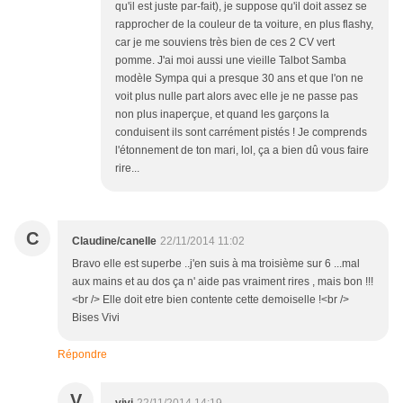
qu'il est juste par-fait), je suppose qu'il doit assez se
rapprocher de la couleur de ta voiture, en plus flashy,
car je me souviens très bien de ces 2 CV vert
pomme. J'ai moi aussi une vieille Talbot Samba
modèle Sympa qui a presque 30 ans et que l'on ne
voit plus nulle part alors avec elle je ne passe pas
non plus inaperçue, et quand les garçons la
conduisent ils sont carrément pistés ! Je comprends
l'étonnement de ton mari, lol, ça a bien dû vous faire
rire...
C
Claudine/canelle
22/11/2014 11:02
Bravo elle est superbe ..j'en suis à ma troisième sur 6 ...mal
aux mains et au dos ça n' aide pas vraiment rires , mais bon !!!
<br /> Elle doit etre bien contente cette demoiselle !<br />
Bises Vivi
Répondre
V