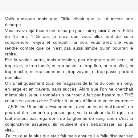
Voilà quelques mois que Fifille rêvait que je lui tricote une
écharpe.
Vous avez déjà tricoté une écharpe pour faire plaisir à votre Fifille
de 15 ans ? Si oui, je crois que vous allez tout de suite
comprendre l'enjeu et compatir. Si non, vous allez vite vous
rendre compte que ce n'est pas aussi simple qu'on pourrait le
croire.
Elle la voulait verte, mais attention, pas n'importe quel vert : ni
trop clair, ni trop foncé, ni trop pastel, ni trop fluo, ni trop pâlot, ni
trop moche, ni trop commun, ni trop voyant, ni trop passe-partout
non plus.
On a fait quasiment tous les magasins de laine du coin, en long,
en large et en travers, sans succès. Alors que l'on ne cherchait
même plus, je suis tombée un jour tout à fait par hasard sur THE
coloris en promo chez Phildar à un prix défiant toute concurrence
:
7,50€
les 15 pelotes. Evidemment, avec un esprit mal tourné, on
pourrait être amené à penser que, vu la couleur du fil (qu'il ne
faut surtout pas regarder trop longtemps de rang sinon c'est la
conjonctivite assurée), ils voulaient s'en débarrasser au plus
vite...
J'ai cru que le plus dur était fait mais ensuite il a fallu discuter sec