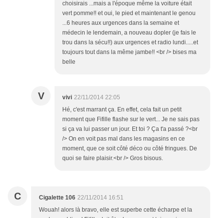
choisirais ...mais a l'époque même la voiture était
vert pomme!! et oui, le pied et maintenant le genou
...6 heures aux urgences dans la semaine et
médecin le lendemain, a nouveau dopler (je fais le
trou dans la sécu!!) aux urgences et radio lundi.....et
toujours tout dans la même jambe!! <br /> bises ma
belle
V
vivi
22/11/2014 22:05
Hé, c'est marrant ça. En effet, cela fait un petit
moment que Fifille flashe sur le vert... Je ne sais pas
si ça va lui passer un jour. Et toi ? Ça t'a passé ?<br
/> On en voit pas mal dans les magasins en ce
moment, que ce soit côté déco ou côté fringues. De
quoi se faire plaisir.<br /> Gros bisous.
C
Cigalette 106
22/11/2014 16:51
Wouah! alors là bravo, elle est superbe cette écharpe et la