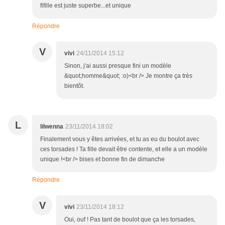
fifille est juste superbe...et unique
Répondre
V
vivi
24/11/2014 15:12
Sinon, j'ai aussi presque fini un modèle
&quot;homme&quot; :o)<br /> Je montre ça très
bientôt.
L
lilwenna
23/11/2014 18:02
Finalement vous y êtes arrivées, et tu as eu du boulot avec
ces torsades ! Ta fille devait être contente, et elle a un modèle
unique !<br /> bises et bonne fin de dimanche
Répondre
V
vivi
23/11/2014 18:12
Oui, ouf ! Pas tant de boulot que ça les torsades,