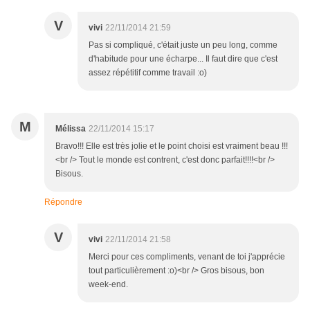
V
vivi
22/11/2014 21:59
Pas si compliqué, c'était juste un peu long, comme
d'habitude pour une écharpe... Il faut dire que c'est
assez répétitif comme travail :o)
M
Mélissa
22/11/2014 15:17
Bravo!!! Elle est très jolie et le point choisi est vraiment beau !!!
<br /> Tout le monde est contrent, c'est donc parfait!!!!<br />
Bisous.
Répondre
V
vivi
22/11/2014 21:58
Merci pour ces compliments, venant de toi j'apprécie
tout particulièrement :o)<br /> Gros bisous, bon
week-end.